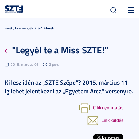
Toggl
navig
Hírek, Események
SZTEhírek
"Legyél te a Miss SZTE!"
2015. március 05.
2 perc
Ki lesz idén az „SZTE Szépe”? 2015. március 11-
ig lehet jelentkezni az „Egyetem Arca” versenyre.
Cikk nyomtatás
Link küldés