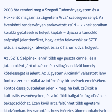
2003 óta rendezi meg a Szegedi Tudományegyetem és a
Hökkentő magazin az „Egyetem Arca” szépségversenyt. Az
évenkénti rendezvényen szakavatott zsűri – kiknek soraiban
korábbi győztesek is helyet kaptak – díjazza a tündöklő
szépségű jelentkezőket, hogy aztán felavassák az SZTE
aktuális szépségkirálynőjét és az ő három udvarhölgyét.
Az „SZTE Szépének lenni” több egy puszta címnél, és a
jutalomként járó utazáson és csillogáson kívül komoly
kötelességet is jelent. Az „Egyetem Arcának” választott lány
fontos szerepet vállal az intézmény hírnevének emelésében.
Fontos összejöveteleken jelenik meg, ha kell, zsűrizik a
kulturális eseményeken, és a külföldi hallgatók fogadásába is
bekapcsolódhat. Ezen kívül arca feltűnhet több egyetemi
kiadványban, így garantált, hogy ígéretes álommunkahelyek