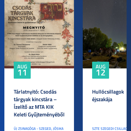
AUG
AUG
11
12
Tárlatnyitó: Csodás
Hullócsillagok
tárgyak kincstára –
éjszakája
Ízelítő az MTA KIK
Keleti Gyűjteményéből
ÚJ ZSINAGÓGA - SZEGED, JÓSIKA
SZTE SZEGEDI CSILLAGV