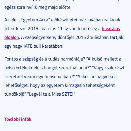
egész sora nyílik meg majd előtte.
Az idei „Egyetem Arca” előkészületei már javában zajlanak.
hivatalos
Jelentkezni 2015. március 11-ig van lehetőség a
oldalon
. A szépségverseny döntőjét 2015 áprilisában tartják,
egy nagy JATE buli keretében!
Fontos a szépség és a tudás harmóniája? "A külső mellett a
belső értékeknek is hangot szeretnál adni?" "Vagy csak részt
szeretnél venni egy óriási buliban?" "Akkor ne hagyd ki a
lehetőséget, hogy az egyetem kimagasló tehetségeként
tündökölj!" "Legyél te a Miss SZTE!"
További infók.