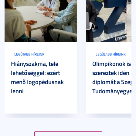
LEGÚJABB HÍREINK
LEGÚJABB HÍREINK
Hiányszakma, tele
Olimpikonok is
lehetőséggel: ezért
szereztek idén
menő logopédusnak
diplomát a Szege
lenni
Tudományegyet