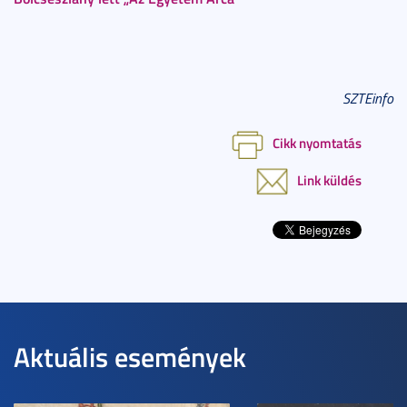
SZTEinfo
Cikk nyomtatás
Link küldés
Aktuális események