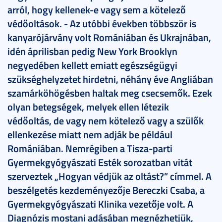
arról, hogy kellenek-e vagy sem a kötelező
védőoltások. - Az utóbbi években többször is
kanyarójárvány volt Romániában és Ukrajnában,
idén áprilisban pedig New York Brooklyn
negyedében kellett emiatt egészségügyi
szükséghelyzetet hirdetni, néhány éve Angliában
szamárköhögésben haltak meg csecsemők. Ezek
olyan betegségek, melyek ellen létezik
védőoltás, de vagy nem kötelező vagy a szülők
ellenkezése miatt nem adják be például
Romániában. Nemrégiben a Tisza-parti
Gyermekgyógyászati Esték sorozatban vitát
szerveztek „Hogyan védjük az oltást?” címmel. A
beszélgetés kezdeményezője Bereczki Csaba, a
Gyermekgyógyászati Klinika vezetője volt. A
Diagnózis mostani adásában megnézhetjük,