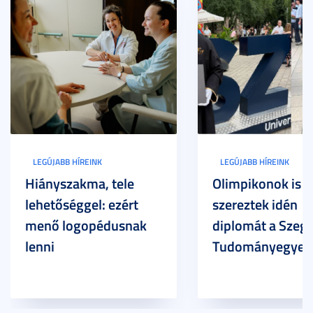
LEGÚJABB HÍREINK
LEGÚJABB HÍREINK
Hiányszakma, tele
Olimpikonok is
lehetőséggel: ezért
szereztek idén
menő logopédusnak
diplomát a Szege
lenni
Tudományegyet