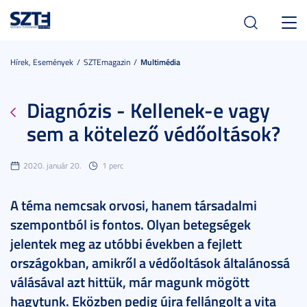
Toggl
navig
Hírek, Események
SZTEmagazin
Multimédia
Diagnózis - Kellenek-e vagy
sem a kötelező védőoltások?
2020. január 20.
1 perc
A téma nemcsak orvosi, hanem társadalmi
szempontból is fontos. Olyan betegségek
jelentek meg az utóbbi években a fejlett
országokban, amikről a védőoltások általánossá
válásával azt hittük, már magunk mögött
hagytunk. Eközben pedig újra fellángolt a vita