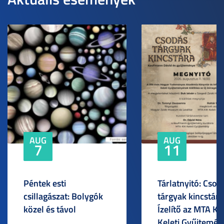
AUG
AUG
7
11
Péntek esti
Tárlatnyitó: Csod
csillagászat: Bolygók
tárgyak kincstára
közel és távol
Ízelítő az MTA KI
Keleti Gyűjtemén