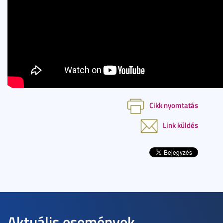
Cikk nyomtatás
Link küldés
Aktuális események