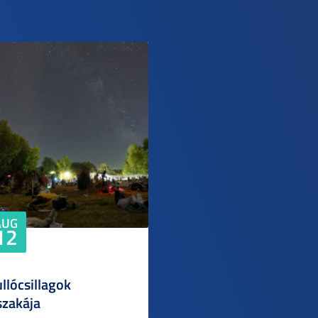
AUG
12
llócsillagok
szakája