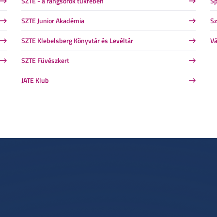
SZTE - a rangsorok tükrében
Sp
SZTE Junior Akadémia
Sz
SZTE Klebelsberg Könyvtár és Levéltár
Vá
SZTE Füvészkert
JATE Klub