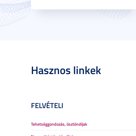
Hasznos linkek
FELVÉTELI
Tehetséggondozás, ösztöndíjak