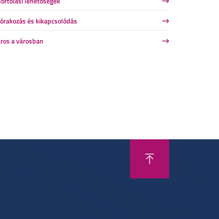
ortolási lehetőségek
órakozás és kikapcsolódás
ros a városban