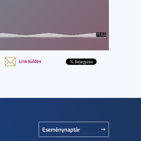
Link küldés
Eseménynaptár