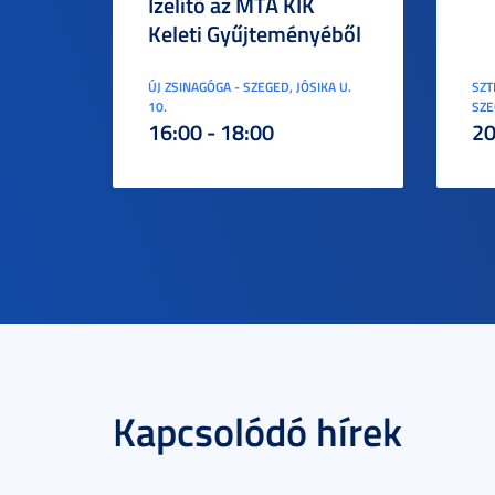
Ízelítő az MTA KIK
Keleti Gyűjteményéből
ÚJ ZSINAGÓGA - SZEGED, JÓSIKA U.
SZT
10.
SZE
16:00 - 18:00
20
Kapcsolódó hírek