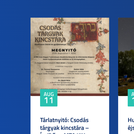
AUG
11
Tárlatnyitó: Csodás
Hu
tárgyak kincstára –
éj