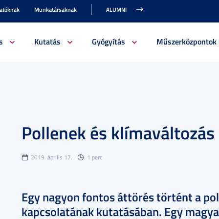
gatóknak
Munkatársaknak
ALUMNI
s
Kutatás
Gyógyítás
Műszerközpontok
Pollenek és klímaváltozás
2019. április 17.
1 perc
Egy nagyon fontos áttörés történt a pol
kapcsolatának kutatásában. Egy magyar