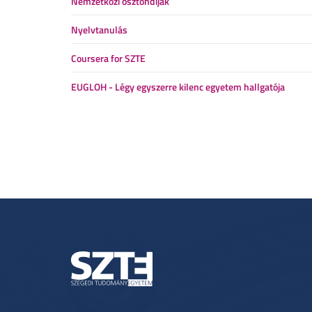
Nemzetközi ösztöndíjak
Nyelvtanulás
Coursera for SZTE
EUGLOH - Légy egyszerre kilenc egyetem hallgatója