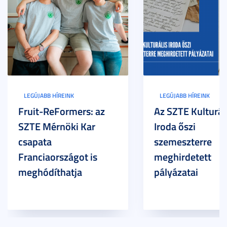
LEGÚJABB HÍREINK
LEGÚJABB HÍREINK
Fruit-ReFormers: az
Az SZTE Kulturál
SZTE Mérnöki Kar
Iroda őszi
csapata
szemeszterre
Franciaországot is
meghirdetett
meghódíthatja
pályázatai