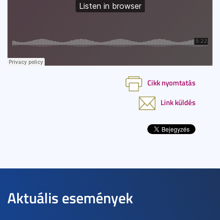
Cikk nyomtatás
Link küldés
Aktuális események