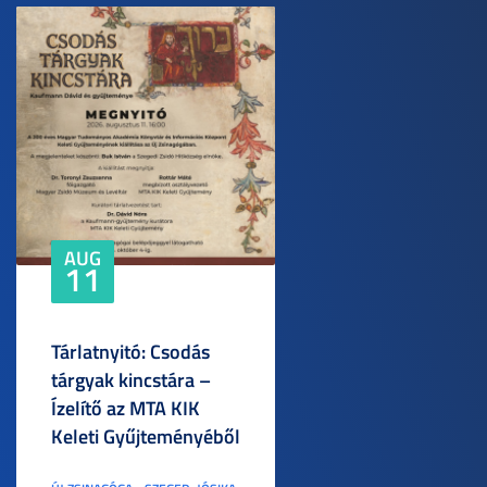
AUG
11
Tárlatnyitó: Csodás
tárgyak kincstára –
Ízelítő az MTA KIK
Keleti Gyűjteményéből