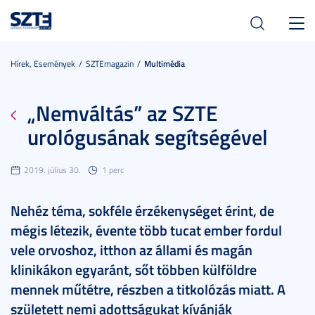
Toggl
navig
Hírek, Események
SZTEmagazin
Multimédia
„Nemváltás” az SZTE
urológusának segítségével
2019. július 30.
1 perc
Nehéz téma, sokféle érzékenységet érint, de
mégis létezik, évente több tucat ember fordul
vele orvoshoz, itthon az állami és magán
klinikákon egyaránt, sőt többen külföldre
mennek műtétre, részben a titkolózás miatt. A
született nemi adottságukat kívánják