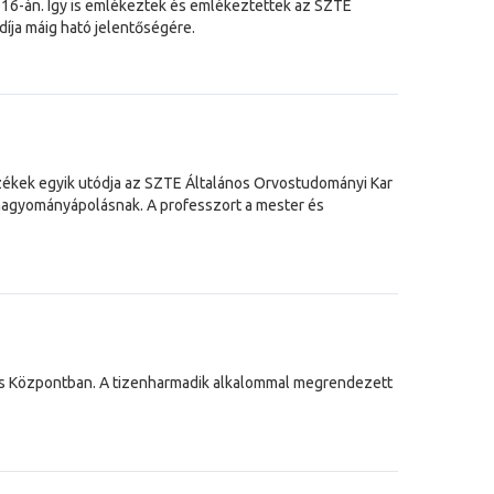
 16-án. Így is emlékeztek és emlékeztettek az SZTE
díja máig ható jelentőségére.
zékek egyik utódja az SZTE Általános Orvostudományi Kar
a hagyományápolásnak. A professzort a mester és
ciós Központban. A tizenharmadik alkalommal megrendezett