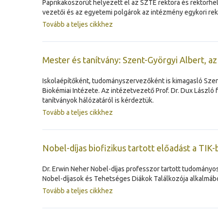
Paprikakoszorút helyezett el az SZTE rektora és rektorh
vezetői és az egyetemi polgárok az intézmény egykori rekt
Tovább a teljes cikkhez
Mester és tanítvány: Szent-Györgyi Albert, a
Iskolaépítőként, tudományszervezőként is kimagasló Szen
Biokémiai Intézete. Az intézetvezető Prof. Dr. Dux László
tanítványok hálózatáról is kérdeztük.
Tovább a teljes cikkhez
Nobel-díjas biofizikus tartott előadást a TIK
Dr. Erwin Neher Nobel-díjas professzor tartott tudomány
Nobel-díjasok és Tehetséges Diákok Találkozója alkalmából
Tovább a teljes cikkhez