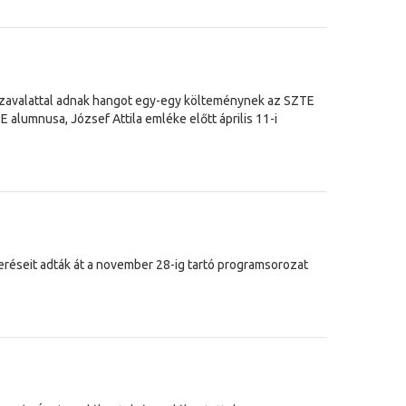
 szavalattal adnak hangot egy-egy költeménynek az SZTE
alumnusa, József Attila emléke előtt április 11-i
eréseit adták át a november 28-ig tartó programsorozat