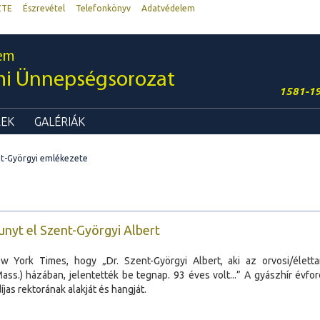
ZTE
Észrevétel
Telefonkönyv
Adatvédelem
em
mi Ünnepségsorozat
1581-1
REK
GALÉRIÁK
t-Györgyi emlékezete
unyt el Szent-Györgyi Albert
York Times, hogy „Dr. Szent-Györgyi Albert, aki az orvosi/élettan
s.) házában, jelentették be tegnap. 93 éves volt...” A gyászhír évford
as rektorának alakját és hangját.