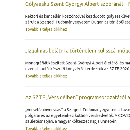
Gólyaeskü Szent-Györgyi Albert szobránál – 
Rektori és kancellári köszöntővel kezdődött, gólyaesküve
zárult a Szegedi Tudományegyetem Dugonics téri épülete 
Tovább a teljes cikkhez
„Izgalmas belátni a történelem kulisszái mög
Monográfiát készített Szent-Györgyi Albert életéről és ma
ezen alapuló, készülő könyvéről kérdeztük az SZTE 2020 n
Tovább a teljes cikkhez
Az SZTE „Vers délben” programsorozatáról a
„Verselő universitas” a Szegedi Tudományegyetem a tavas
polgárai és az egyetemhez kötődő verskedvelők. A COVID-19
születésnapján, a magyar költészet napja ünnepén.
Tovább a teljes cikkhez