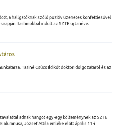
ott, a hallgatóknak szóló pozitív üzenetes konfettiesővel
snapján flashmobbal indult az SZTE új tanéve.
vtáros
unkatársa. Tasiné Csúcs Ildikót doktori dolgozatáról és az
 szavalattal adnak hangot egy-egy költeménynek az SZTE
alumnusa, József Attila emléke előtt április 11-i