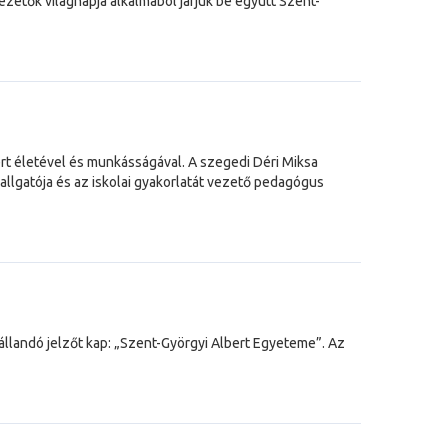
ezetők világnapja alkalmából járjuk be együtt Szent-
rt életével és munkásságával. A szegedi Déri Miksa
lgatója és az iskolai gyakorlatát vezető pedagógus
andó jelzőt kap: „Szent-Györgyi Albert Egyeteme”. Az