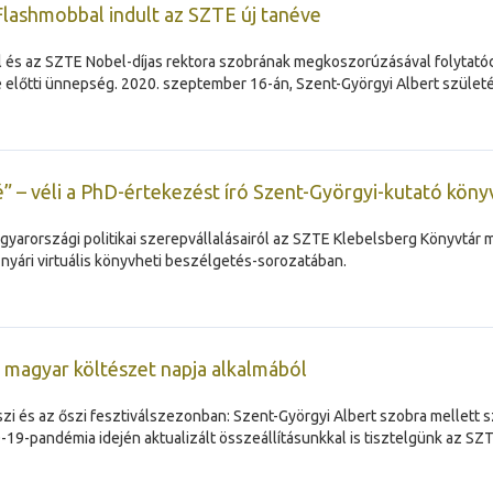
Flashmobbal indult az SZTE új tanéve
l és az SZTE Nobel-díjas rektora szobrának megkoszorúzásával folytatód
előtti ünnepség. 2020. szeptember 16-án, Szent-Györgyi Albert születé
é” – véli a PhD-értekezést író Szent-Györgyi-kutató köny
gyarországi politikai szerepvállalásairól az SZTE Klebelsberg Könyvtár m
yári virtuális könyvheti beszélgetés-sorozatában.
 magyar költészet napja alkalmából
zi és az őszi fesztiválszezonban: Szent-Györgyi Albert szobra mellett
-pandémia idején aktualizált összeállításunkkal is tisztelgünk az SZTE 