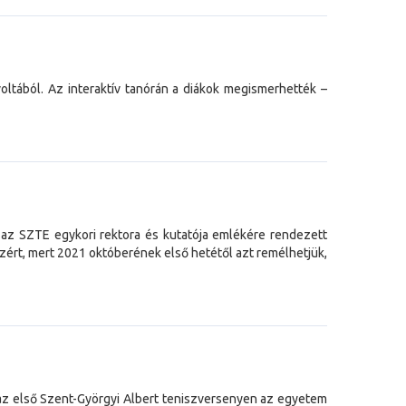
ltából. Az interaktív tanórán a diákok megismerhették –
y az SZTE egykori rektora és kutatója emlékére rendezett
zért, mert 2021 októberének első hetétől azt remélhetjük,
z első Szent-Györgyi Albert teniszversenyen az egyetem