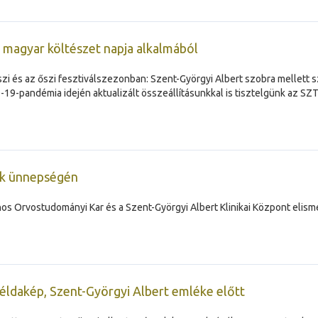
 magyar költészet napja alkalmából
zi és az őszi fesztiválszezonban: Szent-Györgyi Albert szobra mellett
-pandémia idején aktualizált összeállításunkkal is tisztelgünk az SZTE 
ok ünnepségén
os Orvostudományi Kar és a Szent-Györgyi Albert Klinikai Központ elism
példakép, Szent-Györgyi Albert emléke előtt