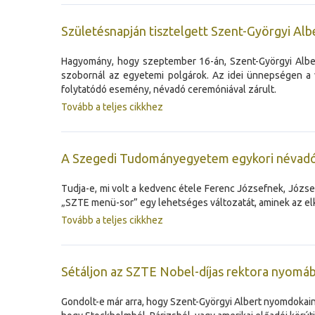
Születésnapján tisztelgett Szent-Györgyi Al
Hagyomány, hogy szeptember 16-án, Szent-Györgyi Albert
szobornál az egyetemi polgárok. Az idei ünnepségen a v
folytatódó esemény, névadó ceremóniával zárult.
Tovább a teljes cikkhez
A Szegedi Tudományegyetem egykori névadóin
Tudja-e, mi volt a kedvenc étele Ferenc Józsefnek, Józs
„SZTE menü-sor” egy lehetséges változatát, aminek az el
Tovább a teljes cikkhez
Sétáljon az SZTE Nobel-díjas rektora nyomába
Gondolt-e már arra, hogy Szent-Györgyi Albert nyomdokain j