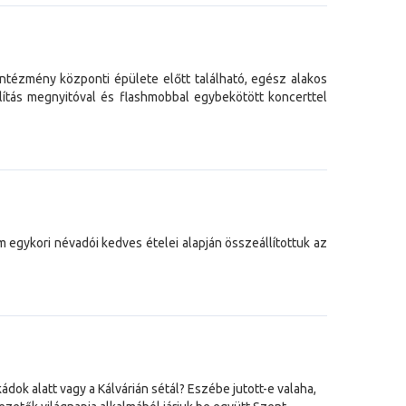
ntézmény központi épülete előtt található, egész alakos
lítás megnyitóval és flashmobbal egybekötött koncerttel
egykori névadói kedves ételei alapján összeállítottuk az
dok alatt vagy a Kálvárián sétál? Eszébe jutott-e valaha,