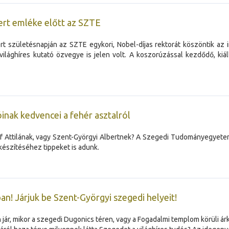
bert emléke előtt az SZTE
 születésnapján az SZTE egykori, Nobel-díjas rektorát köszöntik az i
ilághíres kutató özvegye is jelen volt. A koszorúzással kezdődő, kiál
ak kedvencei a fehér asztalról
ef Attilának, vagy Szent-Györgyi Albertnek? A Szegedi Tudományegyetem 
készítéséhez tippeket is adunk.
n! Járjuk be Szent-Györgyi szegedi helyeit!
ár, mikor a szegedi Dugonics téren, vagy a Fogadalmi templom körüli árká