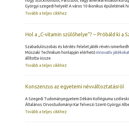
hogy Stockholmból, Párizsból, vagy amerikai előadói körút
Györgyi szegedi helyeit! A város 10 ikonikus épületének his
Tovább a teljes cikkhez
Hol a „C-vitamin szülőhelye”? – Próbáld ki a S
Szabadulószobás és kérdés-felelet játék révén ismerkedhe
Műszaki Technikum honlapján elérhető
innovatív játékoka
állította össze.
Tovább a teljes cikkhez
Konszenzus az egyetemi névváltoztatásról
A Szegedi Tudományegyetem Dékáni Kollégiuma széleskörű
Általános Orvostudományi Kar felveszi Szent-Györgyi Albe
Tovább a teljes cikkhez