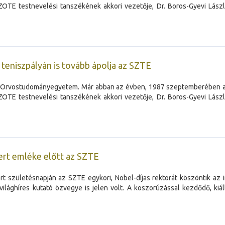
OTE testnevelési tanszékének akkori vezetője, Dr. Boros-Gyevi László
teniszpályán is tovább ápolja az SZTE
di Orvostudományegyetem. Már abban az évben, 1987 szeptemberében a
OTE testnevelési tanszékének akkori vezetője, Dr. Boros-Gyevi László
bert emléke előtt az SZTE
 születésnapján az SZTE egykori, Nobel-díjas rektorát köszöntik az i
ilághíres kutató özvegye is jelen volt. A koszorúzással kezdődő, kiál