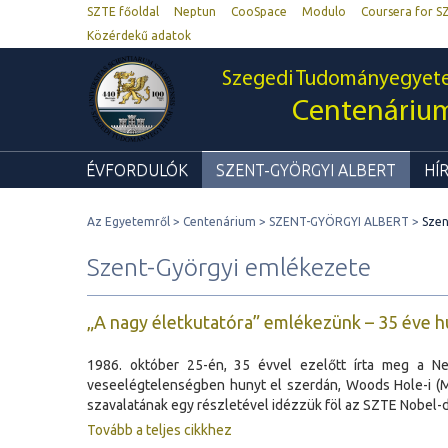
SZTE főoldal
Neptun
CooSpace
Modulo
Coursera for S
Közérdekű adatok
Szegedi Tudományegyet
Centenáriu
ÉVFORDULÓK
SZENT-GYÖRGYI ALBERT
HÍ
Az Egyetemről
Centenárium
SZENT-GYÖRGYI ALBERT
Szen
Szent-Györgyi emlékezete
„A nagy életkutatóra” emlékezünk – 35 éve h
1986. október 25-én, 35 évvel ezelőtt írta meg a New 
veseelégtelenségben hunyt el szerdán, Woods Hole-i (Mas
szavalatának egy részletével idézzük föl az SZTE Nobel-díj
Tovább a teljes cikkhez