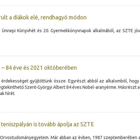
rult a diákok elé, rendhagyó módon
. Ünnepi Könyvhét és 20. Gyermekkönyvnapok alkalmából, az SZTE jóvo
– 84 éve és 2021 októberében
ló érdekességet gyűjtöttünk össze. Egyrészt abból az alkalomból, hog
megtekinthető Szent-Györgyi Albert 84 éves Nobel-aranyérme. Másrészt a
k hírét.
teniszpályán is tovább ápolja az SZTE
di Orvostudományegyetem. Már abban az évben, 1987 szeptemberében a