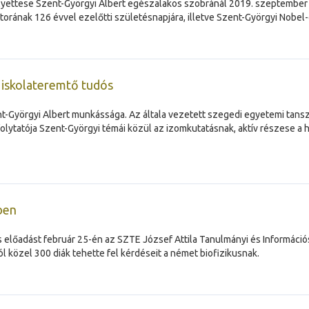
elyettese Szent-Györgyi Albert egészalakos szobránál 2019. szeptember
orának 126 évvel ezelőtti születésnapjára, illetve Szent-Györgyi Nobel-
z iskolateremtő tudós
t-Györgyi Albert munkássága. Az általa vezetett szegedi egyetemi tans
 folytatója Szent-Györgyi témái közül az izomkutatásnak, aktív részese 
-ben
os előadást február 25-én az SZTE József Attila Tanulmányi és Informá
 közel 300 diák tehette fel kérdéseit a német biofizikusnak.