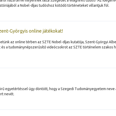
járól haza térve milyennek látta Szegedet a világhíres tudós? Az idegenv
tóriájából a Nobel-díjas tudóshoz kötődő történeteket villantjuk föl.
zent-Györgyis online játékokat!
tünk az online térben az SZTE Nobel-díjas kutatója, Szent-Györgyi Albe
t
és a tudománynépszerűsítő videócsokrot az SZTE történelem szakos hal
 egyetértéssel úgy döntött, hogy a Szegedi Tudományegyetem neve áll
rt nevét.