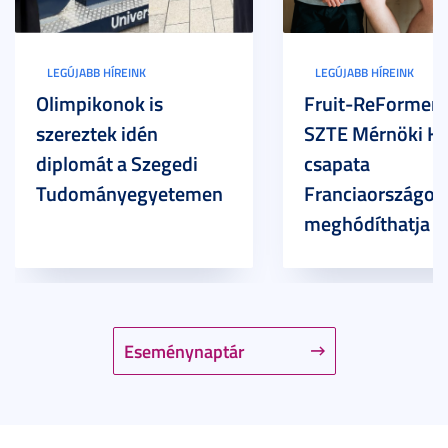
LEGÚJABB HÍREINK
LEGÚJABB HÍREINK
Olimpikonok is
Fruit-ReFormers:
szereztek idén
SZTE Mérnöki Ka
diplomát a Szegedi
csapata
Tudományegyetemen
Franciaországot 
meghódíthatja
Eseménynaptár