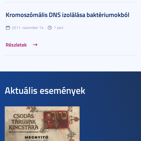
Kromoszómális DNS izolálása baktériumokból
2011. november 14.
1 perc
Részletek
Aktuális események