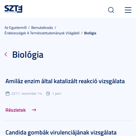
Toggl
navig
Az Egyetemről
Bemutatkozás
Érdekességek A Természettudományok Világából
Biológia
Biológia
Amiláz enzim által katalizált reakció vizsgálata
2011. november 14.
1 perc
Részletek
Candida gombák virulenciájának vizsgálata