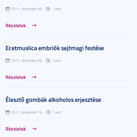
2011. december 06.
1 perc
Részletek
Ecetmuslica embriók sejtmagi festése
2011. december 06.
1 perc
Részletek
Élesztő gombák alkoholos erjesztése
2011. november 14.
1 perc
Részletek