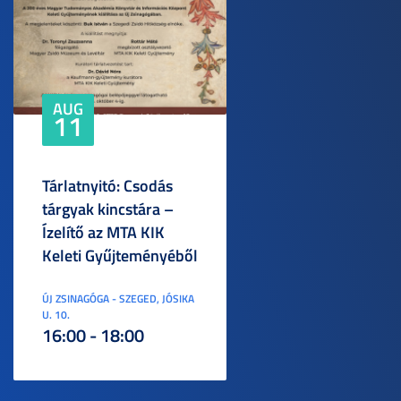
AUG
11
Tárlatnyitó: Csodás
tárgyak kincstára –
Ízelítő az MTA KIK
Keleti Gyűjteményéből
ÚJ ZSINAGÓGA - SZEGED, JÓSIKA
U. 10.
16:00 - 18:00