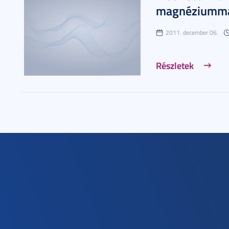
magnéziumm
2011. december 06.
Részletek