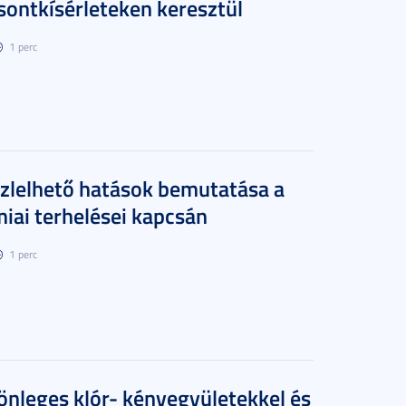
ontkísérleteken keresztül
1 perc
szlelhető hatások bemutatása a
iai terhelései kapcsán
1 perc
lönleges klór- kénvegyületekkel és