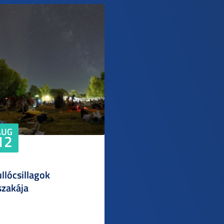
AUG
12
llócsillagok
szakája