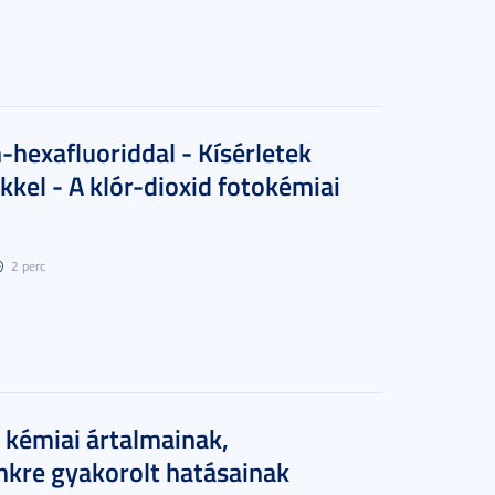
-hexafluoriddal - Kísérletek
kkel - A klór-dioxid fotokémiai
2 perc
kémiai ártalmainak,
kre gyakorolt hatásainak