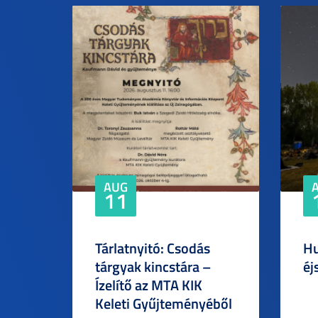
AUG
11
Tárlatnyitó: Csodás
Hu
tárgyak kincstára –
éj
Ízelítő az MTA KIK
Keleti Gyűjteményéből