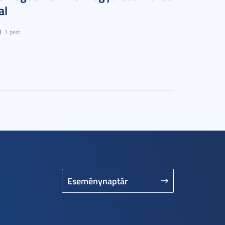
al
1 perc
Eseménynaptár