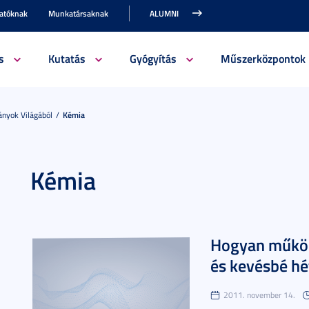
gatóknak
Munkatársaknak
ALUMNI
s
Kutatás
Gyógyítás
Műszerközpontok
nyok Világából
Kémia
Kémia
Hogyan működi
és kevésbé h
2011. november 14.