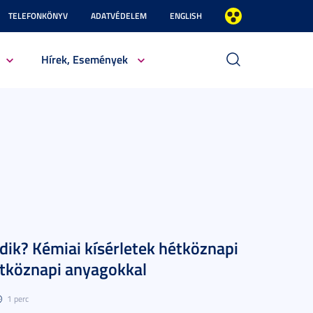
TELEFONKÖNYV
ADATVÉDELEM
ENGLISH
Hírek, Események
k? Kémiai kísérletek hétköznapi
étköznapi anyagokkal
1 perc