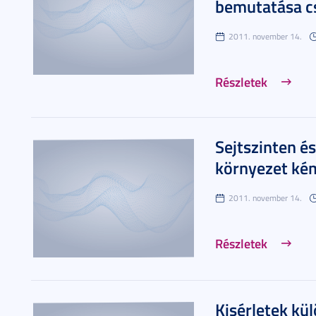
bemutatása cs
2011. november 14.
Részletek
Sejtszinten é
környezet kém
2011. november 14.
Részletek
Kisérletek kü