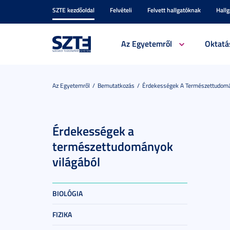
SZTE kezdőoldal
Felvételi
Felvett hallgatóknak
Hall
Az Egyetemről
Oktatá
Az Egyetemről
Bemutatkozás
Érdekességek A Természettudomá
Érdekességek a
természettudományok
világából
BIOLÓGIA
FIZIKA