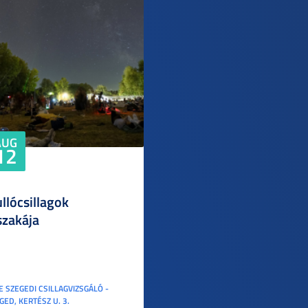
AUG
12
llócsillagok
szakája
E SZEGEDI CSILLAGVIZSGÁLÓ -
GED, KERTÉSZ U. 3.