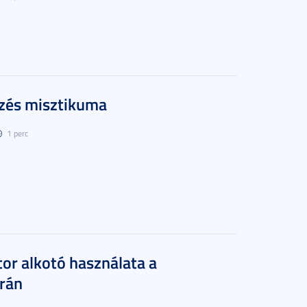
zés misztikuma
1 perc
tor alkotó használata a
rán