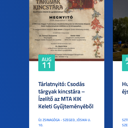
AUG
11
Tárlatnyitó: Csodás
Hu
tárgyak kincstára –
éj
Ízelítő az MTA KIK
Keleti Gyűjteményéből
ÚJ ZSINAGÓGA - SZEGED, JÓSIKA U.
SZT
10.
SZE