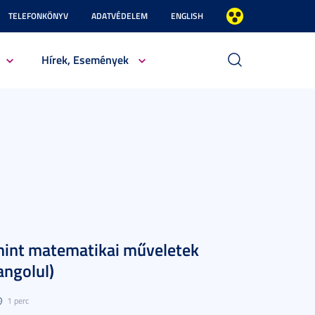
TELEFONKÖNYV
ADATVÉDELEM
ENGLISH
Hírek, Események
mint matematikai műveletek
angolul)
1 perc