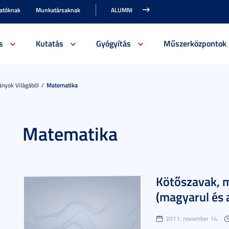
gatóknak
Munkatársaknak
ALUMNI
s
Kutatás
Gyógyítás
Műszerközpontok
nyok Világából
Matematika
Matematika
Kötőszavak, 
(magyarul és 
2011. november 14.