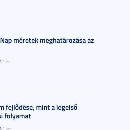
– Nap méretek meghatározása az
1 perc
 fejlődése, mint a legelső
si folyamat
1 perc