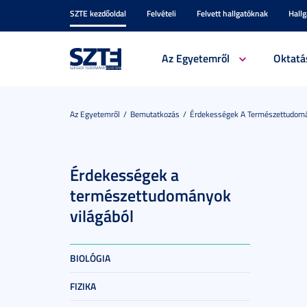
SZTE kezdőoldal
Felvételi
Felvett hallgatóknak
Hall
Az Egyetemről
Oktatá
Az Egyetemről
Bemutatkozás
Érdekességek A Természettudomá
Érdekességek a
természettudományok
világából
BIOLÓGIA
FIZIKA