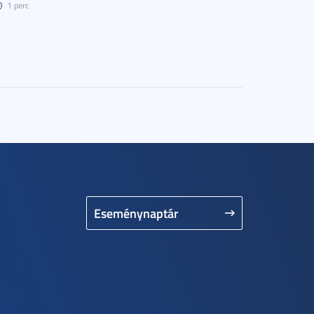
1 perc
Eseménynaptár