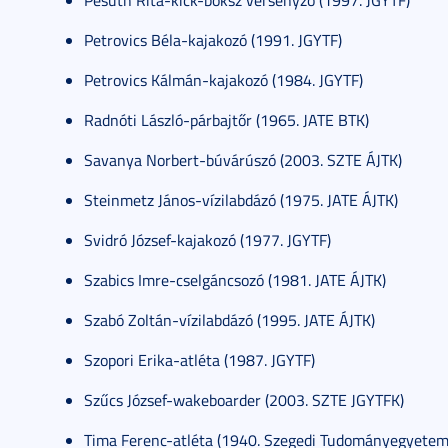
Pesuth Rita-kick-boksz versenyző (1997. JGYTF)
Petrovics Béla-kajakozó (1991. JGYTF)
Petrovics Kálmán-kajakozó (1984. JGYTF)
Radnóti László-párbajtőr (1965. JATE BTK)
Savanya Norbert-búvárúszó (2003. SZTE ÁJTK)
Steinmetz János-vízilabdázó (1975. JATE ÁJTK)
Svidró József-kajakozó (1977. JGYTF)
Szabics Imre-cselgáncsozó (1981. JATE ÁJTK)
Szabó Zoltán-vízilabdázó (1995. JATE ÁJTK)
Szopori Erika-atléta (1987. JGYTF)
Szűcs József-wakeboarder (2003. SZTE JGYTFK)
Tima Ferenc-atléta (1940. Szegedi Tudományegyetem