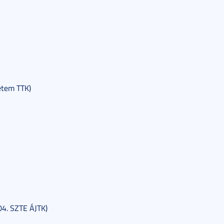
etem TTK)
04. SZTE ÁJTK)