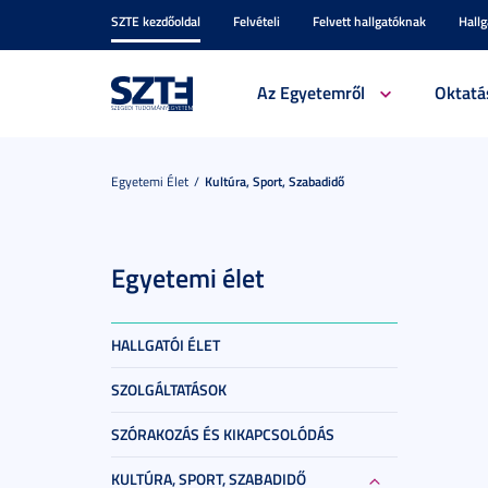
SZTE kezdőoldal
Felvételi
Felvett hallgatóknak
Hall
Az Egyetemről
Oktatá
Egyetemi Élet
Kultúra, Sport, Szabadidő
Egyetemi élet
HALLGATÓI ÉLET
SZOLGÁLTATÁSOK
SZÓRAKOZÁS ÉS KIKAPCSOLÓDÁS
KULTÚRA, SPORT, SZABADIDŐ