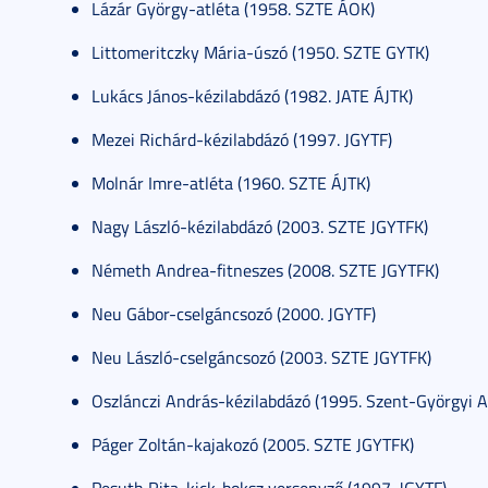
Lázár György-atléta (1958. SZTE ÁOK)
Littomeritczky Mária-úszó (1950. SZTE GYTK)
Lukács János-kézilabdázó (1982. JATE ÁJTK)
Mezei Richárd-kézilabdázó (1997. JGYTF)
Molnár Imre-atléta (1960. SZTE ÁJTK)
Nagy László-kézilabdázó (2003. SZTE JGYTFK)
Németh Andrea-fitneszes (2008. SZTE JGYTFK)
Neu Gábor-cselgáncsozó (2000. JGYTF)
Neu László-cselgáncsozó (2003. SZTE JGYTFK)
Oszlánczi András-kézilabdázó (1995. Szent-Györgyi 
Páger Zoltán-kajakozó (2005. SZTE JGYTFK)