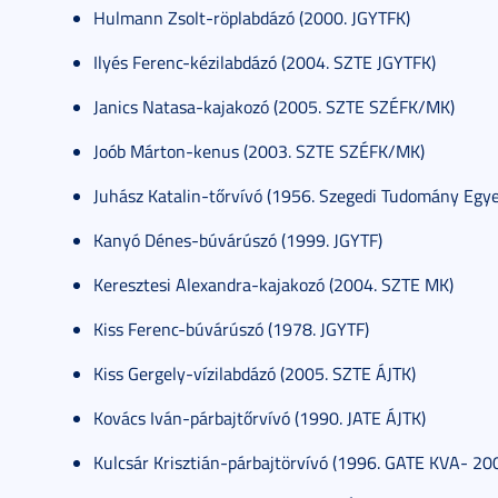
Hulmann Zsolt-röplabdázó (2000. JGYTFK)
Ilyés Ferenc-kézilabdázó (2004. SZTE JGYTFK)
Janics Natasa-kajakozó (2005. SZTE SZÉFK/MK)
Joób Márton-kenus (2003. SZTE SZÉFK/MK)
Juhász Katalin-tőrvívó (1956. Szegedi Tudomány Egy
Kanyó Dénes-búvárúszó (1999. JGYTF)
Keresztesi Alexandra-kajakozó (2004. SZTE MK)
Kiss Ferenc-búvárúszó (1978. JGYTF)
Kiss Gergely-vízilabdázó (2005. SZTE ÁJTK)
Kovács Iván-párbajtőrvívó (1990. JATE ÁJTK)
Kulcsár Krisztián-párbajtörvívó (1996. GATE KVA- 20