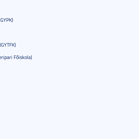
JGYPK)
 JGYTFK)
ipari Főiskola)