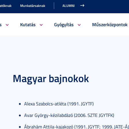
gatóknak
Munkatársaknak
ALUMNI
s
Kutatás
Gyógyítás
Műszerközpontok
Magyar bajnokok
Alexa Szabolcs-atléta (1991. JGYTF)
Avar György-kézilabdázó (2006. SZTE JGYTFK)
Ábrahám Attila-kajakozó (1991. JGYTF; 1999. JATE-Á