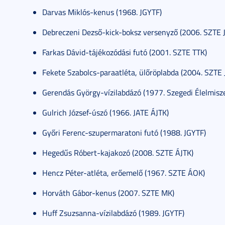
Darvas Miklós-kenus (1968. JGYTF)
Debreczeni Dezső-kick-boksz versenyző (2006. SZTE 
Farkas Dávid-tájékozódási futó (2001. SZTE TTK)
Fekete Szabolcs-paraatléta, ülőröplabda (2004. SZTE
Gerendás György-vízilabdázó (1977. Szegedi Élelmiszer
Gulrich József-úszó (1966. JATE ÁJTK)
Győri Ferenc-szupermaratoni futó (1988. JGYTF)
Hegedűs Róbert-kajakozó (2008. SZTE ÁJTK)
Hencz Péter-atléta, erőemelő (1967. SZTE ÁOK)
Horváth Gábor-kenus (2007. SZTE MK)
Huff Zsuzsanna-vízilabdázó (1989. JGYTF)