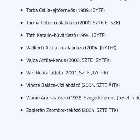
Torba Csilla-ejtőernyős (1989. JGYTF)
Torma Péter-röplabdázó (2000. SZTE ETSZK)
Tóth Katalin-búvárúszó (1994. JGYTF)
Vadkerti Attila-kézilabdázó (2004. JGYTFK)
Vajda Attila-kenus (2003. SZTE JGYTFK)
Vári Beáta-atléta (2001. SZTE JGYTFK)
Vincze Balázs-vízilabdázó (2004. SZTE ÁJTK)
Wanie András-úszó (1935. Szegedi Ferenc József Tud
Zapletán Zsombor-tekéző (2004. SZTE TTK)