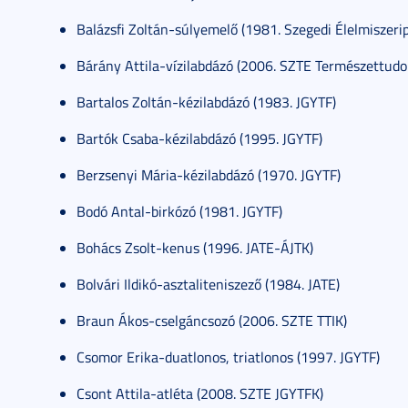
Balázsfi Zoltán-súlyemelő (1981. Szegedi Élelmiszerip
Bárány Attila-vízilabdázó (2006. SZTE Természettud
Bartalos Zoltán-kézilabdázó (1983. JGYTF)
Bartók Csaba-kézilabdázó (1995. JGYTF)
Berzsenyi Mária-kézilabdázó (1970. JGYTF)
Bodó Antal-birkózó (1981. JGYTF)
Bohács Zsolt-kenus (1996. JATE-ÁJTK)
Bolvári Ildikó-asztaliteniszező (1984. JATE)
Braun Ákos-cselgáncsozó (2006. SZTE TTIK)
Csomor Erika-duatlonos, triatlonos (1997. JGYTF)
Csont Attila-atléta (2008. SZTE JGYTFK)