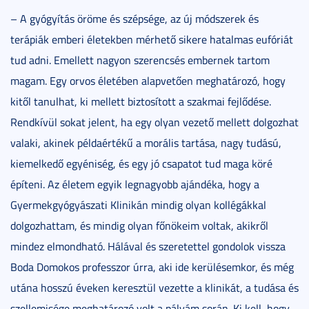
– A gyógyítás öröme és szépsége, az új módszerek és
terápiák emberi életekben mérhető sikere hatalmas eufóriát
tud adni. Emellett nagyon szerencsés embernek tartom
magam. Egy orvos életében alapvetően meghatározó, hogy
kitől tanulhat, ki mellett biztosított a szakmai fejlődése.
Rendkívül sokat jelent, ha egy olyan vezető mellett dolgozhat
valaki, akinek példaértékű a morális tartása, nagy tudású,
kiemelkedő egyéniség, és egy jó csapatot tud maga köré
építeni. Az életem egyik legnagyobb ajándéka, hogy a
Gyermekgyógyászati Klinikán mindig olyan kollégákkal
dolgozhattam, és mindig olyan főnökeim voltak, akikről
mindez elmondható. Hálával és szeretettel gondolok vissza
Boda Domokos professzor úrra, aki ide kerülésemkor, és még
utána hosszú éveken keresztül vezette a klinikát, a tudása és
szellemisége meghatározó volt a pályám során. Ki kell, hogy