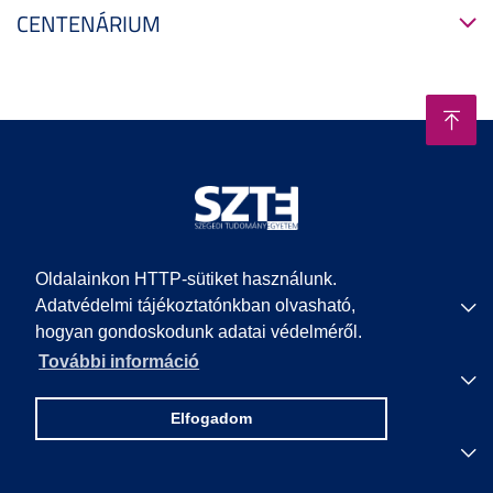
CENTENÁRIUM
Oldalainkon HTTP-sütiket használunk.
Adatvédelmi tájékoztatónkban olvasható,
EGYETEMI KAROK
hogyan gondoskodunk adatai védelméről.
További információ
HASZNOS LINKEK
Elfogadom
BETEGELLÁTÁS