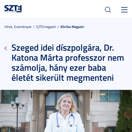
Toggl
navig
Hírek, Események
SZTEmagazin
Klinika Magazin
Szeged idei díszpolgára, Dr.
Katona Márta professzor nem
számolja, hány ezer baba
életét sikerült megmenteni