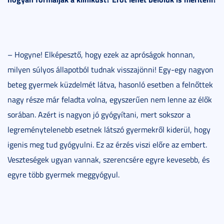
– Hogyne! Elképesztő, hogy ezek az apróságok honnan,
milyen súlyos állapotból tudnak visszajönni! Egy-egy nagyon
beteg gyermek küzdelmét látva, hasonló esetben a felnőttek
nagy része már feladta volna, egyszerűen nem lenne az élők
sorában. Azért is nagyon jó gyógyítani, mert sokszor a
legreménytelenebb esetnek látszó gyermekről kiderül, hogy
igenis meg tud gyógyulni. Ez az érzés viszi előre az embert.
Veszteségek ugyan vannak, szerencsére egyre kevesebb, és
egyre több gyermek meggyógyul.