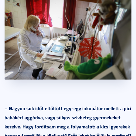
– Nagyon sok időt eltöltött egy-egy inkubátor mellett a pici
babákért aggódva, vagy súlyos szívbeteg gyermekeket
kezelve. Hagy fordítsam meg a folyamatot: a kicsi gyerekek
hogyan formálják a klinikust? Erőt lehet belőlük is meríteni?