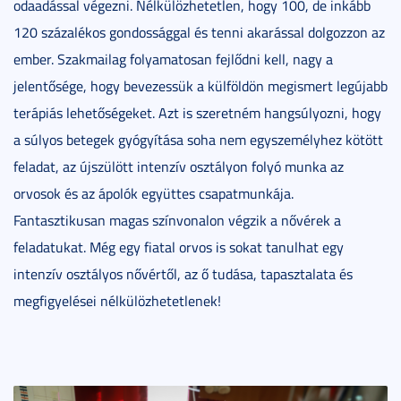
odaadással végezni. Nélkülözhetetlen, hogy 100, de inkább
120 százalékos gondossággal és tenni akarással dolgozzon az
ember. Szakmailag folyamatosan fejlődni kell, nagy a
jelentősége, hogy bevezessük a külföldön megismert legújabb
terápiás lehetőségeket. Azt is szeretném hangsúlyozni, hogy
a súlyos betegek gyógyítása soha nem egyszemélyhez kötött
feladat, az újszülött intenzív osztályon folyó munka az
orvosok és az ápolók együttes csapatmunkája.
Fantasztikusan magas színvonalon végzik a nővérek a
feladatukat. Még egy fiatal orvos is sokat tanulhat egy
intenzív osztályos nővértől, az ő tudása, tapasztalata és
megfigyelései nélkülözhetetlenek!