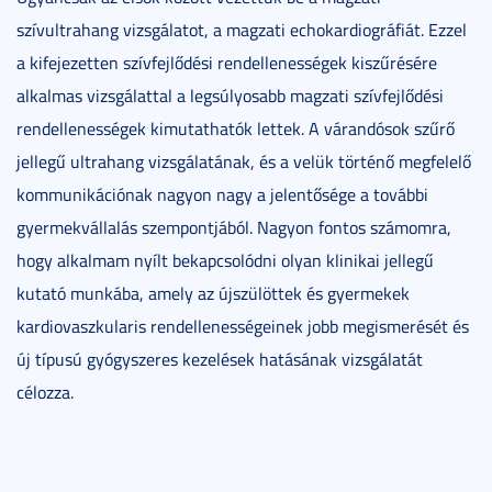
szívultrahang vizsgálatot, a magzati echokardiográfiát. Ezzel
a kifejezetten szívfejlődési rendellenességek kiszűrésére
alkalmas vizsgálattal a legsúlyosabb magzati szívfejlődési
rendellenességek kimutathatók lettek. A várandósok szűrő
jellegű ultrahang vizsgálatának, és a velük történő megfelelő
kommunikációnak nagyon nagy a jelentősége a további
gyermekvállalás szempontjából. Nagyon fontos számomra,
hogy alkalmam nyílt bekapcsolódni olyan klinikai jellegű
kutató munkába, amely az újszülöttek és gyermekek
kardiovaszkularis rendellenességeinek jobb megismerését és
új típusú gyógyszeres kezelések hatásának vizsgálatát
célozza.