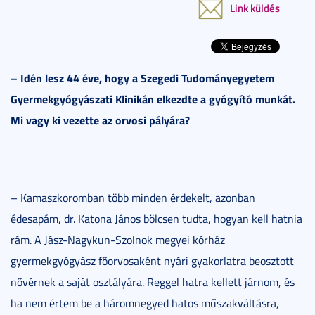
Link küldés
– Idén lesz 44 éve, hogy a Szegedi Tudományegyetem
Gyermekgyógyászati Klinikán elkezdte a gyógyító munkát.
Mi vagy ki vezette az orvosi pályára?
– Kamaszkoromban több minden érdekelt, azonban
édesapám, dr. Katona János bölcsen tudta, hogyan kell hatnia
rám. A Jász-Nagykun-Szolnok megyei kórház
gyermekgyógyász főorvosaként nyári gyakorlatra beosztott
nővérnek a saját osztályára. Reggel hatra kellett járnom, és
ha nem értem be a háromnegyed hatos műszakváltásra,