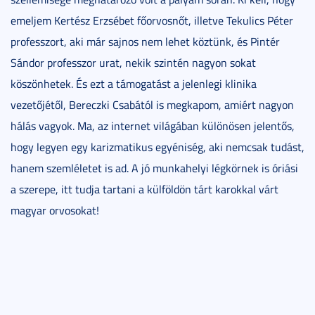
emeljem Kertész Erzsébet főorvosnőt, illetve Tekulics Péter
professzort, aki már sajnos nem lehet köztünk, és Pintér
Sándor professzor urat, nekik szintén nagyon sokat
köszönhetek. És ezt a támogatást a jelenlegi klinika
vezetőjétől, Bereczki Csabától is megkapom, amiért nagyon
hálás vagyok. Ma, az internet világában különösen jelentős,
hogy legyen egy karizmatikus egyéniség, aki nemcsak tudást,
hanem szemléletet is ad. A jó munkahelyi légkörnek is óriási
a szerepe, itt tudja tartani a külföldön tárt karokkal várt
magyar orvosokat!