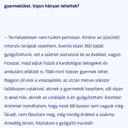
gyermeküket. Vajon hányan lehettek?
– Természetesen nem tudom pontosan. Amikor az újszülött
intenzív terápiát vezettem, évente közel 360 babát
gyógyítottunk, ezt a számot szorozzuk be az évekkel, vagyis
hússzal, majd adjuk hozzá a kardiológiai betegeket és
ambuláns ellátást is. Több mint tízezer gyermek lehet.
Nagyon jól esik a visszajelzés, az utcán menve sokszor
találkozom valakivel, akinek a gyermekét kezeltem, sőt olyan
is akad már, akinek az unokáját is én gyógyítottam. Azonban
örömmel mondhatom, hogy most 68 évesen sem vagyok még
fáradt, nem fásultam meg, még mindig érdekel a szakma.
Ameddig bírom, folytatom a gyógyító munkát!