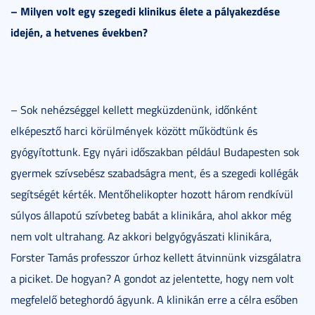
– Milyen volt egy szegedi klinikus élete a pályakezdése
idején, a hetvenes években?
– Sok nehézséggel kellett megküzdenünk, időnként
elképesztő harci körülmények között működtünk és
gyógyítottunk. Egy nyári időszakban például Budapesten sok
gyermek szívsebész szabadságra ment, és a szegedi kollégák
segítségét kérték. Mentőhelikopter hozott három rendkívül
súlyos állapotú szívbeteg babát a klinikára, ahol akkor még
nem volt ultrahang. Az akkori belgyógyászati klinikára,
Forster Tamás professzor úrhoz kellett átvinnünk vizsgálatra
a piciket. De hogyan? A gondot az jelentette, hogy nem volt
megfelelő beteghordó ágyunk. A klinikán erre a célra esőben