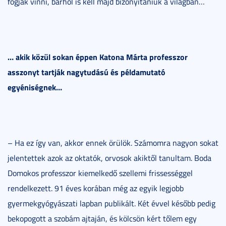
fogják vinni, bárhol is kell majd bizonyítaniuk a világban…
… akik közül sokan éppen Katona Márta professzor
asszonyt tartják nagytudású és példamutató
egyéniségnek…
– Ha ez így van, akkor ennek örülök. Számomra nagyon sokat
jelentettek azok az oktatók, orvosok akiktől tanultam. Boda
Domokos professzor kiemelkedő szellemi frissességgel
rendelkezett. 91 éves korában még az egyik legjobb
gyermekgyógyászati lapban publikált. Két évvel később pedig
bekopogott a szobám ajtaján, és kölcsön kért tőlem egy