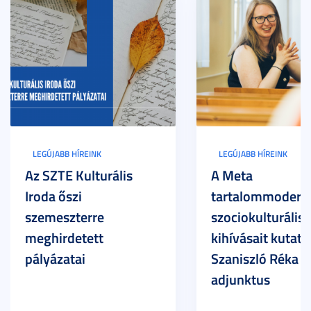
LEGÚJABB HÍREINK
LEGÚJABB HÍREINK
Az SZTE Kulturális
A Meta
Iroda őszi
tartalommoderác
szemeszterre
szociokulturális
meghirdetett
kihívásait kutatja
pályázatai
Szaniszló Réka Br
adjunktus