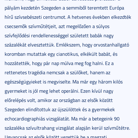
pályám kezdetén Szegeden a semmiből teremtett Európa
hírű szívsebészeti centrumot. A hetvenes években elkezdték
csecsemők szívműtétjeit, azt megelőzően a súlyos
szívfejlődési rendellenességgel született babák nagy
százalékát elvesztettük. Emlékszem, hogy orvostanhallgató
koromban mutattak egy cianotikus, elkékült babát, és
hozzátették, hogy pár nap múlva meg fog halni. Ez a
rettenetes tragédia nemcsak a szülőket, hanem az
egészségügyieket is megviselte. Ma már egy három kilós
gyermeket is jól meg lehet operálni. Ezen kívül nagy
előrelépés volt, amikor az országban az elsők között
Szegeden elindítottuk az újszülöttek és a gyermekek
echocardiographiás vizsgálatát. Ma már a betegeink 90
százaléka szívultrahang vizsgálat alapján kerül szívműtétre.
Ugyancsak az elsők között vezettük be a magzati