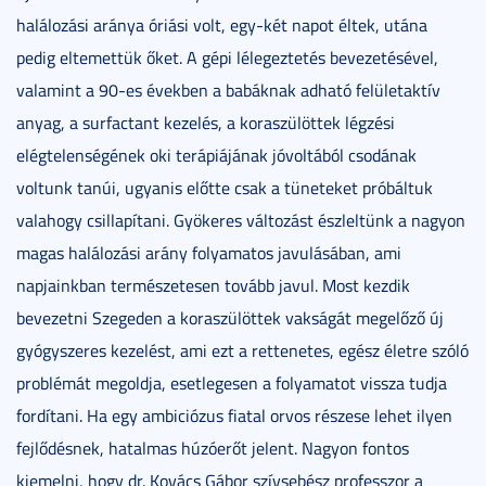
halálozási aránya óriási volt, egy-két napot éltek, utána
pedig eltemettük őket. A gépi lélegeztetés bevezetésével,
valamint a 90-es években a babáknak adható felületaktív
anyag, a surfactant kezelés, a koraszülöttek légzési
elégtelenségének oki terápiájának jóvoltából csodának
voltunk tanúi, ugyanis előtte csak a tüneteket próbáltuk
valahogy csillapítani. Gyökeres változást észleltünk a nagyon
magas halálozási arány folyamatos javulásában, ami
napjainkban természetesen tovább javul. Most kezdik
bevezetni Szegeden a koraszülöttek vakságát megelőző új
gyógyszeres kezelést, ami ezt a rettenetes, egész életre szóló
problémát megoldja, esetlegesen a folyamatot vissza tudja
fordítani. Ha egy ambiciózus fiatal orvos részese lehet ilyen
fejlődésnek, hatalmas húzóerőt jelent. Nagyon fontos
kiemelni, hogy dr. Kovács Gábor szívsebész professzor a