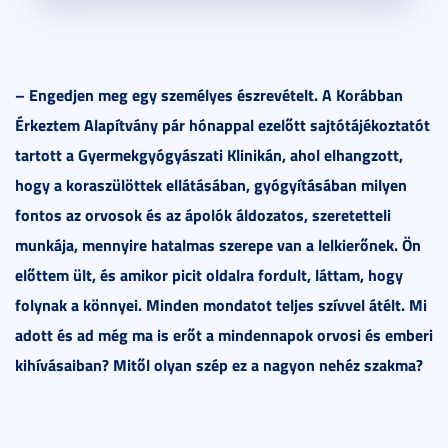
– Engedjen meg egy személyes észrevételt. A Korábban
Érkeztem Alapítvány pár hónappal ezelőtt sajtótájékoztatót
tartott a Gyermekgyógyászati Klinikán, ahol elhangzott,
hogy a koraszülöttek ellátásában, gyógyításában milyen
fontos az orvosok és az ápolók áldozatos, szeretetteli
munkája, mennyire hatalmas szerepe van a lelkierőnek. Ön
előttem ült, és amikor picit oldalra fordult, láttam, hogy
folynak a könnyei. Minden mondatot teljes szívvel átélt. Mi
adott és ad még ma is erőt a mindennapok orvosi és emberi
kihívásaiban? Mitől olyan szép ez a nagyon nehéz szakma?