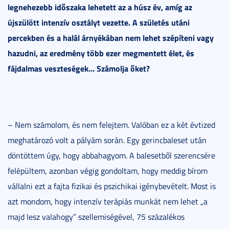
legnehezebb időszaka lehetett az a húsz év, amíg az
újszülött intenzív osztályt vezette. A születés utáni
percekben és a halál árnyékában nem lehet szépíteni vagy
hazudni, az eredmény több ezer megmentett élet, és
fájdalmas veszteségek… Számolja őket?
– Nem számolom, és nem felejtem. Valóban ez a két évtized
meghatározó volt a pályám során. Egy gerincbaleset után
döntöttem úgy, hogy abbahagyom. A balesetből szerencsére
felépültem, azonban végig gondoltam, hogy meddig bírom
vállalni ezt a fajta fizikai és pszichikai igénybevételt. Most is
azt mondom, hogy intenzív terápiás munkát nem lehet „a
majd lesz valahogy” szellemiségével, 75 százalékos