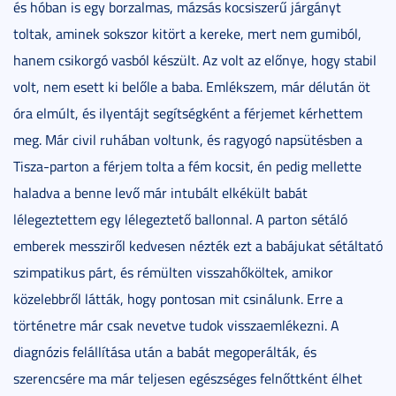
és hóban is egy borzalmas, mázsás kocsiszerű járgányt
toltak, aminek sokszor kitört a kereke, mert nem gumiból,
hanem csikorgó vasból készült. Az volt az előnye, hogy stabil
volt, nem esett ki belőle a baba. Emlékszem, már délután öt
óra elmúlt, és ilyentájt segítségként a férjemet kérhettem
meg. Már civil ruhában voltunk, és ragyogó napsütésben a
Tisza-parton a férjem tolta a fém kocsit, én pedig mellette
haladva a benne levő már intubált elkékült babát
lélegeztettem egy lélegeztető ballonnal. A parton sétáló
emberek messziről kedvesen nézték ezt a babájukat sétáltató
szimpatikus párt, és rémülten visszahőköltek, amikor
közelebbről látták, hogy pontosan mit csinálunk. Erre a
történetre már csak nevetve tudok visszaemlékezni. A
diagnózis felállítása után a babát megoperálták, és
szerencsére ma már teljesen egészséges felnőttként élhet