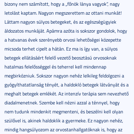
bizony nem számított, hogy a „főnök lánya vagyok”, nagy
letolást kaptam. Nagyon megszerettem az ottani munkát!
Láttam nagyon súlyos betegeket, és az egészségügyiek
áldozatos munkáját. Apámra azóta is sokszor gondolok, hogy
a hatvanas évek szerényebb orvosi lehetőségei közepette
micsoda terhet cipelt a hátán. Ez ma is így van, a súlyos
betegek ellátásáért felelő vezető beosztású orvosoknak
hatalmas felelősséggel és teherrel kell mindennap
megbirkózniuk. Sokszor nagyon nehéz lelkileg feldolgozni a
gyógyíthatatlanság tényét, a haldokló betegek látványát és a
meghalt betegek emlékét. Az intenzív terápia sem nevezhető
diadalmenetnek. Szembe kell nézni azzal a ténnyel, hogy
nem tudunk mindenkit megmenteni, és beszélni kell olyan
szülővel is, akinek haldoklik a gyermeke. Ez nagyon nehéz,
mindig hangsúlyozom az orvostanhallgatóknak is, hogy az