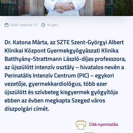
2020. március 27.
10 perc
Dr. Katona Márta, az SZTE Szent-Györgyi Albert
Klinikai Központ Gyermekgyógyászati Klinika
Batthyány-Strattmann László-díjas professzora,
az újszülött intenzív osztály – hivatalos nevén a
Perinatális Intenzív Centrum (PIC) – egykori
vezetője, gyermekkardiológus, több ezer
újszülött és szívbeteg kisgyermek gyógyítója
ebben az évben megkapta Szeged város
díszpolgári címét.
Cikk nyomtatás