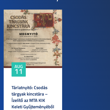
AUG
11
Tárlatnyitó: Csodás
tárgyak kincstára –
Ízelítő az MTA KIK
Keleti Gyűjteményéből