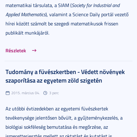
matematikai társulata, a SIAM (
Society for Industrial and
Applied Mathematics
), valamint a Science Daily portál vezető
hírei között számolt be szegedi matematikusok frissen
publikált munkájáról.
Részletek
Tudomány a füvészkertben - Védett növények
szaporítása az egyetem zöld szigetén
2015. március 04.
3 perc
Az utóbbi évtizedekben az egyetemi füvészkertek
tevékenysége jelentősen bővült, a gyűjteménykezelés, a
biológiai sokféleség bemutatása és megőrzése, az
ismeretterjesztés mellett az oktatást és kutatást is