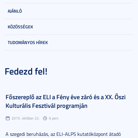
AJÁNLÓ
KÖZÖSSÉGEK
TUDOMÁNYOS HÍREK
Fedezd fel!
Főszereplő az ELI a Fény éve záró és a XX. Őszi
Kulturális Fesztivál programján
2015. október 22.
6 perc
A szegedi beruházás, az ELI-ALPS kutatóközpont átadó