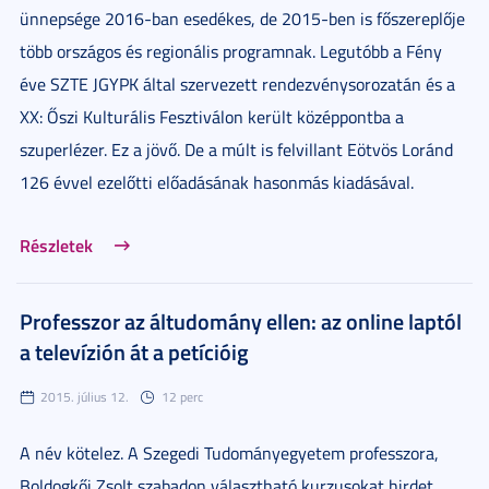
ünnepsége 2016-ban esedékes, de 2015-ben is főszereplője
több országos és regionális programnak. Legutóbb a Fény
éve SZTE JGYPK által szervezett rendezvénysorozatán és a
XX: Őszi Kulturális Fesztiválon került középpontba a
szuperlézer. Ez a jövő. De a múlt is felvillant Eötvös Loránd
126 évvel ezelőtti előadásának hasonmás kiadásával.
Részletek
Professzor az áltudomány ellen: az online laptól
a televízión át a petícióig
2015. július 12.
12 perc
A név kötelez. A Szegedi Tudományegyetem professzora,
Boldogkői Zsolt szabadon választható kurzusokat hirdet,