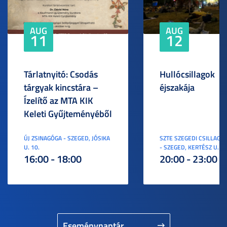
AUG
AUG
11
12
Tárlatnyitó: Csodás
Hullócsillagok
tárgyak kincstára –
éjszakája
Ízelítő az MTA KIK
Keleti Gyűjteményéből
ÚJ ZSINAGÓGA - SZEGED, JÓSIKA
SZTE SZEGEDI CSILLAGV
U. 10.
- SZEGED, KERTÉSZ U. 3.
16:00 - 18:00
20:00 - 23:00
Eseménynaptár