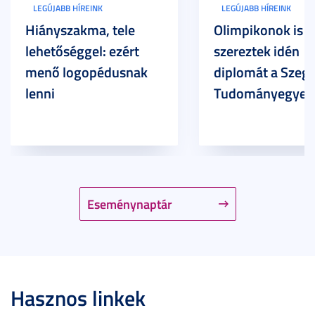
LEGÚJABB HÍREINK
LEGÚJABB HÍREINK
Hiányszakma, tele
Olimpikonok is
lehetőséggel: ezért
szereztek idén
menő logopédusnak
diplomát a Szege
lenni
Tudományegyet
Eseménynaptár
Hasznos linkek