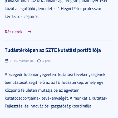
pályázatainak. Az MTA kiválósági programjának nyertesei
közül a legutóbbi „lendületest”, Hegyi Péter professzort
kérdeztük céljairól.
Részletek
Tudástérképen az SZTE kutatási portfóliója
2015. március 04.
4 perc
A Szegedi Tudományegyetem kutatási tevékenységének
bemutatását segíti elő az SZTE Tudástérkép, amely egy
központi felületen mutatja be az egyetem
kutatócsoportjainak tevékenységét. A munkát a Kutatás-
Fejlesztési és Innovációs Igazgatóság koordinálja.