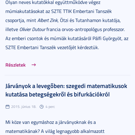
Olyan neves kutatókkal együttműködve végez
múmiakutatásokat az SZTE TTIK Embertani Tanszék
csoportja, mint
Albert Zink
, Ötzi és Tutanhamon kutatója,
illetve
Olivier Dutour
francia orvos-antropológus professzor.
Az emberi csontok és múmiák kutatásáról Pálfi Györgyöt, az
SZTE Embertani Tanszék vezetőjét kérdeztük.
Részletek
Járványok a levegőben: szegedi matematikusok
kutatása betegségekről és bifurkációkról
2015. június 18.
4 perc
Mi köze van egymáshoz a járványoknak és a
matematikának? A világ legnagyobb alkalmazott