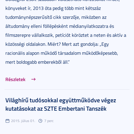
könyveket ír, 2013 óta pedig több mint kétszáz
tudománynépszerűsítő cikk szerzője, miközben az
áltudomány elleni föllépésként médianyilatkozatra és
filmszerepre vállalkozik, petíciót köröztet a neten és aktív a
közösségi oldalakon. Miért? Mert azt gondolja: „Egy
racionális alapon működő társadalom működőképesebb,
mert boldogabb emberekből áll.”
Részletek
Világhírű tudósokkal együttműködve végez
kutatásokat az SZTE Embertani Tanszék
2015. július 01.
7 perc