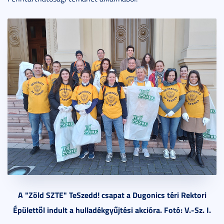
A "Zöld SZTE" TeSzedd! csapat a Dugonics téri Rektori
Épülettől indult a hulladékgyűjtési akcióra. Fotó: V.-Sz. I.