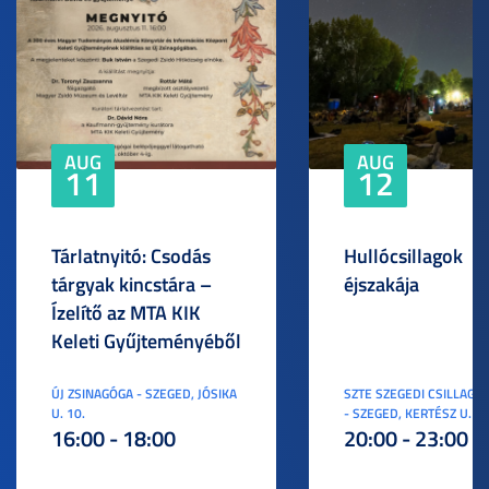
AUG
AUG
11
12
Tárlatnyitó: Csodás
Hullócsillagok
tárgyak kincstára –
éjszakája
Ízelítő az MTA KIK
Keleti Gyűjteményéből
ÚJ ZSINAGÓGA - SZEGED, JÓSIKA
SZTE SZEGEDI CSILLAGV
U. 10.
- SZEGED, KERTÉSZ U. 3.
16:00 - 18:00
20:00 - 23:00