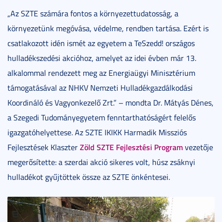
„Az SZTE számára fontos a környezettudatosság, a
környezetünk megóvása, védelme, rendben tartása. Ezért is
csatlakozott idén ismét az egyetem a TeSzedd! országos
hulladékszedési akcióhoz, amelyet az idei évben már 13.
alkalommal rendezett meg az Energiaügyi Minisztérium
támogatásával az NHKV Nemzeti Hulladékgazdálkodási
Koordináló és Vagyonkezelő Zrt.” – mondta Dr. Mátyás Dénes,
a Szegedi Tudományegyetem fenntarthatóságért felelős
igazgatóhelyettese. Az SZTE IKIKK Harmadik Missziós
Zöld SZTE Fejlesztési Program
Fejlesztések Klaszter
vezetője
megerősítette: a szerdai akció sikeres volt, húsz zsáknyi
hulladékot gyűjtöttek össze az SZTE önkéntesei.