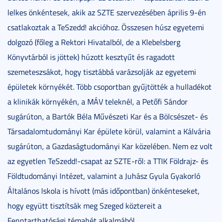
lelkes önkéntesek, akik az SZTE szervezésében április 9-én
csatlakoztak a TeSzedd! akcióhoz. Összesen húsz egyetemi
dolgozó (főleg a Rektori Hivatalból, de a Klebelsberg
Könyvtárból is jöttek) húzott kesztyűt és ragadott
szemeteszsákot, hogy tisztábbá varázsolják az egyetemi
épületek környékét. Több csoportban gyűjtötték a hulladékot
a klinikák környékén, a MÁV teleknél, a Petőfi Sándor
sugárúton, a Bartók Béla Művészeti Kar és a Bölcsészet- és
Társadalomtudományi Kar épülete körül, valamint a Kálvária
sugárúton, a Gazdaságtudományi Kar közelében. Nem ez volt
az egyetlen TeSzedd!-csapat az SZTE-ről: a TTIK Földrajz- és
Földtudományi Intézet, valamint a Juhász Gyula Gyakorló
Általános Iskola is hívott (más időpontban) önkénteseket,
hogy együtt tisztítsák meg Szeged köztereit a
Fenntarthatósági témahét alkalmából.