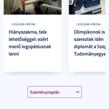
LEGÚJABB HÍREINK
LEGÚJABB HÍREINK
Hiányszakma, tele
Olimpikonok is
lehetőséggel: ezért
szereztek idén
menő logopédusnak
diplomát a Szege
lenni
Tudományegyet
Eseménynaptár