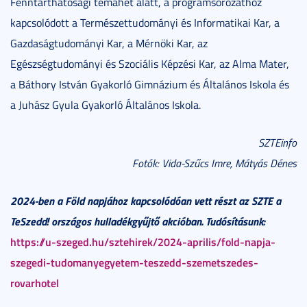
Fenntarthatósági témahét alatt, a programsorozathoz
kapcsolódott a Természettudományi és Informatikai Kar, a
Gazdaságtudományi Kar, a Mérnöki Kar, az
Egészségtudományi és Szociális Képzési Kar, az Alma Mater,
a Báthory István Gyakorló Gimnázium és Általános Iskola és
a Juhász Gyula Gyakorló Általános Iskola.
SZTEinfo
Fotók: Vida-Szűcs Imre, Mátyás Dénes
2024-ben a Föld napjához kapcsolódóan vett részt az SZTE a
TeSzedd! országos hulladékgyűjtő akcióban. Tudósításunk:
https://u-szeged.hu/sztehirek/2024-aprilis/fold-napja-
szegedi-tudomanyegyetem-teszedd-szemetszedes-
rovarhotel