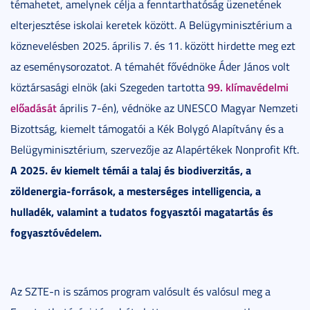
témahetet, amelynek célja a fenntarthatóság üzenetének
elterjesztése iskolai keretek között. A Belügyminisztérium a
köznevelésben 2025. április 7. és 11. között hirdette meg ezt
az eseménysorozatot. A témahét fővédnöke Áder János volt
99. klímavédelmi
köztársasági elnök (aki Szegeden tartotta
előadását
április 7-én), védnöke az UNESCO Magyar Nemzeti
Bizottság, kiemelt támogatói a Kék Bolygó Alapítvány és a
Belügyminisztérium, szervezője az Alapértékek Nonprofit Kft.
A 2025. év kiemelt témái a talaj és biodiverzitás, a
zöldenergia-források, a mesterséges intelligencia, a
hulladék, valamint a tudatos fogyasztói magatartás és
fogyasztóvédelem.
Az SZTE-n is számos program valósult és valósul meg a