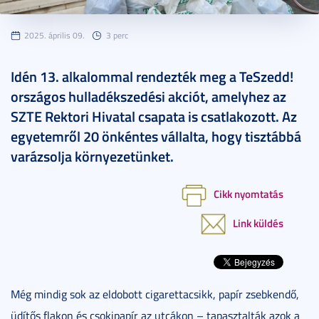
2025. április 09.
3 perc
Idén 13. alkalommal rendezték meg a TeSzedd!
országos hulladékszedési akciót, amelyhez az
SZTE Rektori Hivatal csapata is csatlakozott. Az
egyetemről 20 önkéntes vállalta, hogy tisztábbá
varázsolja környezetünket.
Cikk nyomtatás
Link küldés
Még mindig sok az eldobott cigarettacsikk, papír zsebkendő,
üdítős flakon és csokipapír az utcákon – tapasztalták azok a