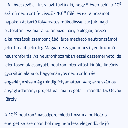
8
- A következő ciklusra azt tűztük ki, hogy 5 éven belül a 10
10
számú neutront felvisszük 10
fölé, és ezt a hozamot
napokon át tartó folyamatos működéssel tudjuk majd
biztosítani. Ez már a különböző ipari, biológiai, orvosi
alkalmazások szempontjából értelmezhető neutronszámot
jelent majd. Jelenleg Magyarországon nincs ilyen hozamú
neutronforrás. Az neutronhozamban ezzel összemérhető, de
jelentősen alacsonyabb neutron intenzitást kínáló, lineáris
gyorsítón alapuló, hagyományos neutronforrás
engedélyezése még mindig folyamatban van; erre számos
anyagtudományi projekt vár már régóta – mondta Dr. Osvay
Károly.
10
A 10
neutron/másodperc fölötti hozam a nukleáris
energetika szempontból még nem lesz elegendő, de jó