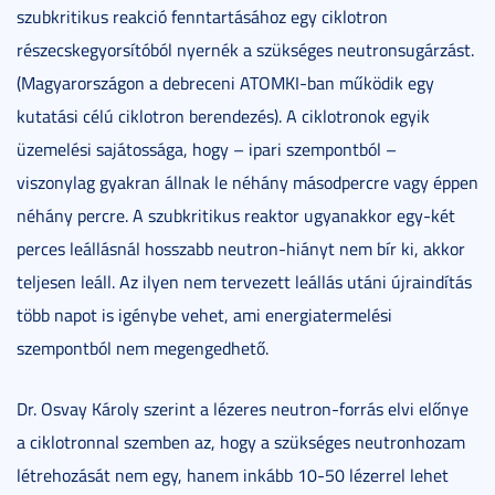
szubkritikus reakció fenntartásához egy ciklotron
részecskegyorsítóból nyernék a szükséges neutronsugárzást.
(Magyarországon a debreceni ATOMKI-ban működik egy
kutatási célú ciklotron berendezés). A ciklotronok egyik
üzemelési sajátossága, hogy – ipari szempontból –
viszonylag gyakran állnak le néhány másodpercre vagy éppen
néhány percre. A szubkritikus reaktor ugyanakkor egy-két
perces leállásnál hosszabb neutron-hiányt nem bír ki, akkor
teljesen leáll. Az ilyen nem tervezett leállás utáni újraindítás
több napot is igénybe vehet, ami energiatermelési
szempontból nem megengedhető.
Dr. Osvay Károly szerint a lézeres neutron-forrás elvi előnye
a ciklotronnal szemben az, hogy a szükséges neutronhozam
létrehozását nem egy, hanem inkább 10-50 lézerrel lehet