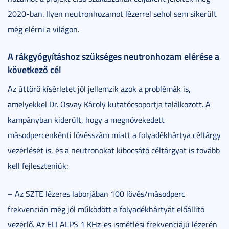
2020-ban. Ilyen neutronhozamot lézerrel sehol sem sikerült
még elérni a világon.
A rákgyógyításhoz szükséges neutronhozam elérése a
következő cél
Az úttörő kísérletet jól jellemzik azok a problémák is,
amelyekkel Dr. Osvay Károly kutatócsoportja találkozott. A
kampányban kiderült, hogy a megnövekedett
másodpercenkénti lövésszám miatt a folyadékhártya céltárgy
vezérlését is, és a neutronokat kibocsátó céltárgyat is tovább
kell fejleszteniük:
– Az SZTE lézeres laborjában 100 lövés/másodperc
frekvencián még jól működött a folyadékhártyát előállító
vezérlő. Az ELI ALPS 1 KHz-es ismétlési frekvenciájú lézerén