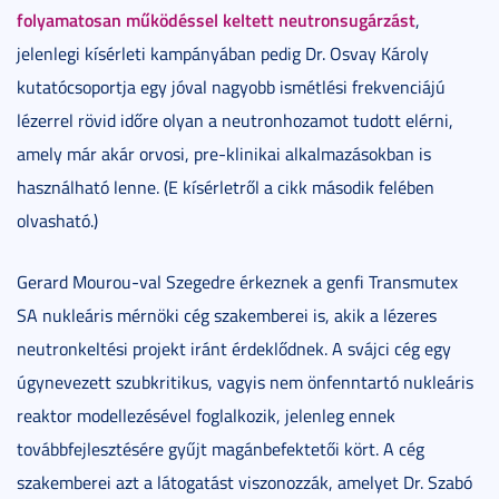
folyamatosan működéssel keltett neutronsugárzást
,
jelenlegi kísérleti kampányában pedig Dr. Osvay Károly
kutatócsoportja egy jóval nagyobb ismétlési frekvenciájú
lézerrel rövid időre olyan a neutronhozamot tudott elérni,
amely már akár orvosi, pre-klinikai alkalmazásokban is
használható lenne. (E kísérletről a cikk második felében
olvasható.)
Gerard Mourou-val Szegedre érkeznek a genfi Transmutex
SA nukleáris mérnöki cég szakemberei is, akik a lézeres
neutronkeltési projekt iránt érdeklődnek. A svájci cég egy
úgynevezett szubkritikus, vagyis nem önfenntartó nukleáris
reaktor modellezésével foglalkozik, jelenleg ennek
továbbfejlesztésére gyűjt magánbefektetői kört. A cég
szakemberei azt a látogatást viszonozzák, amelyet Dr. Szabó