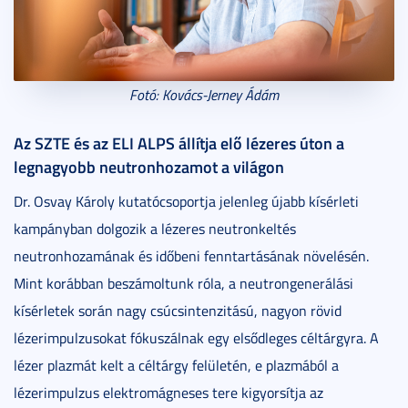
Fotó: Kovács-Jerney Ádám
Az SZTE és az ELI ALPS állítja elő lézeres úton a
legnagyobb neutronhozamot a világon
Dr. Osvay Károly kutatócsoportja jelenleg újabb kísérleti
kampányban dolgozik a lézeres neutronkeltés
neutronhozamának és időbeni fenntartásának növelésén.
Mint korábban beszámoltunk róla, a neutrongenerálási
kísérletek során nagy csúcsintenzitású, nagyon rövid
lézerimpulzusokat fókuszálnak egy elsődleges céltárgyra. A
lézer plazmát kelt a céltárgy felületén, e plazmából a
lézerimpulzus elektromágneses tere kigyorsítja az