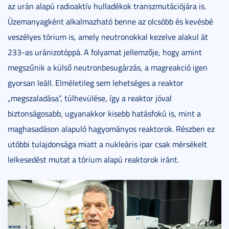
az urán alapú radioaktív hulladékok transzmutációjára is.
Üzemanyagként alkalmazható benne az olcsóbb és kevésbé
veszélyes tórium is, amely neutronokkal kezelve alakul át
233-as uránizotóppá. A folyamat jellemzője, hogy amint
megszűnik a külső neutronbesugárzás, a magreakció igen
gyorsan leáll. Elméletileg sem lehetséges a reaktor
„megszaladása”, túlhevülése, így a reaktor jóval
biztonságosabb, ugyanakkor kisebb hatásfokú is, mint a
maghasadáson alapuló hagyományos reaktorok. Részben ez
utóbbi tulajdonsága miatt a nukleáris ipar csak mérsékelt
lelkesedést mutat a tórium alapú reaktorok iránt.