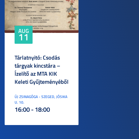
AUG
11
Tárlatnyitó: Csodás
tárgyak kincstára –
Ízelítő az MTA KIK
Keleti Gyűjteményéből
ÚJ ZSINAGÓGA - SZEGED, JÓSIKA
U. 10.
16:00 - 18:00