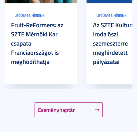
LEGÚJABB HÍREINK
LEGÚJABB HÍREINK
Fruit-ReFormers: az
Az SZTE Kulturál
SZTE Mérnöki Kar
Iroda őszi
csapata
szemeszterre
Franciaországot is
meghirdetett
meghódíthatja
pályázatai
Eseménynaptár