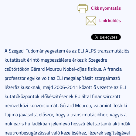
Cikk nyomtatás
Link küldés
A Szegedi Tudományegyetem és az ELI ALPS transzmutációs
kutatásait érintő megbeszélésre érkezik Szegedre
csütörtökön Gérard Mourou Nobel-díjas fizikus. A francia
professzor egyike volt az ELI megalapítását szorgalmazó
lézerfizikusoknak, majd 2006-2011 között ő vezette az ELI
kutatóközpontok előkészítésének EU által finanszírozott
nemzetközi konzorciumát. Gérard Mourou, valamint Toshiki
Tajima javasolta először, hogy a transzmutációhoz, vagyis a
nukleáris hulladékban jelenlevő hosszú élettartamú aktindák
neutronbesugárzással való kezeléséhez, lézerek segítségével