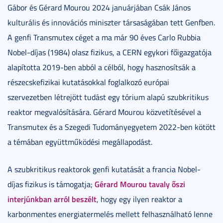
Gábor és Gérard Mourou 2024 januárjában Csák János
kulturális és innovációs miniszter társaságában tett Genfben.
A genfi Transmutex céget a ma már 90 éves Carlo Rubbia
Nobel-díjas (1984) olasz fizikus, a CERN egykori főigazgatója
alapította 2019-ben abból a célból, hogy hasznosítsák a
részecskefizikai kutatásokkal foglalkozó európai
szervezetben létrejött tudást egy tórium alapú szubkritikus
reaktor megvalósítására. Gérard Mourou közvetítésével a
Transmutex és a Szegedi Tudományegyetem 2022-ben kötött
a témában együttműködési megállapodást.
A szubkritikus reaktorok genfi kutatását a francia Nobel-
Gérard Mourou tavaly őszi
díjas fizikus is támogatja;
interjúnkban arról beszélt
, hogy egy ilyen reaktor a
karbonmentes energiatermelés mellett felhasználható lenne