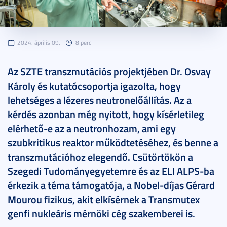
2024. április 09.
8 perc
Az SZTE transzmutációs projektjében Dr. Osvay
Károly és kutatócsoportja igazolta, hogy
lehetséges a lézeres neutronelőállítás. Az a
kérdés azonban még nyitott, hogy kísérletileg
elérhető-e az a neutronhozam, ami egy
szubkritikus reaktor működtetéséhez, és benne a
transzmutációhoz elegendő. Csütörtökön a
Szegedi Tudományegyetemre és az ELI ALPS-ba
érkezik a téma támogatója, a Nobel-díjas Gérard
Mourou fizikus, akit elkísérnek a Transmutex
genfi nukleáris mérnöki cég szakemberei is.