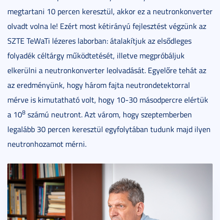
megtartani 10 percen keresztül, akkor ez a neutronkonverter
olvadt volna le! Ezért most kétirányú fejlesztést végzünk az
SZTE TeWaTi lézeres laborban: átalakítjuk az elsődleges
folyadék céltárgy működtetését, illetve megpróbáljuk
elkerülni a neutronkonverter leolvadását. Egyelőre tehát az
az eredményünk, hogy három fajta neutrondetektorral
mérve is kimutatható volt, hogy 10-30 másodpercre elértük
8
a 10
számú neutront. Azt várom, hogy szeptemberben
legalább 30 percen keresztül egyfolytában tudunk majd ilyen
neutronhozamot mérni.