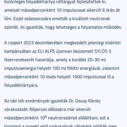
különleges folyadékhártya céltárgyat fejlesztettek ki,
amelyet másodpercenként 10 impulzussal sikerült 6 órán át
lőni. Ezzel százszorosára emelték a kiváltott neutronok
számát, és igazolták, hogy lehetséges a folyamatos működés.
A csoport 2023 decemberében megkezdett jelenlegi kísérleti
kampányában az ELI ALPS újonnan beüzemelt SYLOS 3
lézerrendszerét használja, amely a korábbi 20-30 mJ
impulzusenergia helyett 100 mJ fölötti energiával, valamint
másodpercenként 10 lövés helyett 1000 impulzussal lő a
folyadékhártyára.
Az idei téli eredmények igazolták Dr. Osvay Károly
várakozását: félperces időszakra már sikerült
8
másodpercenként 10
neutronszámot előállítani; ezt a
hozamot a projekt első szakaszának céljaként jelölték meg