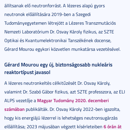
állítsanak elő neutronforrást. A lézeres alapú gyors
neutronok előállítására 2019-ben a Szegedi
Tudományegyetemen létrejött a Lézeres Transzmutációs
Nemzeti Laboratórium Dr. Osvay Károly fizikus, az SZTE
Optikai és Kvantumelektronikai Tanszékének docense,
Gérard Mourou egykori közvetlen munkatársa vezetésével.
Gérard Mourou egy új, biztonságosabb nukleáris
reaktortípust javasol
A lézeres neutronkeltés célkitűzését Dr. Osvay Károly,
valamint Dr. Szabó Gábor fizikus, azt SZTE professzora, az ELI
Magyar Tudomány 2020. decemberi
ALPS vezetője a
számában
publikálták. Dr. Osvay Károly 2022-ben igazolta,
hogy kis energiájú lézerrel is lehetséges neutronsugárzás
6 órán át
előállítása; 2023 májusában végzett kísérleteiben