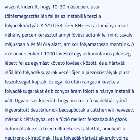
viszont kiderült, hogy 10-30 másodperc után
töltésmegosztás lép fel és ez instabillá teszi a
folyadékhártyát. A SYLOS3 lézer KHz-es tartománya miatt
néhány percen keresztül annyi lövést adtunk le, mint tavaly
májusban 4 és fél óra alatt, amikor folyamatosan mentünk. A
másodpercenként 1000 lövéstől egy akkumulációs jelenség
lépett fel az egymást követő lövések között, és a hártyát
előállító folyadéksugarak vezérlőjén a piezokristályok plusz
feszültséget kaptak. Ez egy idő után rángatni kezdte a
folyadéksugarakat és bizonyos áram fölött a hártya instabillá
vált. Ugyancsak kiderült, hogy amikor a folyadékhártyából
kigyorsított deutériumok becsapódtak a catchernek nevezett
második céltárgyba, ott a fúzió mellett felszabaduló gázok
deformálták ezt a tizedmilliméteres tablettát, amelyből a
neutronok kirepülnek. Ha a folyadékhártyát sikerült volna