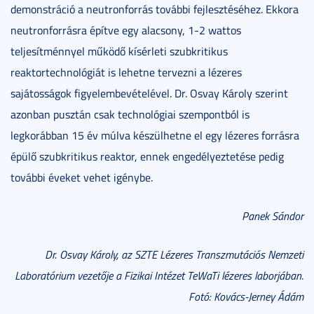
demonstráció a neutronforrás további fejlesztéséhez. Ekkora
neutronforrásra építve egy alacsony, 1-2 wattos
teljesítménnyel működő kísérleti szubkritikus
reaktortechnológiát is lehetne tervezni a lézeres
sajátosságok figyelembevételével. Dr. Osvay Károly szerint
azonban pusztán csak technológiai szempontból is
legkorábban 15 év múlva készülhetne el egy lézeres forrásra
épülő szubkritikus reaktor, ennek engedélyeztetése pedig
további éveket vehet igénybe.
Panek Sándor
Dr. Osvay Károly, az SZTE Lézeres Transzmutációs Nemzeti
Laboratórium vezetője a Fizikai Intézet TeWaTi lézeres laborjában
.
Fotó: Kovács-Jerney Ádám