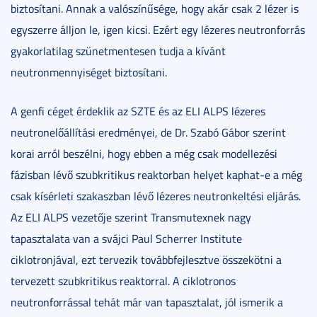
biztosítani. Annak a valószínűsége, hogy akár csak 2 lézer is
egyszerre álljon le, igen kicsi. Ezért egy lézeres neutronforrás
gyakorlatilag szünetmentesen tudja a kívánt
neutronmennyiséget biztosítani.
A genfi céget érdeklik az SZTE és az ELI ALPS lézeres
neutronelőállítási eredményei, de Dr. Szabó Gábor szerint
korai arról beszélni, hogy ebben a még csak modellezési
fázisban lévő szubkritikus reaktorban helyet kaphat-e a még
csak kísérleti szakaszban lévő lézeres neutronkeltési eljárás.
Az ELI ALPS vezetője szerint Transmutexnek nagy
tapasztalata van a svájci Paul Scherrer Institute
ciklotronjával, ezt tervezik továbbfejlesztve összekötni a
tervezett szubkritikus reaktorral. A ciklotronos
neutronforrással tehát már van tapasztalat, jól ismerik a