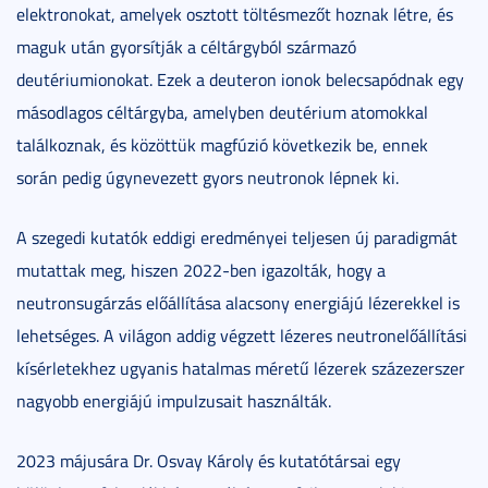
elektronokat, amelyek osztott töltésmezőt hoznak létre, és
maguk után gyorsítják a céltárgyból származó
deutériumionokat. Ezek a deuteron ionok belecsapódnak egy
másodlagos céltárgyba, amelyben deutérium atomokkal
találkoznak, és közöttük magfúzió következik be, ennek
során pedig úgynevezett gyors neutronok lépnek ki.
A szegedi kutatók eddigi eredményei teljesen új paradigmát
mutattak meg, hiszen 2022-ben igazolták, hogy a
neutronsugárzás előállítása alacsony energiájú lézerekkel is
lehetséges. A világon addig végzett lézeres neutronelőállítási
kísérletekhez ugyanis hatalmas méretű lézerek százezerszer
nagyobb energiájú impulzusait használták.
2023 májusára Dr. Osvay Károly és kutatótársai egy