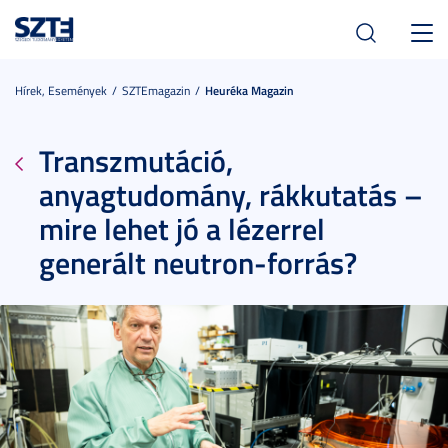
Toggl
navig
Hírek, Események
SZTEmagazin
Heuréka Magazin
Transzmutáció,
anyagtudomány, rákkutatás –
mire lehet jó a lézerrel
generált neutron-forrás?