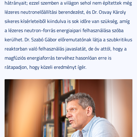
hátrányait; ezzel szemben a világon sehol nem építettek még
lézeres neutronelőállítási berendezést, és Dr. Osvay Károly
sikeres kísérleteiből kiindulva is sok időre van szükség, amíg
a lézeres neutron-forrás energiaipari felhasználása szóba
kerülhet. Dr. Szabó Gábor előremutatónak látja a szubkritikus
reaktorban való felhasználás javaslatát, de óv attól, hogy a
magfúziós energiaforrás tervéhez hasonlóan erre is
rátapadjon, hogy közeli eredményt ígér.