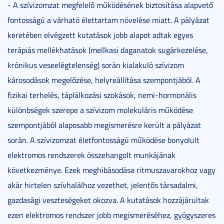
- A szívizomzat megfelelő működésének biztosítása alapvető
fontosságú a várható élettartam növelése miatt. A pályázat
keretében elvégzett kutatások jobb alapot adtak egyes
terápiás mellékhatások (mellkasi daganatok sugárkezelése,
krónikus veseelégtelenség) során kialakuló szívizom
károsodások megelőzése, helyreállítása szempontjából. A
fizikai terhelés, táplálkozási szokások, nemi-hormonális
különbségek szerepe a szívizom molekuláris működése
szempontjából alaposabb megismerésre került a pályázat
során. A szívizomzat életfontosságú működése bonyolult
elektromos rendszerek összehangolt munkájának
következménye. Ezek meghibásodása ritmuszavarokhoz vagy
akár hirtelen szívhalálhoz vezethet, jelentős társadalmi,
gazdasági veszteségeket okozva. A kutatások hozzájárultak
ezen elektromos rendszer jobb megismeréséhez, gyógyszeres