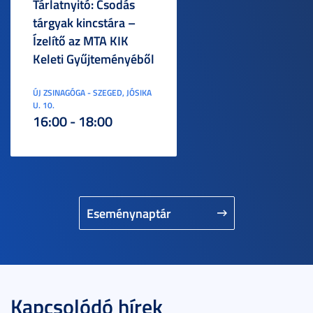
Tárlatnyitó: Csodás
tárgyak kincstára –
Ízelítő az MTA KIK
Keleti Gyűjteményéből
ÚJ ZSINAGÓGA - SZEGED, JÓSIKA
U. 10.
16:00 - 18:00
Eseménynaptár
Kapcsolódó hírek