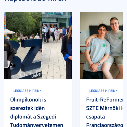
LEGÚJABB HÍREINK
LEGÚJABB HÍREINK
Olimpikonok is
Fruit-ReFormers:
szereztek idén
SZTE Mérnöki Ka
diplomát a Szegedi
csapata
Tudományegyetemen
Franciaországot 