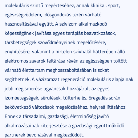
molekuláris szintű megértéséhez, annak klinikai, sport,
egészségvédelem, idősgondozás terén várható
hasznosításával együtt. A szívizom alkalmazkodó
képességének javítása egyes terápiás beavatkozások,
társbetegségek szövődményeinek megelőzésére,
enyhítésére, valamint a hirtelen szívhalál hátterében álló
elektromos zavarok feltárása révén az egészségben töltött
várható élettartam meghosszabbításában is sokat
segíthetnek. A vázizomzat regeneráció molekuláris alapjainak
jobb megismerése ugyancsak hozzájárult az egyes
izombetegségek, sérülések, túlterhelés, öregedés során
bekövetkező változások megelőzéséhez, helyreállításához.
Ennek a társadalmi, gazdasági, életminőség javító
alkalmazásainak kiterjesztése a gazdasági együttműködő
partnerek bevonásával megkezdődött.