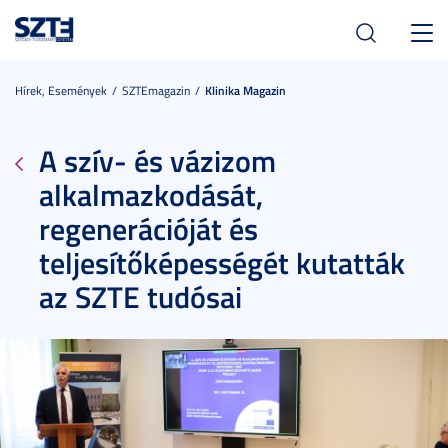
Toggl
navig
Hírek, Események
SZTEmagazin
Klinika Magazin
A szív- és vázizom
alkalmazkodását,
regenerációját és
teljesítőképességét kutatták
az SZTE tudósai