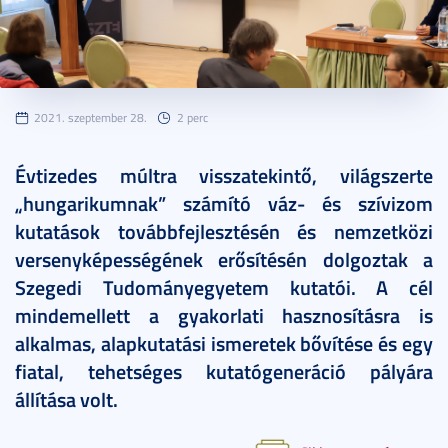
2021. szeptember 28.
2 perc
Évtizedes múltra visszatekintő, világszerte
„hungarikumnak” számító váz- és szívizom
kutatások továbbfejlesztésén és nemzetközi
versenyképességének erősítésén dolgoztak a
Szegedi Tudományegyetem kutatói. A cél
mindemellett a gyakorlati hasznosításra is
alkalmas, alapkutatási ismeretek bővítése és egy
fiatal, tehetséges kutatógeneráció pályára
állítása volt.