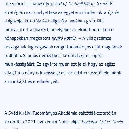
hozzájárult – hangsúlyozta
Prof. Dr. Széll Márta
. Az SZTE
stratégiai rektorhelyettese az egyetem minden oktatója és
dolgozója, kutatója és hallgatója nevében gratulált
mindazokért a díjakért, amelyeket az elmúlt hetekben és
hónapokban megkapott
Karikó Katalin
. – A világ számos
országának legmagasabb rangú tudományos díját magáénak
tudhatja. Számos nemzetközi kitüntetést is kapott
munkásságáért. Ez egyértelműen azt jelzi, hogy az egész
világ tudományos közössége és társadalmi vezetői elismerik
a munkáját és eredményeit.
A Svéd Királyi Tudományos Akadémia sajtótájékoztatóján
kiderült: a 2021. évi kémiai Nobel-díjat
Benjamin List
és
David