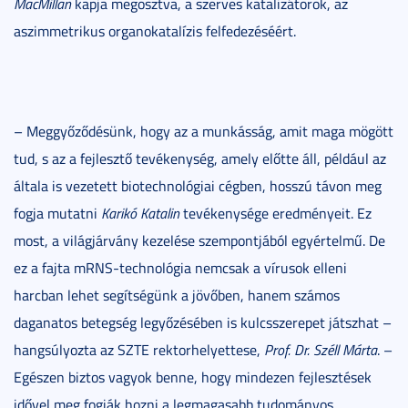
MacMillan
kapja megosztva, a szerves katalizátorok, az
aszimmetrikus organokatalízis felfedezéséért.
– Meggyőződésünk, hogy az a munkásság, amit maga mögött
tud, s az a fejlesztő tevékenység, amely előtte áll, például az
általa is vezetett biotechnológiai cégben, hosszú távon meg
fogja mutatni
Karikó Katalin
tevékenysége eredményeit. Ez
most, a világjárvány kezelése szempontjából egyértelmű. De
ez a fajta mRNS-technológia nemcsak a vírusok elleni
harcban lehet segítségünk a jövőben, hanem számos
daganatos betegség legyőzésében is kulcsszerepet játszhat –
hangsúlyozta az SZTE rektorhelyettese,
Prof. Dr. Széll Márta
. –
Egészen biztos vagyok benne, hogy mindezen fejlesztések
idővel meg fogják hozni a legmagasabb tudományos