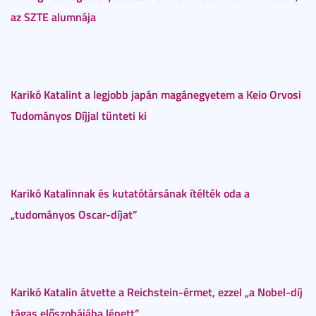
az SZTE alumnája
Karikó Katalint a legjobb japán magánegyetem a Keio Orvosi
Tudományos Díjjal tünteti ki
Karikó Katalinnak és kutatótársának ítélték oda a
„tudományos Oscar-díjat”
Karikó Katalin átvette a Reichstein-érmet, ezzel „a Nobel-díj
tágas előszobájába lépett”