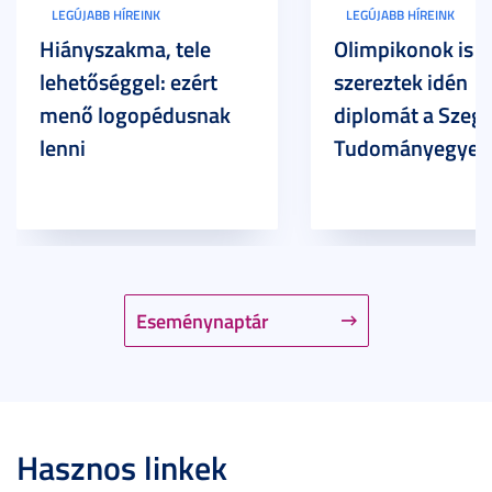
LEGÚJABB HÍREINK
LEGÚJABB HÍREINK
Hiányszakma, tele
Olimpikonok is
lehetőséggel: ezért
szereztek idén
menő logopédusnak
diplomát a Szege
lenni
Tudományegyet
Eseménynaptár
Hasznos linkek