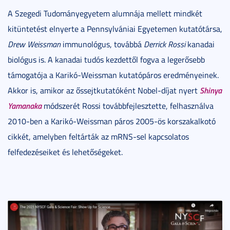
A Szegedi Tudományegyetem alumnája mellett mindkét
kitüntetést elnyerte a Pennsylvániai Egyetemen kutatótársa,
Drew Weissman
immunológus, továbbá
Derrick Rossi
kanadai
biológus is. A kanadai tudós kezdettől fogva a legerősebb
támogatója a Karikó-Weissman kutatópáros eredményeinek.
Shinya
Akkor is, amikor az őssejtkutatóként Nobel-díjat nyert
Yamanaka
módszerét Rossi továbbfejlesztette, felhasználva
2010-ben a Karikó-Weissman páros 2005-ös korszakalkotó
cikkét, amelyben feltárták az mRNS-sel kapcsolatos
felfedezéseiket és lehetőségeket.