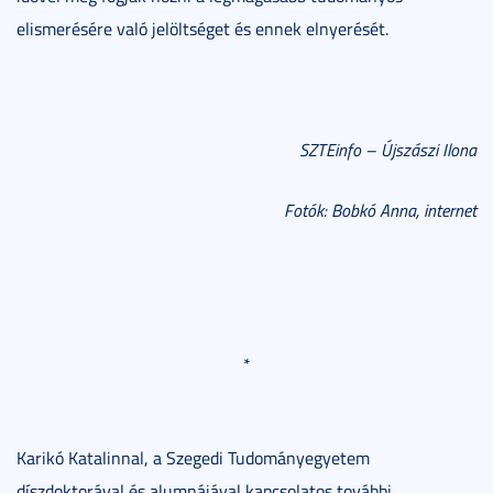
elismerésére való jelöltséget és ennek elnyerését.
SZTEinfo – Újszászi Ilona
Fotók: Bobkó Anna, internet
*
Karikó Katalinnal, a Szegedi Tudományegyetem
díszdoktorával és alumnájával kapcsolatos további