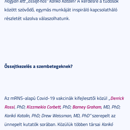
Hogyan lett „őssejt-hős” Karikó Katalin
? A kérdésre a tudósok
között szövődő, egymás munkáját inspiráló kapcsolatháló
részletét vázolva válaszolhatunk.
Őssejtkezelés a szembetegeknek?
Derrick
Az mRNS-alapú Covid-19 vakcinák kifejlesztői közül „
Rossi
Kizzmekia Corbett
Barney Graham
, PhD;
, PhD;
, MD, PhD;
Karikó Katalin, PhD; Drew Weissman, MD, PhD”
szerepelt az
ünnepelt kutatók sorában. Közülük többen társai
Karikó