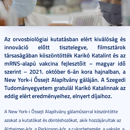
2021. október 06.
4 perc
Az orvosbiológiai kutatásban elért kiválóság és
innováció előtt tisztelegve, filmsztárok
társaságában köszöntötték Karikó Katalint és az
mRNS-alapú vakcina fejlesztőit – magyar idő
szerint – 2021. október 6-án kora hajnalban, a
New York-i Őssejt Alapítvány gáláján. A Szegedi
Tudományegyetem gratulál Karikó Katalinnak az
eddig elért eredményeihez, elnyert díjaihoz.
A New York-i Őssejt Alapítvány gálaműsorral köszöntötte
azokat a kutatókat és döntéshozókat, akik hozzájárultak az
Alzheimer-kór, a Parkinson-kór, a cukorbetegség, a vakság, a