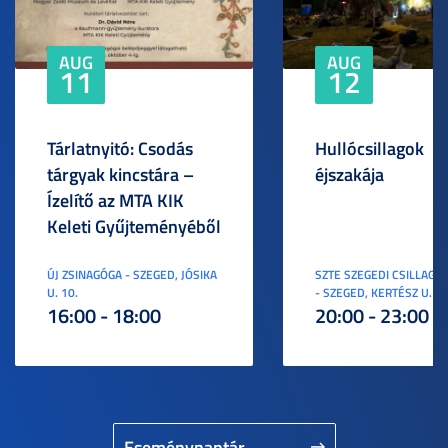
AUG
AUG
11
12
Tárlatnyitó: Csodás
Hullócsillagok
tárgyak kincstára –
éjszakája
Ízelítő az MTA KIK
Keleti Gyűjteményéből
ÚJ ZSINAGÓGA - SZEGED, JÓSIKA
SZTE SZEGEDI CSILLAGV
U. 10.
- SZEGED, KERTÉSZ U. 3.
16:00 - 18:00
20:00 - 23:00
Eseménynaptár