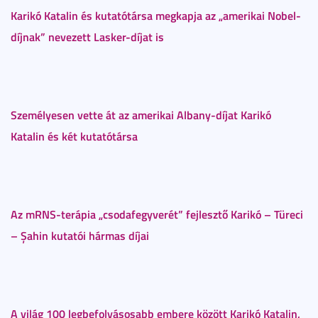
Karikó Katalin és kutatótársa megkapja az „amerikai Nobel-
díjnak” nevezett Lasker-díjat is
S
zemélyesen vette át az amerikai Albany-díjat Karikó
Katalin és két kutatótársa
Az mRNS-terápia „csodafegyverét” fejlesztő Karikó – Türeci
– Şahin kutatói hármas díjai
A világ 100 legbefolyásosabb embere között Karikó Katalin,