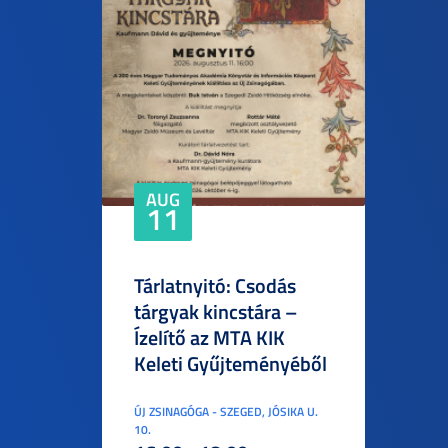
AUG
11
Tárlatnyitó: Csodás
tárgyak kincstára –
Ízelítő az MTA KIK
Keleti Gyűjteményéből
ÚJ ZSINAGÓGA - SZEGED, JÓSIKA U.
10.