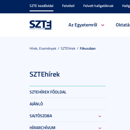
SZTE kezdőoldal
Felvételi
Felvett hallgatóknak
Hall
Az Egyetemről
Oktatá
Hírek, Események
SZTEhírek
Fókuszban
SZTEhírek
SZTEHÍREK FŐOLDAL
AJÁNLÓ
SAJTÓSZOBA
HÍRARCHÍVUM