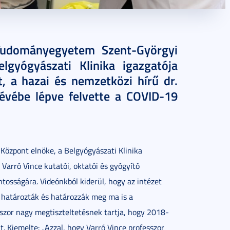
 Tudományegyetem Szent-Györgyi
lgyógyászati Klinika igazgatója
, a hazai és nemzetközi hírű dr.
tévébe lépve felvette a COVID-19
Központ elnöke, a Belgyógyászati Klinika
. Varró Vince kutatói, oktatói és gyógyító
ntosságára. Videónkból kiderül, hogy az intézet
n határozták és határozzák meg ma is a
sszor nagy megtiszteltetésnek tartja, hogy 2018-
t. Kiemelte: „Azzal, hogy Varró Vince professzor