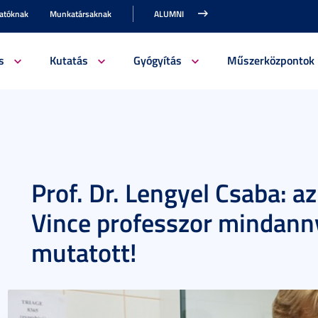
gatóknak
Munkatársaknak
ALUMNI
s
Kutatás
Gyógyítás
Műszerközpontok
Prof. Dr. Lengyel Csaba: az
Vince professzor mindann
mutatott!