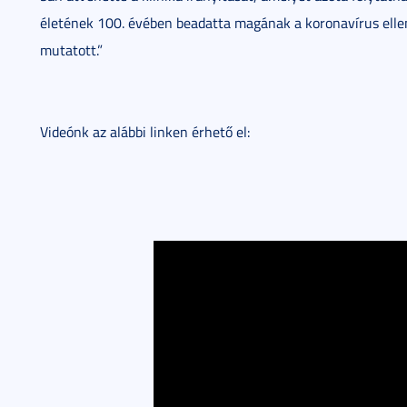
életének 100. évében beadatta magának a koronavírus elle
mutatott.”
Videónk az alábbi linken érhető el: