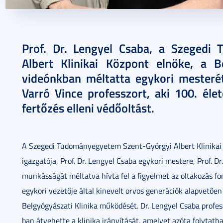
2021. március 25.
1 perc
Prof. Dr. Lengyel Csaba, a Szegedi
Albert Klinikai Központ elnöke, a Be
videónkban méltatta egykori mesterét
Varró Vince professzort, aki 100. éle
fertőzés elleni védőoltást.
A Szegedi Tudományegyetem Szent-Györgyi Albert Klinikai 
igazgatója, Prof. Dr. Lengyel Csaba egykori mestere, Prof. Dr
munkásságát méltatva hívta fel a figyelmet az oltakozás fo
egykori vezetője által kinevelt orvos generációk alapvetőe
Belgyógyászati Klinika működését. Dr. Lengyel Csaba profe
ban átvehette a klinika irányítását, amelyet azóta folytatha