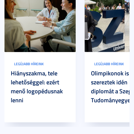
LEGÚJABB HÍREINK
LEGÚJABB HÍREINK
Hiányszakma, tele
Olimpikonok is
lehetőséggel: ezért
szereztek idén
menő logopédusnak
diplomát a Szege
lenni
Tudományegyet