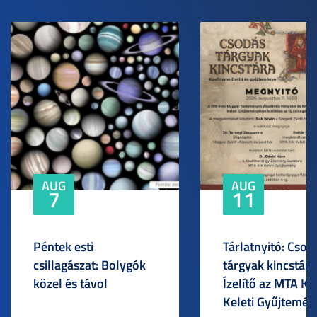
AUG
AUG
7
11
Péntek esti
Tárlatnyitó: Csod
csillagászat: Bolygók
tárgyak kincstára
közel és távol
Ízelítő az MTA KI
Keleti Gyűjtemén