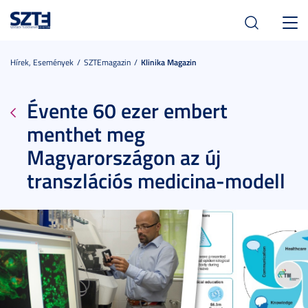
Toggl
navig
Hírek, Események
SZTEmagazin
Klinika Magazin
Évente 60 ezer embert
menthet meg
Magyarországon az új
transzlációs medicina-modell