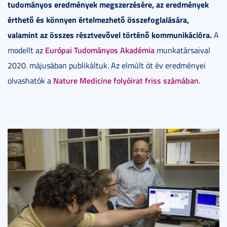
tudományos eredmények megszerzésére, az eredmények
érthető és könnyen értelmezhető összefoglalására,
valamint az összes résztvevővel történő kommunikációra.
A
Európai Tudományos Akadémia
modellt az
munkatársaival
2020. májusában publikáltuk. Az elmúlt öt év eredményei
Nature Medicine folyóirat friss számában
olvashatók a
.