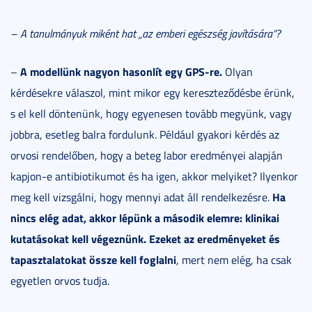
– A tanulmányuk miként hat „az emberi egészség javítására”?
A modellünk nagyon hasonlít egy GPS-re.
–
Olyan
kérdésekre válaszol, mint mikor egy kereszteződésbe érünk,
s el kell döntenünk, hogy egyenesen tovább megyünk, vagy
jobbra, esetleg balra fordulunk. Például gyakori kérdés az
orvosi rendelőben, hogy a beteg labor eredményei alapján
kapjon-e antibiotikumot és ha igen, akkor melyiket? Ilyenkor
Ha
meg kell vizsgálni, hogy mennyi adat áll rendelkezésre.
nincs elég adat, akkor lépünk a második elemre: klinikai
kutatásokat kell végeznünk. Ezeket az eredményeket és
tapasztalatokat össze kell foglalni
, mert nem elég, ha csak
egyetlen orvos tudja.