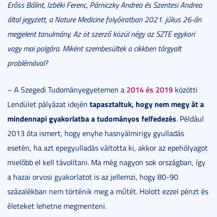
Erőss Bálint, Izbéki Ferenc, Párniczky Andrea és Szentesi Andrea
által jegyzett, a Nature Medicine folyóiratban 2021. július 26-án
megjelent tanulmány. Az öt szerző közül négy az SZTE egykori
vagy mai polgára. Miként szembesültek a cikkben tárgyalt
problémával?
2014 és 2019
– A Szegedi Tudományegyetemen a
közötti
tapasztaltuk, hogy nem megy át a
Lendület pályázat idején
mindennapi gyakorlatba a tudományos felfedezés
. Például
2013 óta ismert, hogy enyhe hasnyálmirigy gyulladás
esetén, ha azt epegyulladás váltotta ki, akkor az epehólyagot
mielőbb el kell távolítani. Ma még nagyon sok országban, így
a hazai orvosi gyakorlatot is az jellemzi, hogy 80-90
százalékban nem történik meg a műtét. Holott ezzel pénzt és
életeket lehetne megmenteni.