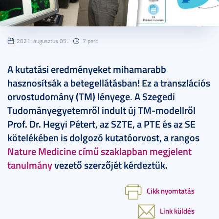
2021. augusztus 05.
7 perc
A kutatási eredményeket mihamarabb
hasznosítsák a betegellátásban! Ez a transzlációs
orvostudomány (TM) lényege. A Szegedi
Tudományegyetemről indult új TM-modellről
Prof. Dr. Hegyi Pétert, az SZTE, a PTE és az SE
kötelékében is dolgozó kutatóorvost, a rangos
Nature Medicine című szaklapban megjelent
tanulmány
vezető szerzőjét kérdeztük.
Cikk nyomtatás
Link küldés