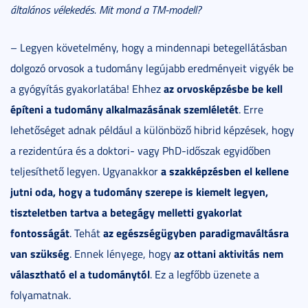
általános vélekedés. Mit mond a TM-modell?
– Legyen követelmény, hogy a mindennapi betegellátásban
dolgozó orvosok a tudomány legújabb eredményeit vigyék be
az orvosképzésbe be kell
a gyógyítás gyakorlatába! Ehhez
építeni a tudomány alkalmazásának szemléletét
. Erre
lehetőséget adnak például a különböző hibrid képzések, hogy
a rezidentúra és a doktori- vagy PhD-időszak egyidőben
a szakképzésben el kellene
teljesíthető legyen. Ugyanakkor
jutni oda, hogy a tudomány szerepe is kiemelt legyen,
tiszteletben tartva a betegágy melletti gyakorlat
fontosságát
az egészségügyben paradigmaváltásra
. Tehát
van szükség
az ottani aktivitás nem
. Ennek lényege, hogy
választható el a tudománytól
. Ez a legfőbb üzenete a
folyamatnak.