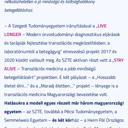
nélkülözhetetlen a jó minőségű és költséghatékony
betegellátáshoz.
LIVE
– A Szegedi Tudományegyetem irányításával a „
LONGER
– Modern orvostudományi diagnosztikus eljárások
és terápiák fejlesztése transzlációs megközelítésben: a
laboratóriumtól a betegágyig” elnevezésű projekt 2017 és
STAY
2020 között valósult meg. Az SZTE aktívan részt vett a „
ALIVE
– Transzlációs medicina a jobb minőségű
betegellátásért” projektben. E két pályázat – a „Hosszabb
életet élni…” és a „Maradj életben…” projekt – lényege is a
transzlációs medicina Magyarországi bevezetése volt.
Hatásukra a modell egyes részeit már három magyarországi
egyetem
– az SZTE, továbbá a Pécsi Tudományegyetem, a
és két kór
Semmelweis Egyetem –
ház – a Heim Pál Országos