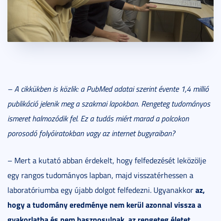
– A cikkükben is közlik: a PubMed adatai szerint évente 1,4 millió
publikáció jelenik meg a szakmai lapokban. Rengeteg tudományos
ismeret halmozódik fel. Ez a tudás miért marad a polcokon
porosodó folyóiratokban vagy az internet bugyraiban?
– Mert a kutató abban érdekelt, hogy felfedezését leközölje
egy rangos tudományos lapban, majd visszatérhessen a
az,
laboratóriumba egy újabb dolgot felfedezni. Ugyanakkor
hogy a tudomány eredménye nem kerül azonnal vissza a
gyakorlatba és nem hasznosulnak, az rengeteg életet