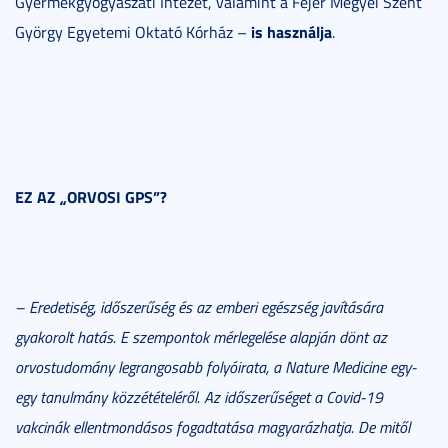
Gyermekgyógyászati Intézet, valamint a Fejér Megyei Szent
is használja
György Egyetemi Oktató Kórház –
.
EZ AZ „ORVOSI GPS”?
– Eredetiség, időszerűség és az emberi egészség javítására
gyakorolt hatás. E szempontok mérlegelése alapján dönt az
orvostudomány legrangosabb folyóirata, a Nature Medicine egy-
egy tanulmány közzétételéről. Az időszerűséget a Covid-19
vakcinák ellentmondásos fogadtatása magyarázhatja. De mitől