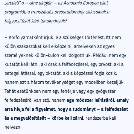
„eredeti” a – címe alapján – az Academia Europea pilot
programját, a transzlációs orvostudomány ciklusainak a
felgyorsítását leíró tanulmányuk?
– Körfolyamatként írjuk le a szükséges történést. Itt nem
külön szakaszokat kell elképzelni, amelyeken az egyes
személyeknek külön-külön kell dolgozniuk. Például nem egy
kutatót kell látni, aki csak a felfedezéssel, egy orvost, aki a
betegellátással, egy oktatót, aki a képzéssel foglalkozik,
hanem ezt a három tevékenységet egy modellben kezeljük.
Tehát esetünkben nem egy fehérje vagy egy gyógyszer
egy módszer leírásáról, amely
felfedezéséről van szó, hanem
arra hívja fel a figyelmet, hogy a tudományt – a felfedezést
és a megvalósítását – körbe kell zárni
, rendszerbe kell
helyezni.