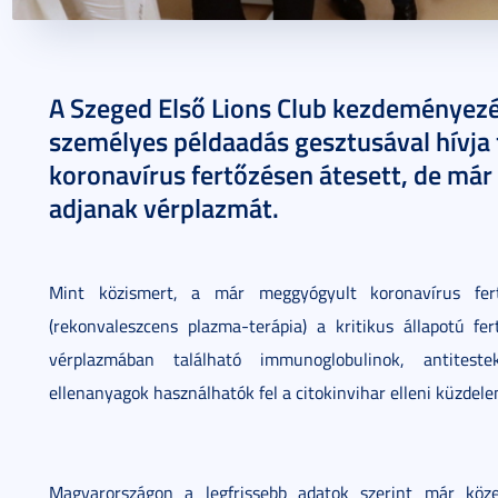
2020. október 27.
2 perc
A Szeged Első Lions Club kezdeményezé
személyes példaadás gesztusával hívja fe
koronavírus fertőzésen átesett, de má
adjanak vérplazmát.
Mint közismert, a már meggyógyult koronavírus fertő
(rekonvaleszcens plazma-terápia) a kritikus állapotú fer
vérplazmában található immunoglobulinok, antiteste
ellenanyagok használhatók fel a citokinvihar elleni küzdele
Magyarországon a legfrissebb adatok szerint már kö