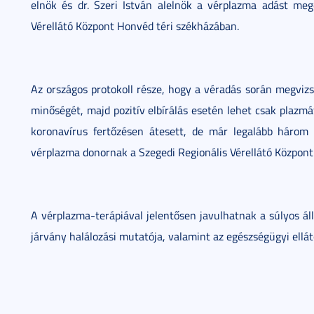
elnök és dr. Szeri István alelnök a vérplazma adást me
Vérellátó Központ Honvéd téri székházában.
Az országos protokoll része, hogy a véradás során megvizsg
minőségét, majd pozitív elbírálás esetén lehet csak plazmá
koronavírus fertőzésen átesett, de már legalább három
vérplazma donornak a Szegedi Regionális Vérellátó Központba
A vérplazma-terápiával jelentősen javulhatnak a súlyos ál
járvány halálozási mutatója, valamint az egészségügyi ellát