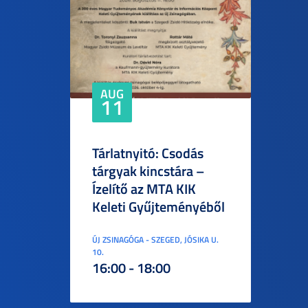
AUG
11
Tárlatnyitó: Csodás
tárgyak kincstára –
Ízelítő az MTA KIK
Keleti Gyűjteményéből
ÚJ ZSINAGÓGA - SZEGED, JÓSIKA U.
10.
16:00 - 18:00