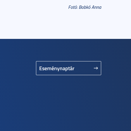
Fotó: Bobkó Anna
Eseménynaptár