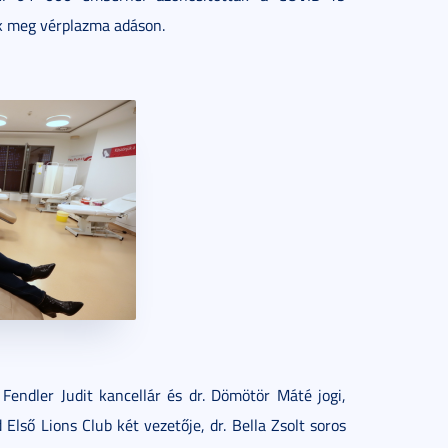
ek meg vérplazma adáson.
endler Judit kancellár és dr. Dömötör Máté jogi,
Első Lions Club két vezetője, dr. Bella Zsolt soros