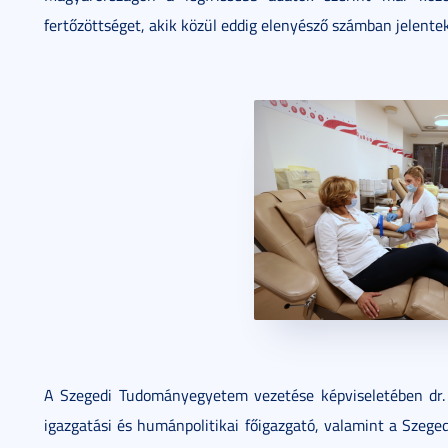
fertőzöttséget, akik közül eddig elenyésző számban jelent
A Szegedi Tudományegyetem vezetése képviseletében dr. F
igazgatási és humánpolitikai főigazgató, valamint a Szeged 