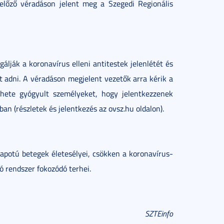
gelőző véradáson jelent meg a Szegedi Regionális
álják a koronavírus elleni antitestek jelenlétét és
t adni. A véradáson megjelent vezetők arra kérik a
 hete gyógyult személyeket, hogy jelentkezzenek
n (részletek és jelentkezés az ovsz.hu oldalon).
lapotú betegek életesélyei, csökken a koronavírus-
ó rendszer fokozódó terhei.
SZTEinfo