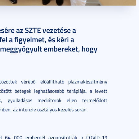
sére az SZTE vezetése a
l a figyelmet, és kéri a
r meggyógyult embereket, hogy
zöttek véréből előállítható plazmakészítmény
tőzött betegek leghatásosabb terápiája, a levett
k, gyulladásos mediátorok ellen termelődött
mben, az intenzív osztályos kezelés során.
zel 64 000 embernél azonosították a COVID-19