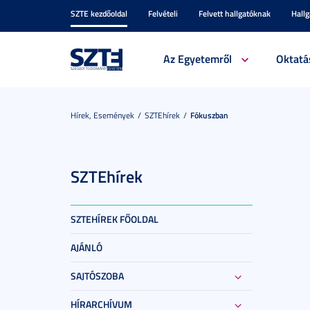
SZTE kezdőoldal
Felvételi
Felvett hallgatóknak
Hall
Az Egyetemről
Oktatá
Hírek, Események
SZTEhírek
Fókuszban
SZTEhírek
SZTEHÍREK FŐOLDAL
AJÁNLÓ
SAJTÓSZOBA
HÍRARCHÍVUM