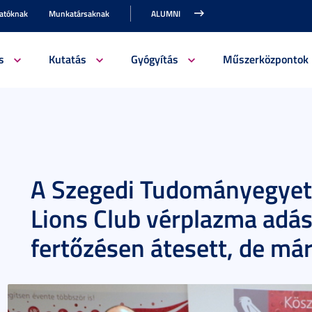
gatóknak
Munkatársaknak
ALUMNI
s
Kutatás
Gyógyítás
Műszerközpontok
A Szegedi Tudományegyet
Lions Club vérplazma adás
fertőzésen átesett, de má