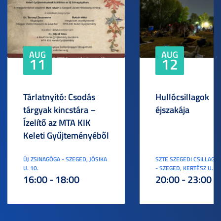
AUG
AUG
11
12
Tárlatnyitó: Csodás
Hullócsillagok
tárgyak kincstára –
éjszakája
Ízelítő az MTA KIK
Keleti Gyűjteményéből
ÚJ ZSINAGÓGA - SZEGED, JÓSIKA
SZTE SZEGEDI CSILLAGV
U. 10.
- SZEGED, KERTÉSZ U. 3.
16:00 - 18:00
20:00 - 23:00