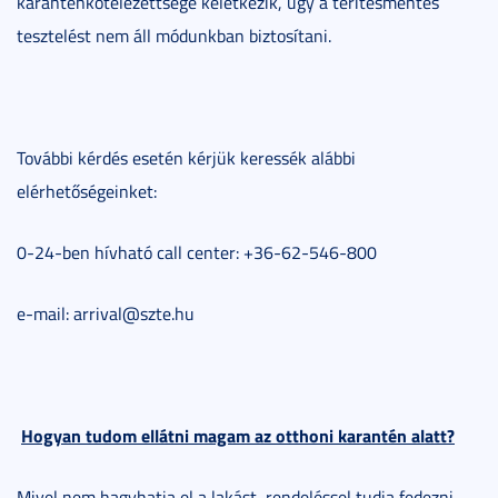
karanténkötelezettsége keletkezik, úgy a térítésmentes
tesztelést nem áll módunkban biztosítani.
További kérdés esetén kérjük keressék alábbi
elérhetőségeinket:
0-24-ben hívható call center: +36-62-546-800
e-mail: arrival@szte.hu
Hogyan tudom ellátni magam az otthoni karantén alatt?
Mivel nem hagyhatja el a lakást, rendeléssel tudja fedezni