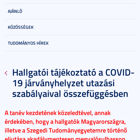
AJÁNLÓ
KÖZÖSSÉGEK
TUDOMÁNYOS HÍREK
Hallgatói tájékoztató a COVID-
19 járványhelyzet utazási
szabályaival összefüggésben
A tanév kezdetének közeledtével, annak
érdekében, hogy a hallgatók Magyarországra,
illetve a Szegedi Tudományegyetemre történő
eljutása akadálymentesen megvalósulhasson,