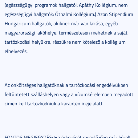
(egészségügyi programok hallgatói: Apáthy Kollégium, nem
egészségügyi hallgatók: Öthalmi Kollégium.) Azon Stipendium
Hungaricum hallgatók, akiknek már van lakása, egyéb
magyarországi lakóhelye, természetesen mehetnek a saját
tartózkodási helyükre, részükre nem kötelező a kollégiumi
elhelyezés.
Az önköltséges hallgatóknak a tartózkodási engedélyükben
feltüntetett szálláshelyen vagy a vízumkérelemben megadott
címen kell tartózkodniuk a karantén ideje alatt.
FONTOS MEGJEGYZÉS: Ha érkezését megelőzően már bérelt