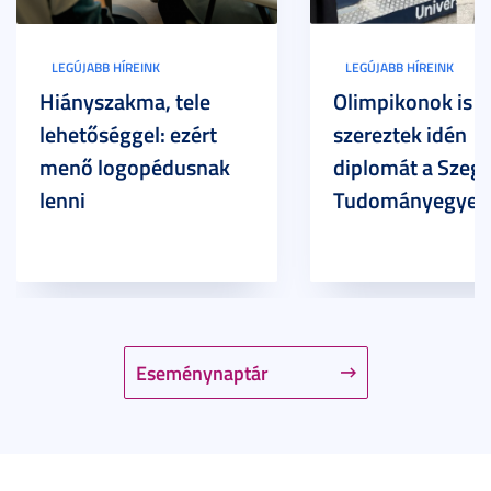
LEGÚJABB HÍREINK
LEGÚJABB HÍREINK
Hiányszakma, tele
Olimpikonok is
lehetőséggel: ezért
szereztek idén
menő logopédusnak
diplomát a Szege
lenni
Tudományegyet
Eseménynaptár