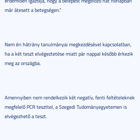
érdemlően igazolja, hogy a belépést megelőző hat hónapban
már átesett a betegségen.”
Nem éri hátrány tanulmányai megkezdésével kapcsolatban,
ha a két teszt elvégeztetése miatt pár nappal később érkezik
meg az országba.
Amennyiben nem rendelkezik két negatív, fenti feltételeknek
megfelelő PCR teszttel, a Szegedi Tudományegyetemen is
elvégezhető a teszt.