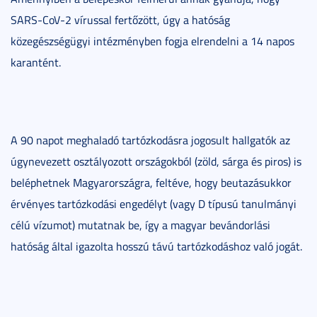
SARS-CoV-2 vírussal fertőzött, úgy a hatóság
közegészségügyi intézményben fogja elrendelni a 14 napos
karantént.
A 90 napot meghaladó tartózkodásra jogosult hallgatók az
úgynevezett osztályozott országokból (zöld, sárga és piros) is
beléphetnek Magyarországra, feltéve, hogy beutazásukkor
érvényes tartózkodási engedélyt (vagy D típusú tanulmányi
célú vízumot) mutatnak be, így a magyar bevándorlási
hatóság által igazolta hosszú távú tartózkodáshoz való jogát.