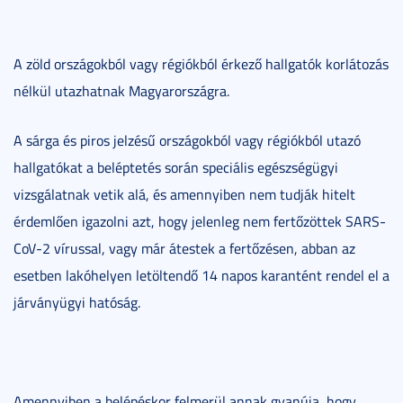
A zöld országokból vagy régiókból érkező hallgatók korlátozás
nélkül utazhatnak Magyarországra.
A sárga és piros jelzésű országokból vagy régiókból utazó
hallgatókat a beléptetés során speciális egészségügyi
vizsgálatnak vetik alá, és amennyiben nem tudják hitelt
érdemlően igazolni azt, hogy jelenleg nem fertőzöttek SARS-
CoV-2 vírussal, vagy már átestek a fertőzésen, abban az
esetben lakóhelyen letöltendő 14 napos karantént rendel el a
járványügyi hatóság.
Amennyiben a belépéskor felmerül annak gyanúja, hogy