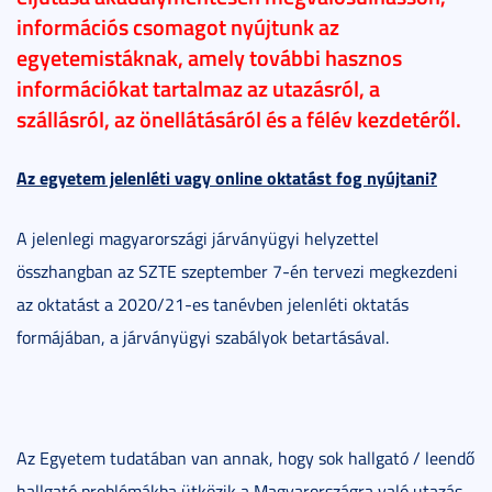
információs csomagot nyújtunk az
egyetemistáknak, amely további hasznos
információkat tartalmaz az utazásról, a
szállásról, az önellátásáról és a félév kezdetéről.
Az egyetem jelenléti vagy online oktatást fog nyújtani?
A jelenlegi magyarországi járványügyi helyzettel
összhangban az SZTE szeptember 7-én tervezi megkezdeni
az oktatást a 2020/21-es tanévben jelenléti oktatás
formájában, a járványügyi szabályok betartásával.
Az Egyetem tudatában van annak, hogy sok hallgató / leendő
hallgató problémákba ütközik a Magyarországra való utazás