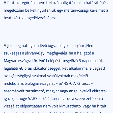
A fenti kategóriába nem tartozó hallgatóknak a határátlépést
megelőzően be kell nyújtaniuk egy méltányossági kérelmet a
beutazásuk engedélyezéséhez.
A jelenleg hatályban lévő jogszabályok alapján: „Nem
szükséges a járványügyi megfigyelés, ha a hallgató a
Magyarországra történő belépést megelőző 5 napon belül,
legalább 48 órás időkülönbséggel, két alkalommal elvégzett,
az egészségügyi szakmai szabályoknak megfelelő,
molekuláris biológiai vizsgálat - SARS-CoV-2 teszt -
eredményét tartalmazó, magyar vagy angol nyelvű okirattal
igazolja, hogy SARS-CoV-2 koronavírus a szervezetében a
vizsgálat időpontjában nem volt kimutatható, vagy ha hitelt