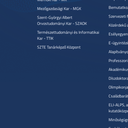
Bemutatko
Mezőgazdasági Kar - MGK
Szervezeti 
Szent-Györgyi Albert
Orvostudományi Kar - SZAOK
Közérdekű 
Természettudományi és Informatikai
Esélyegyen
Kar - TTIK
E-ügyintéz
SZTE Tanárképző Központ
Alapítvány
Professzori
Akadémiku
Díszdoktor
Olimpikonj
Családbará
ELI-ALPS, a
kutatóközp
Minőségüg