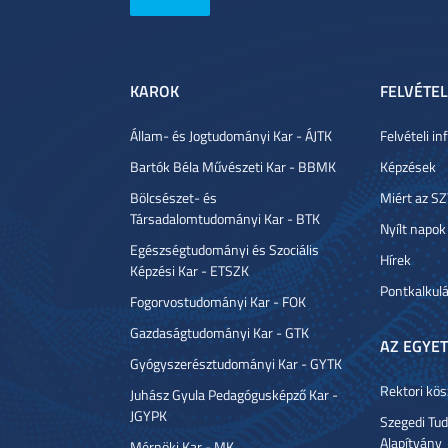
KAROK
FELVÉTEL
Állam- és Jogtudományi Kar - ÁJTK
Felvételi i
Bartók Béla Művészeti Kar - BBMK
Képzések
Bölcsészet- és
Miért az S
Társadalomtudományi Kar - BTK
Nyílt napok
Egészségtudományi és Szociális
Hírek
Képzési Kar - ETSZK
Pontkalkulá
Fogorvostudományi Kar - FOK
Gazdaságtudományi Kar - GTK
AZ EGYE
Gyógyszerésztudományi Kar - GYTK
Rektori kö
Juhász Gyula Pedagógusképző Kar -
JGYPK
Szegedi T
Alapítvány
Mérnöki Kar - MK