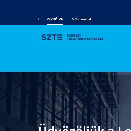
KEZDŐLAP
SZTE Főoldal
Üdvözöljük a Lo