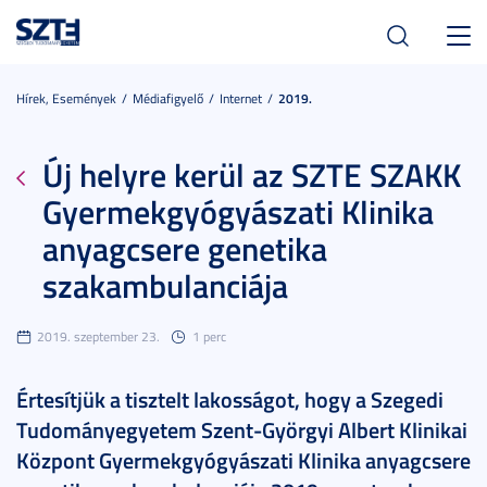
Toggl
navig
Hírek, Események
Médiafigyelő
Internet
2019.
Új helyre kerül az SZTE SZAKK
Gyermekgyógyászati Klinika
anyagcsere genetika
szakambulanciája
2019. szeptember 23.
1 perc
Értesítjük a tisztelt lakosságot, hogy a Szegedi
Tudományegyetem Szent-Györgyi Albert Klinikai
Központ Gyermekgyógyászati Klinika anyagcsere