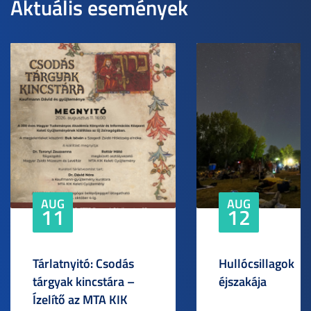
Aktuális események
AUG
AUG
11
12
Tárlatnyitó: Csodás
Hullócsillagok
tárgyak kincstára –
éjszakája
Ízelítő az MTA KIK