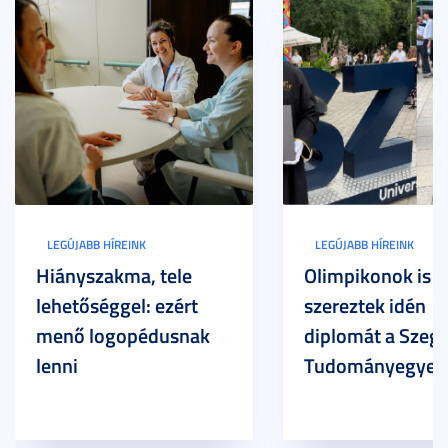
LEGÚJABB HÍREINK
LEGÚJABB HÍREINK
Hiányszakma, tele
Olimpikonok is
lehetőséggel: ezért
szereztek idén
menő logopédusnak
diplomát a Szege
lenni
Tudományegyet