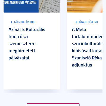
LEGÚJABB HÍREINK
LEGÚJABB HÍREINK
Az SZTE Kulturális
A Meta
Iroda őszi
tartalommoderác
szemeszterre
szociokulturális
meghirdetett
kihívásait kutatja
pályázatai
Szaniszló Réka Br
adjunktus