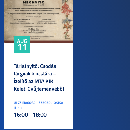
AUG
11
Tárlatnyitó: Csodás
tárgyak kincstára –
Ízelítő az MTA KIK
Keleti Gyűjteményéből
ÚJ ZSINAGÓGA - SZEGED, JÓSIKA
U. 10.
16:00 - 18:00