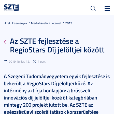
Toggl
navig
Hírek, Események
Médiafigyelő
Internet
2019.
Az SZTE fejlesztése a
RegioStars Díj jelöltjei között
2019. június 12.
1 perc
A Szegedi Tudományegyetem egyik fejlesztése is
bekerült a RegioStars Díj jelöltjei közé. Az
intézmény azt írja honlapján: a brüsszeli
innovációs díj jelöltjei közé öt kategóriában
mintegy 200 projekt jutott be. Az SZTE az
egészségügyi szolgáltatások korszerűsítése