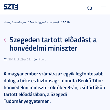
Toggl
navig
Hírek, Események
Médiafigyelő
Internet
2019.
Szegeden tartott előadást a
honvédelmi miniszter
2019. október 03.
1 perc
A magyar ember számára az egyik legfontosabb
dolog a béke és biztonság- mondta Benkő Tibor
honvédelmi miniszter október 3-án, csütörtökön
tartott előadásában, a Szegedi
Tudományegyetemen.