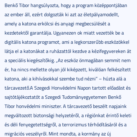
Benkő Tibor hangsúlyozta, hogy a program középpontjában
az ember áll, ezért dolgozták ki azt az életpályamodellt,
amely a katona erkölcsi és anyagi megbecsülését a
kezdetektől garantálja. Ugyanezen ok miatt vezették be a
digitális katona programot, ami a legkorszerűbb eszközökkel
látja el a katonákat a ruházattól kezdve a kézifegyvereken át
a speciális kiegészítőkig. „Az eszköz önmagában semmit nem
ér, ha nincs mellette olyan jól kiképzett, kiválóan felkészített
katona, aki a kihívásokkal szembe tud nézni” – húzta alá a
tárcavezető.A Szegedi Honvédelmi Napon tartott előadást és
sajtótájékoztatót a Szegedi Tudományegyetemen Benkő
Tibor honvédelmi miniszter. A tárcavezető beszélt napjaink
megváltozott biztonsági helyzetéről, a régiónkat érintő keleti
és déli fenyegetettségről, a terrorizmus térhódításáról és a
migrációs veszélyről. Mint mondta, a kormány az új