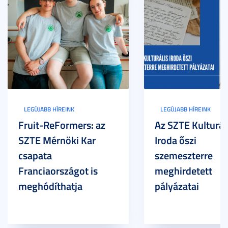
LEGÚJABB HÍREINK
LEGÚJABB HÍREINK
Fruit-ReFormers: az
Az SZTE Kulturál
SZTE Mérnöki Kar
Iroda őszi
csapata
szemeszterre
Franciaországot is
meghirdetett
meghódíthatja
pályázatai