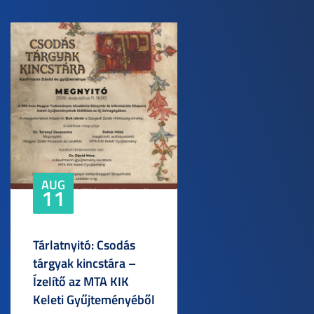
AUG
11
Tárlatnyitó: Csodás
tárgyak kincstára –
Ízelítő az MTA KIK
Keleti Gyűjteményéből