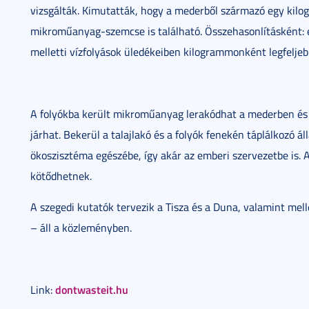
vizsgálták. Kimutatták, hogy a mederből származó egy kil
mikroműanyag-szemcse is található. Összehasonlításként: e
melletti vízfolyások üledékeiben kilogrammonként legfeljeb
A folyókba került mikroműanyag lerakódhat a mederben és a
járhat. Bekerül a talajlakó és a folyók fenekén táplálkozó á
ökoszisztéma egészébe, így akár az emberi szervezetbe is.
kötődhetnek.
A szegedi kutatók tervezik a Tisza és a Duna, valamint mel
– áll a közleményben.
dontwasteit.hu
Link: