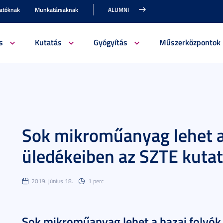
gatóknak
Munkatársaknak
ALUMNI
s
Kutatás
Gyógyítás
Műszerközpontok
Sok mikroműanyag lehet a
üledékeiben az SZTE kutat
2019. június 18.
1 perc
Sok mikroműanyag lehet a hazai folyók