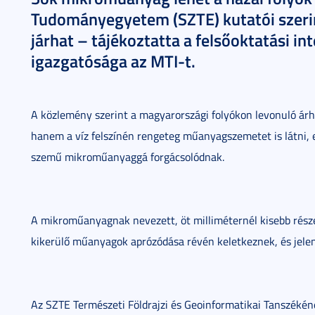
Tudományegyetem (SZTE) kutatói szerin
járhat – tájékoztatta a felsőoktatási i
igazgatósága az MTI-t.
A közlemény szerint a magyarországi folyókon levonuló árhu
hanem a víz felszínén rengeteg műanyagszemetet is látni, 
szemű mikroműanyaggá forgácsolódnak.
A mikroműanyagnak nevezett, öt milliméternél kisebb része
kikerülő műanyagok aprózódása révén keletkeznek, és jelen
Az SZTE Természeti Földrajzi és Geoinformatikai Tanszékén