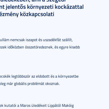
t jelentős környezeti kockázattal
ntézmény közkapcsolati
llám nemcsak iszapot és uszadékfát szállít,
ezek időközben összetöredeznek, és egyre kisebb
cskék legtöbbször az eldobott és a környezetbe
leg már globális problémát okoznak.
ek kutatói a Maros üledékeit Lippától Makóig