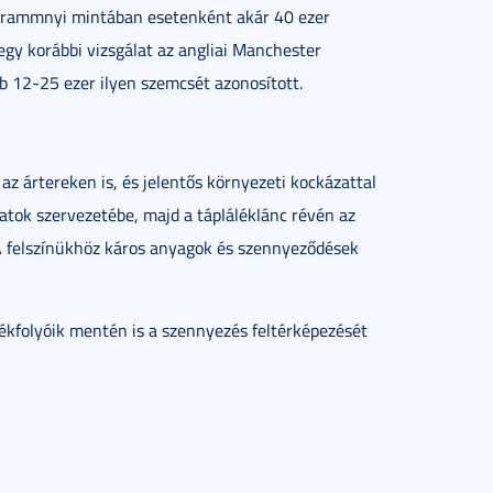
ogrammnyi mintában esetenként akár 40 ezer
gy korábbi vizsgálat az angliai Manchester
b 12-25 ezer ilyen szemcsét azonosított.
z ártereken is, és jelentős környezeti kockázattal
llatok szervezetébe, majd a tápláléklánc révén az
 A felszínükhöz káros anyagok és szennyeződések
lékfolyóik mentén is a szennyezés feltérképezését