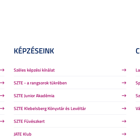
KÉPZÉSEINK
Széles képzési kínálat
La
SZTE - a rangsorok tükrében
Sp
SZTE Junior Akadémia
Sz
SZTE Klebelsberg Könyvtár és Levéltár
Vá
SZTE Füvészkert
JATE Klub