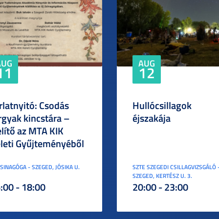
AUG
AUG
11
12
rlatnyitó: Csodás
Hullócsillagok
rgyak kincstára –
éjszakája
elítő az MTA KIK
leti Gyűjteményéből
ZSINAGÓGA - SZEGED, JÓSIKA U.
SZTE SZEGEDI CSILLAGVIZSGÁLÓ 
SZEGED, KERTÉSZ U. 3.
:00 - 18:00
20:00 - 23:00