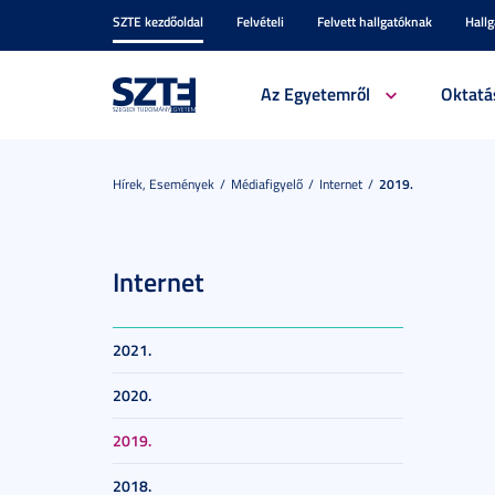
SZTE kezdőoldal
Felvételi
Felvett hallgatóknak
Hall
Az Egyetemről
Oktatá
Hírek, Események
Médiafigyelő
Internet
2019.
Internet
2021.
2020.
2019.
2018.