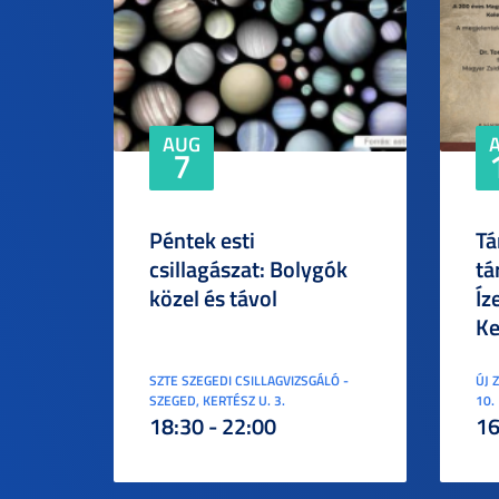
AUG
7
Péntek esti
Tá
csillagászat: Bolygók
tá
közel és távol
Íz
Ke
SZTE SZEGEDI CSILLAGVIZSGÁLÓ -
ÚJ 
SZEGED, KERTÉSZ U. 3.
10.
18:30 - 22:00
16