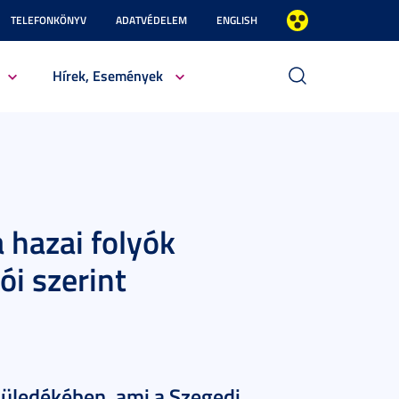
TELEFONKÖNYV
ADATVÉDELEM
ENGLISH
Hírek, Események
 hazai folyók
ói szerint
 üledékében, ami a Szegedi