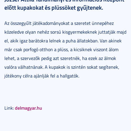
előtt kupakokat és plüssöket gyűjtenek.
Az összegyűlt játékadományokat a szeretet ünnepéhez
közeledve olyan nehéz sorsú kisgyermekeknek juttatják majd
el, akik igaz barátokra lelnek a puha állatokban. Van akinek
már csak porfogó otthon a plüss, a kicsiknek viszont álom
lehet, a szervezők pedig azt szeretnék, ha ezek az álmok
valóra válhatnának. A kupakok is szintén sokat segítenek,
jótékony célra ajánlják fel a hallgatók.
delmagyar.hu
Link: