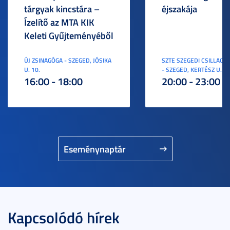
tárgyak kincstára –
éjszakája
Ízelítő az MTA KIK
Keleti Gyűjteményéből
ÚJ ZSINAGÓGA - SZEGED, JÓSIKA
SZTE SZEGEDI CSILLAGV
U. 10.
- SZEGED, KERTÉSZ U. 3.
16:00 - 18:00
20:00 - 23:00
Eseménynaptár
Kapcsolódó hírek