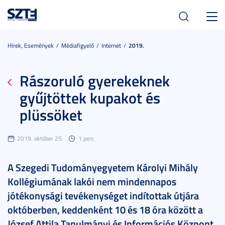
Toggl
navig
Hírek, Események
Médiafigyelő
Internet
2019.
Rászoruló gyerekeknek
gyűjtöttek kupakot és
plüssöket
2019. október 25.
1 perc
A Szegedi Tudományegyetem Károlyi Mihály
Kollégiumának lakói nem mindennapos
jótékonysági tevékenységet indítottak útjára
októberben, keddenként 10 és 18 óra között a
József Attila Tanulmányi és Információs Központ