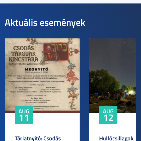
Aktuális események
AUG
AUG
11
12
Tárlatnyitó: Csodás
Hullócsillagok