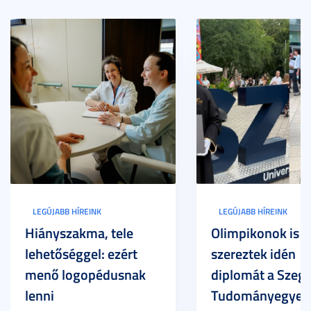
LEGÚJABB HÍREINK
LEGÚJABB HÍREINK
Hiányszakma, tele
Olimpikonok is
lehetőséggel: ezért
szereztek idén
menő logopédusnak
diplomát a Szege
lenni
Tudományegyet