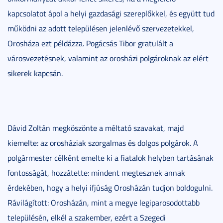
kapcsolatot ápol a helyi gazdasági szereplőkkel, és együtt tud
működni az adott településen jelenlévő szervezetekkel,
Orosháza ezt példázza. Pogácsás Tibor gratulált a
városvezetésnek, valamint az orosházi polgároknak az elért
sikerek kapcsán.
Dávid Zoltán megköszönte a méltató szavakat, majd
kiemelte: az orosháziak szorgalmas és dolgos polgárok. A
polgármester célként emelte ki a fiatalok helyben tartásának
fontosságát, hozzátette: mindent megtesznek annak
érdekében, hogy a helyi ifjúság Orosházán tudjon boldogulni.
Rávilágított: Orosházán, mint a megye legiparosodottabb
településén, elkél a szakember, ezért a Szegedi