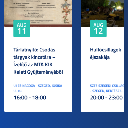
AUG
AUG
11
12
Tárlatnyitó: Csodás
Hullócsillagok
tárgyak kincstára –
éjszakája
Ízelítő az MTA KIK
Keleti Gyűjteményéből
ÚJ ZSINAGÓGA - SZEGED, JÓSIKA
SZTE SZEGEDI CSILLAGV
U. 10.
- SZEGED, KERTÉSZ U. 3.
16:00 - 18:00
20:00 - 23:00