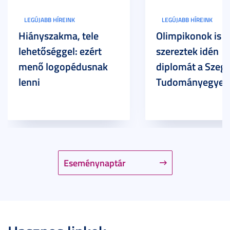
LEGÚJABB HÍREINK
LEGÚJABB HÍREINK
Hiányszakma, tele
Olimpikonok is
lehetőséggel: ezért
szereztek idén
menő logopédusnak
diplomát a Szege
lenni
Tudományegyet
Eseménynaptár