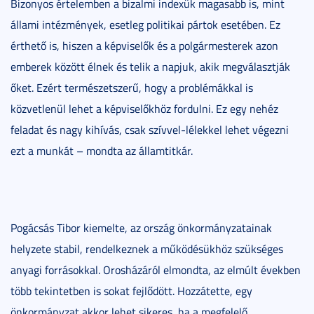
Bizonyos értelemben a bizalmi indexük magasabb is, mint
állami intézmények, esetleg politikai pártok esetében. Ez
érthető is, hiszen a képviselők és a polgármesterek azon
emberek között élnek és telik a napjuk, akik megválasztják
őket. Ezért természetszerű, hogy a problémákkal is
közvetlenül lehet a képviselőkhöz fordulni. Ez egy nehéz
feladat és nagy kihívás, csak szívvel-lélekkel lehet végezni
ezt a munkát – mondta az államtitkár.
Pogácsás Tibor kiemelte, az ország önkormányzatainak
helyzete stabil, rendelkeznek a működésükhöz szükséges
anyagi forrásokkal. Orosházáról elmondta, az elmúlt években
több tekintetben is sokat fejlődött. Hozzátette, egy
önkormányzat akkor lehet sikeres, ha a megfelelő