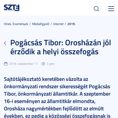
Toggl
navig
Hírek, Események
Médiafigyelő
Internet
2019.
Pogácsás Tibor: Orosházán jól
érződik a helyi összefogás
2019. szeptember 17.
3 perc
Sajtótájékoztató keretében vázolta az
önkormányzati rendszer sikerességét Pogácsás
Tibor, önkormányzati államtitkár. A szeptember
16-i eseményen az államtitkár elmondta,
Orosháza nagymértékben fejlődött az elmúlt
években, ez pedig a közösségi összefogásnak is