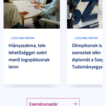
LEGÚJABB HÍREINK
LEGÚJABB HÍREINK
Hiányszakma, tele
Olimpikonok is
lehetőséggel: ezért
szereztek idén
menő logopédusnak
diplomát a Szege
lenni
Tudományegyet
Eseménynaptár