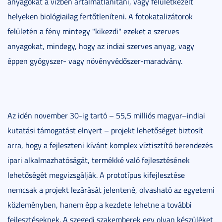
anyagokat a vízben ártalmatlanítani, vagy felületkezelt
helyeken biológiailag fertőtleníteni. A fotokatalizátorok
felületén a fény mintegy "kikezdi" ezeket a szerves
anyagokat, mindegy, hogy az indiai szerves anyag, vagy
éppen gyógyszer- vagy növényvédőszer-maradvány.
Az idén november 30-ig tartó – 55,5 milliós magyar–indiai
kutatási támogatást elnyert – projekt lehetőséget biztosít
arra, hogy a fejleszteni kívánt komplex víztisztító berendezés
ipari alkalmazhatóságát, termékké való fejlesztésének
lehetőségét megvizsgálják. A prototípus kifejlesztése
nemcsak a projekt lezárását jelentené, olvasható az egyetemi
közleményben, hanem épp a kezdete lehetne a további
fejlesztéseknek. A szegedi szakemberek egy olyan készüléket