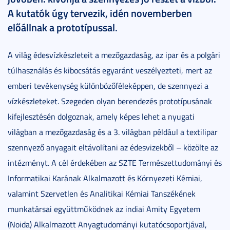
A kutatók úgy tervezik, idén novemberben
előállnak a prototípussal.
A világ édesvízkészleteit a mezőgazdaság, az ipar és a polgári
túlhasználás és kibocsátás egyaránt veszélyezteti, mert az
emberi tevékenység különbözőféleképpen, de szennyezi a
vízkészleteket. Szegeden olyan berendezés prototípusának
kifejlesztésén dolgoznak, amely képes lehet a nyugati
világban a mezőgazdaság és a 3. világban például a textilipar
szennyező anyagait eltávolítani az édesvizekből – közölte az
intézményt. A cél érdekében az SZTE Természettudományi és
Informatikai Karának Alkalmazott és Környezeti Kémiai,
valamint Szervetlen és Analitikai Kémiai Tanszékének
munkatársai együttműködnek az indiai Amity Egyetem
(Noida) Alkalmazott Anyagtudományi kutatócsoportjával,