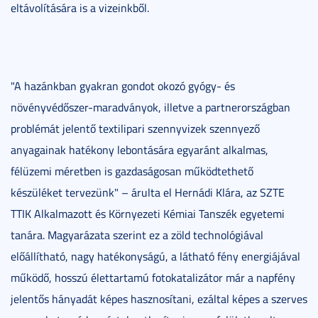
eltávolítására is a vizeinkből.
"A hazánkban gyakran gondot okozó gyógy- és
növényvédőszer-maradványok, illetve a partnerországban
problémát jelentő textilipari szennyvizek szennyező
anyagainak hatékony lebontására egyaránt alkalmas,
félüzemi méretben is gazdaságosan működtethető
készüléket tervezünk" – árulta el Hernádi Klára, az SZTE
TTIK Alkalmazott és Környezeti Kémiai Tanszék egyetemi
tanára. Magyarázata szerint ez a zöld technológiával
előállítható, nagy hatékonyságú, a látható fény energiájával
működő, hosszú élettartamú fotokatalizátor már a napfény
jelentős hányadát képes hasznosítani, ezáltal képes a szerves