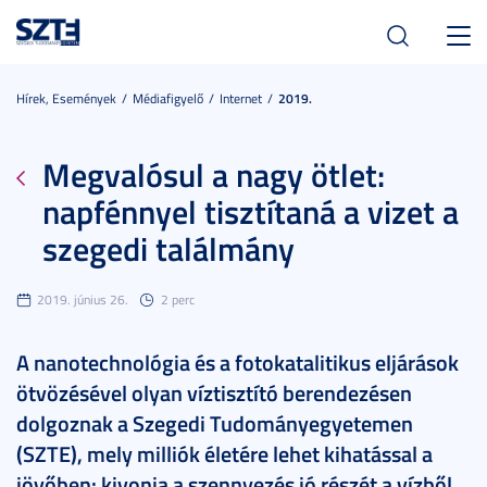
Toggl
navig
Hírek, Események
Médiafigyelő
Internet
2019.
Megvalósul a nagy ötlet:
napfénnyel tisztítaná a vizet a
szegedi találmány
2019. június 26.
2 perc
A nanotechnológia és a fotokatalitikus eljárások
ötvözésével olyan víztisztító berendezésen
dolgoznak a Szegedi Tudományegyetemen
(SZTE), mely milliók életére lehet kihatással a
jövőben: kivonja a szennyezés jó részét a vízből.