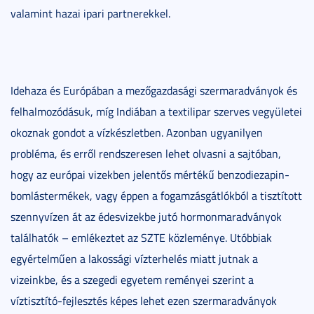
valamint hazai ipari partnerekkel.
Idehaza és Európában a mezőgazdasági szermaradványok és
felhalmozódásuk, míg Indiában a textilipar szerves vegyületei
okoznak gondot a vízkészletben. Azonban ugyanilyen
probléma, és erről rendszeresen lehet olvasni a sajtóban,
hogy az európai vizekben jelentős mértékű benzodiezapin-
bomlástermékek, vagy éppen a fogamzásgátlókból a tisztított
szennyvízen át az édesvizekbe jutó hormonmaradványok
találhatók – emlékeztet az SZTE közleménye. Utóbbiak
egyértelműen a lakossági vízterhelés miatt jutnak a
vizeinkbe, és a szegedi egyetem reményei szerint a
víztisztító-fejlesztés képes lehet ezen szermaradványok