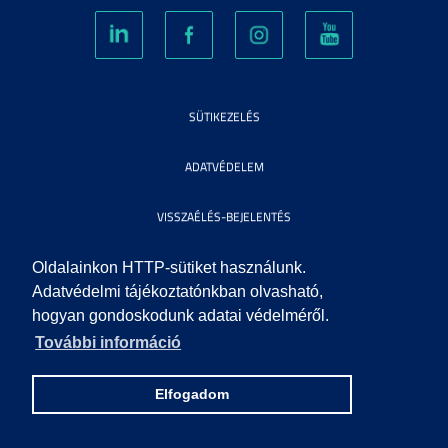
SÜTIKEZELÉS
ADATVÉDELEM
VISSZAÉLÉS-BEJELENTÉS
KÖZÉRDEKŰ ADATOK
Oldalainkon HTTP-sütiket használunk.
Adatvédelmi tájékoztatónkban olvasható,
hogyan gondoskodunk adatai védelméről.
IMPRESSZUM
További információ
SEGÍTSÉG
Elfogadom
© 2010 SZEGEDI TUDOMÁNYEGYETEM. MINDEN JOG FENNTARTVA.