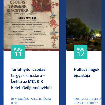
AUG
AUG
11
12
Tárlatnyitó: Csodás
Hullócsillagok
tárgyak kincstára –
éjszakája
Ízelítő az MTA KIK
Keleti Gyűjteményéből
ÚJ ZSINAGÓGA - SZEGED, JÓSIKA
SZTE SZEGEDI CSILLAGV
U. 10.
- SZEGED, KERTÉSZ U. 3.