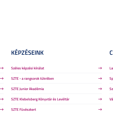
KÉPZÉSEINK
Széles képzési kínálat
La
SZTE - a rangsorok tükrében
Sp
SZTE Junior Akadémia
Sz
SZTE Klebelsberg Könyvtár és Levéltár
Vá
SZTE Füvészkert