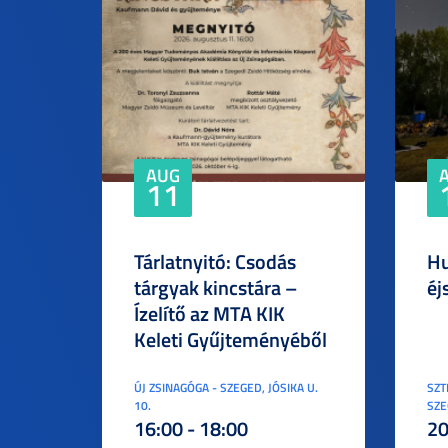
AUG
11
Tárlatnyitó: Csodás
Hu
tárgyak kincstára –
éj
Ízelítő az MTA KIK
Keleti Gyűjteményéből
ÚJ ZSINAGÓGA - SZEGED, JÓSIKA U.
SZT
10.
SZE
16:00 - 18:00
20