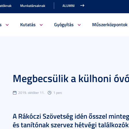
gatóknak
Munkatársaknak
ALUMNI
s
Kutatás
Gyógyítás
Műszerközpontok
Megbecsülik a külhoni óvó
2019. október 11.
1 perc
A Rákóczi Szövetség idén ősszel mint
és tanítónak szervez hétvégi találkozóka