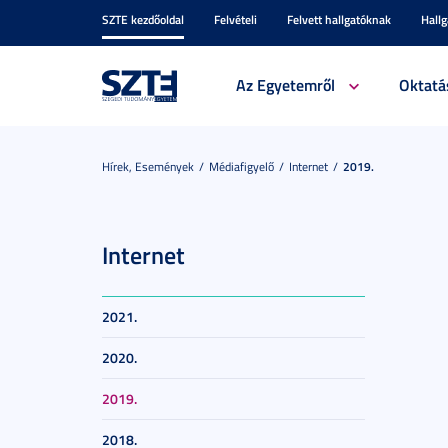
SZTE kezdőoldal
Felvételi
Felvett hallgatóknak
Hall
Az Egyetemről
Oktatá
Hírek, Események
Médiafigyelő
Internet
2019.
Internet
2021.
2020.
2019.
2018.