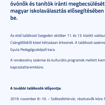
óvónők és tanítók iránti megbecsülését,
magyar iskolaválasztás elősegítésében
be.
Az első találkozó Szegeden október 11. és 13. között valósu
Csángóföldről közel kétszázan érkeznek. A találkozó szak
Gyula Pedagógusképző kara.
A rendezvény szakmai és kulturális programok mellett kieme
kapcsolatteremtésre.
A további találkozók időpontja:
2019. november 8–10. – Székesfehérvár, résztvevők köre: