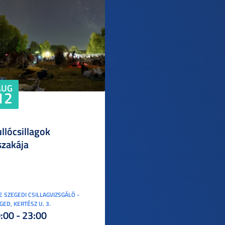
AUG
12
llócsillagok
szakája
E SZEGEDI CSILLAGVIZSGÁLÓ -
GED, KERTÉSZ U. 3.
:00 - 23:00