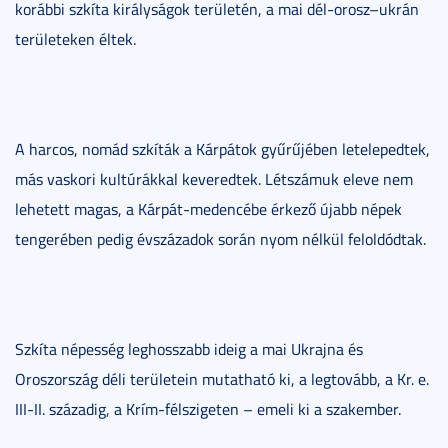
korábbi szkíta királyságok területén, a mai dél-orosz–ukrán
területeken éltek.
A harcos, nomád szkíták a Kárpátok gyűrűjében letelepedtek,
más vaskori kultúrákkal keveredtek. Létszámuk eleve nem
lehetett magas, a Kárpát-medencébe érkező újabb népek
tengerében pedig évszázadok során nyom nélkül feloldódtak.
Szkíta népesség leghosszabb ideig a mai Ukrajna és
Oroszország déli területein mutatható ki, a legtovább, a Kr. e.
III-II. századig, a Krím-félszigeten – emeli ki a szakember.