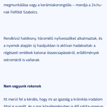
megmunkálása vagy a kerámiakorongolás – mondja a 24.hu-
nak Felföldi Szabolcs.
Rendkívül hatékony, háromélű nyílvesszőket alkalmaztak, és
a nyomok alapján új hazájukban is aktívan hadakoztak: a
régészeti emlékek katonai összecsapásokról, erődítmények
ostromáról is vallanak.
Nem vagyunk rokonok
Itt merül fel a kérdés, hogy mi az igazság a krónikás irodalom
által is sugallt, és a mai közvéleményben is élő szkíta-magyar