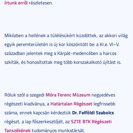
írtunk erről
részletesen.
Miközben a hellének a túlélésükért küzdöttek, az akkori világ
egyik peremterületén is új kor köszöntött be: a Kr.e. VI–V.
században jelentek meg a Kárpát-medencében a harcos
szkíták, és honosítottak meg több korszakalkotó újítást is.
Móra Ferenc Múzeum
Róluk szól a szegedi
negyedéves
Határtalan Régészet
régészeti kiadványa, a
legfrissebb
Dr. Felföldi Szabolcs
száma, ennek kapcsán kérdeztük
SZTE BTK Régészeti
régészt, a lap főszerkesztőjét, az
Tanszékének
tudományos munkatársát.