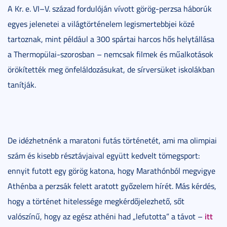
A Kr. e. VI–V. század fordulóján vívott görög-perzsa háborúk
egyes jelenetei a világtörténelem legismertebbjei közé
tartoznak, mint például a 300 spártai harcos hős helytállása
a Thermopülai-szorosban – nemcsak filmek és műalkotások
örökítették meg önfeláldozásukat, de sírversüket iskolákban
tanítják.
De idézhetnénk a maratoni futás történetét, ami ma olimpiai
szám és kisebb résztávjaival együtt kedvelt tömegsport:
ennyit futott egy görög katona, hogy Marathónból megvigye
Athénba a perzsák felett aratott győzelem hírét. Más kérdés,
hogy a történet hitelessége megkérdőjelezhető, sőt
itt
valószínű, hogy az egész athéni had „lefutotta” a távot –