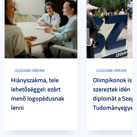
LEGÚJABB HÍREINK
LEGÚJABB HÍREINK
Hiányszakma, tele
Olimpikonok is
lehetőséggel: ezért
szereztek idén
menő logopédusnak
diplomát a Szege
lenni
Tudományegyet