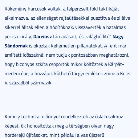
Kőkemény harcosok voltak, a felperzselt föld taktikáját
alkalmazva, az ellenséget rajtaütésekkel pusztítva és zilálva
sikerrel álltak ellen a hódítóknak: visszaverték a hatalmas
Dareiosz
Nagy
perzsa király,
támadásait, és „világhódító”
Sándornak
is okoztak kellemetlen pillanatokat. A fent már
említett időszaknál nem tudjuk pontosabban meghatározni,
hogy bizonyos szkíta csoportok mikor költöztek a Kárpát-
medencébe, a hozzájuk köthető tárgyi emlékek zöme a Kr. e.
V. századból származik.
Komoly technikai előnnyel rendelkeztek az őslakosokhoz
képest, ők honosítottak meg a térségben olyan nagy
horderejű újításokat, mint például a vas újszerű