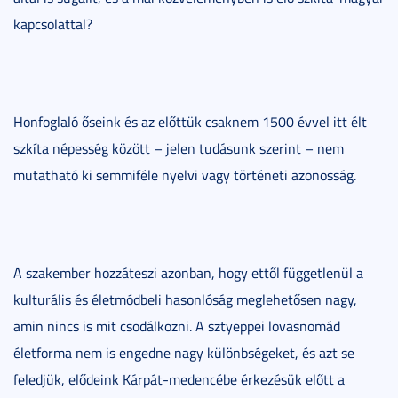
kapcsolattal?
Honfoglaló őseink és az előttük csaknem 1500 évvel itt élt
szkíta népesség között – jelen tudásunk szerint – nem
mutatható ki semmiféle nyelvi vagy történeti azonosság.
A szakember hozzáteszi azonban, hogy ettől függetlenül a
kulturális és életmódbeli hasonlóság meglehetősen nagy,
amin nincs is mit csodálkozni. A sztyeppei lovasnomád
életforma nem is engedne nagy különbségeket, és azt se
feledjük, elődeink Kárpát-medencébe érkezésük előtt a