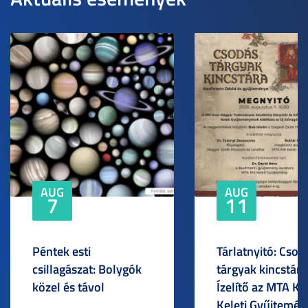
AUG
AUG
7
11
Péntek esti
Tárlatnyitó: Csod
csillagászat: Bolygók
tárgyak kincstára
közel és távol
Ízelítő az MTA KI
Keleti Gyűjtemén