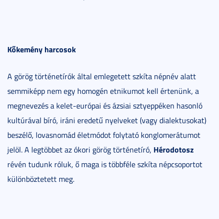
Kőkemény harcosok
A görög történetírók által emlegetett szkíta népnév alatt
semmiképp nem egy homogén etnikumot kell értenünk, a
megnevezés a kelet-európai és ázsiai sztyeppéken hasonló
kultúrával bíró, iráni eredetű nyelveket (vagy dialektusokat)
beszélő, lovasnomád életmódot folytató konglomerátumot
Hérodotosz
jelöl. A legtöbbet az ókori görög történetíró,
révén tudunk róluk, ő maga is többféle szkíta népcsoportot
különböztetett meg.