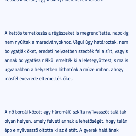
A kettős temetkezés a régészeket is megrendítette, napokig
nem nyúltak a maradványokhoz. Végül úgy határoztak, nem
bolygatják őket, eredeti helyzetben szedték fel a sírt, vagyis
annak bolygatása nélkül emelték ki a leletegyüttest, s ma is
ugyanabban a helyzetben láthatóak a múzeumban, ahogy
másfél évezrede eltemették őket.
A nő bordái között egy háromélű szkíta nyílvesszőt találtak
olyan helyen, amely felveti annak a lehetőségét, hogy talán
épp e nyílvessző oltotta ki az életét. A gyerek halálának