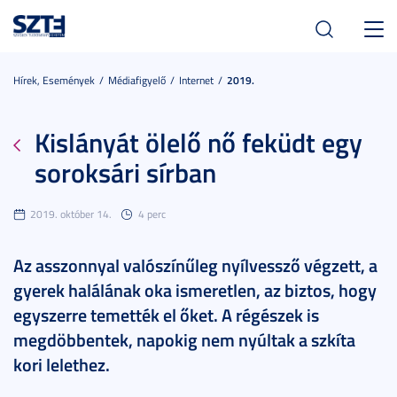
Toggl
navig
Hírek, Események
Médiafigyelő
Internet
2019.
Kislányát ölelő nő feküdt egy
soroksári sírban
2019. október 14.
4 perc
Az asszonnyal valószínűleg nyílvessző végzett, a
gyerek halálának oka ismeretlen, az biztos, hogy
egyszerre temették el őket. A régészek is
megdöbbentek, napokig nem nyúltak a szkíta
kori lelethez.