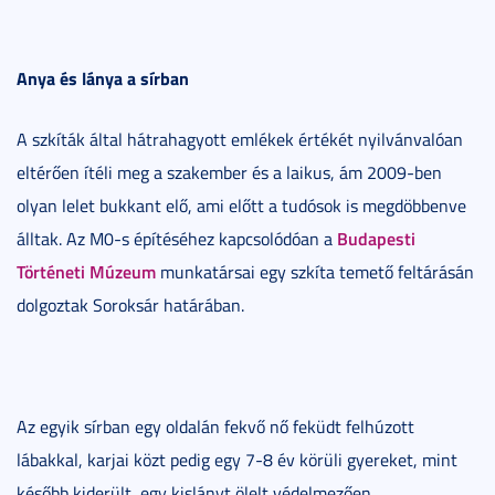
Anya és lánya a sírban
A szkíták által hátrahagyott emlékek értékét nyilvánvalóan
eltérően ítéli meg a szakember és a laikus, ám 2009-ben
olyan lelet bukkant elő, ami előtt a tudósok is megdöbbenve
Budapesti
álltak. Az M0-s építéséhez kapcsolódóan a
Történeti Múzeum
munkatársai egy szkíta temető feltárásán
dolgoztak Soroksár határában.
Az egyik sírban egy oldalán fekvő nő feküdt felhúzott
lábakkal, karjai közt pedig egy 7-8 év körüli gyereket, mint
később kiderült, egy kislányt ölelt védelmezően.