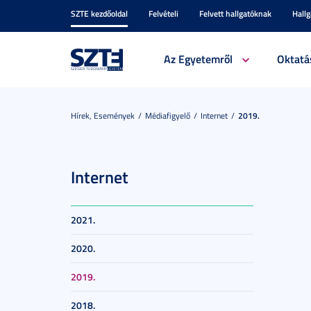
SZTE kezdőoldal
Felvételi
Felvett hallgatóknak
Hall
Az Egyetemről
Oktatá
Hírek, Események
Médiafigyelő
Internet
2019.
Internet
2021.
2020.
2019.
2018.