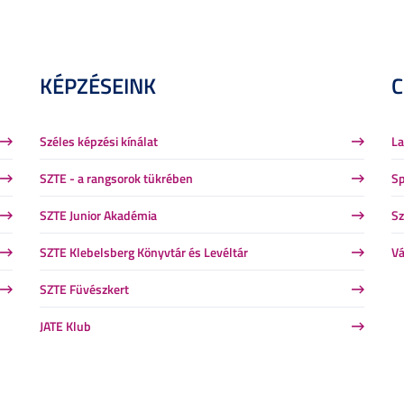
KÉPZÉSEINK
Széles képzési kínálat
La
SZTE - a rangsorok tükrében
Sp
SZTE Junior Akadémia
Sz
SZTE Klebelsberg Könyvtár és Levéltár
Vá
SZTE Füvészkert
JATE Klub