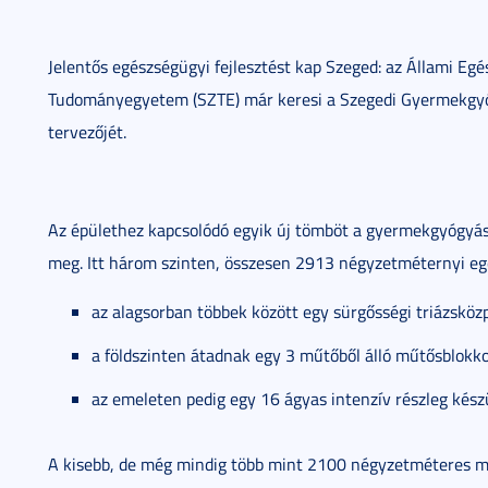
Jelentős egészségügyi fejlesztést kap Szeged: az Állami Eg
Tudományegyetem (SZTE) már keresi a Szegedi Gyermekgyóg
tervezőjét.
Az épülethez kapcsolódó egyik új tömböt a gyermekgyógyász
meg. Itt három szinten, összesen 2913 négyzetméternyi egé
az alagsorban többek között egy sürgősségi triázsköz
a földszinten átadnak egy 3 műtőből álló műtősblokko
az emeleten pedig egy 16 ágyas intenzív részleg készü
A kisebb, de még mindig több mint 2100 négyzetméteres m