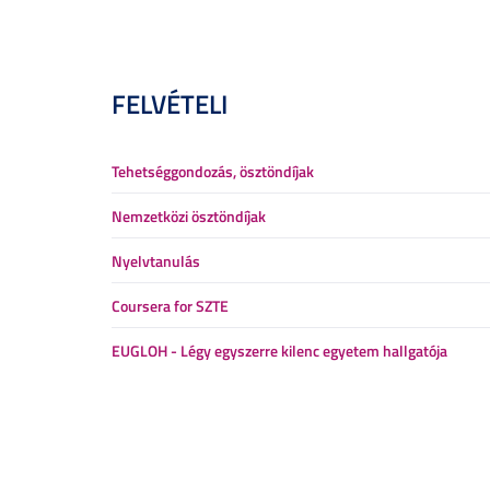
FELVÉTELI
Tehetséggondozás, ösztöndíjak
Nemzetközi ösztöndíjak
Nyelvtanulás
Coursera for SZTE
EUGLOH - Légy egyszerre kilenc egyetem hallgatója