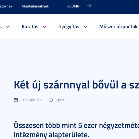
gatóknak
Munkatársaknak
ALUMNI
s
Kutatás
Gyógyítás
Műszerközpontok
Két új szárnnyal bővül a 
2019. június 05.
1 perc
Összesen több mint 5 ezer négyzetmét
intézmény alapterülete.