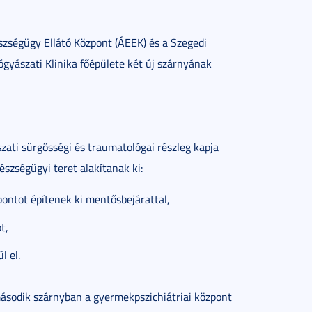
észségügy Ellátó Központ (ÁEEK) és a Szegedi
yászati Klinika főépülete két új szárnyának
ati sürgősségi és traumatológai részleg kapja
szségügyi teret alakítanak ki:
pontot építenek ki mentősbejárattal,
t,
l el.
ásodik szárnyban a gyermekpszichiátriai központ