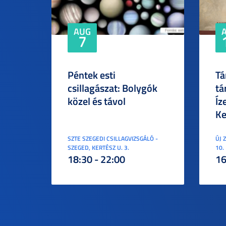
AUG
7
Péntek esti
Tá
csillagászat: Bolygók
tá
közel és távol
Íz
Ke
SZTE SZEGEDI CSILLAGVIZSGÁLÓ -
ÚJ 
SZEGED, KERTÉSZ U. 3.
10.
18:30 - 22:00
16