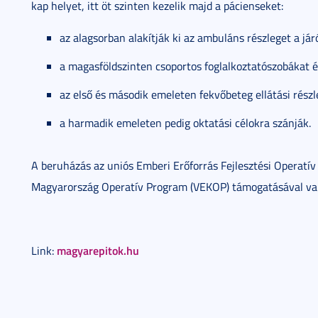
kap helyet, itt öt szinten kezelik majd a pácienseket:
az alagsorban alakítják ki az ambuláns részleget a jár
a magasföldszinten csoportos foglalkoztatószobákat é
az első és második emeleten fekvőbeteg ellátási részl
a harmadik emeleten pedig oktatási célokra szánják.
A beruházás az uniós Emberi Erőforrás Fejlesztési Operatí
Magyarország Operatív Program (VEKOP) támogatásával va
magyarepitok.hu
Link: