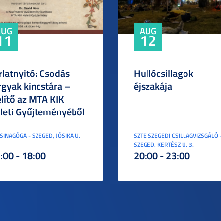
AUG
AUG
11
12
rlatnyitó: Csodás
Hullócsillagok
rgyak kincstára –
éjszakája
elítő az MTA KIK
leti Gyűjteményéből
ZSINAGÓGA - SZEGED, JÓSIKA U.
SZTE SZEGEDI CSILLAGVIZSGÁLÓ 
SZEGED, KERTÉSZ U. 3.
:00 - 18:00
20:00 - 23:00