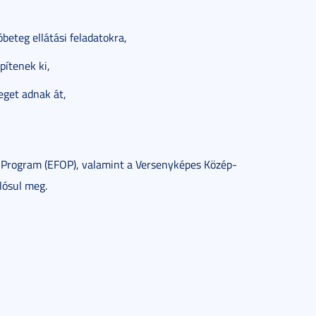
óbeteg ellátási feladatokra,
pítenek ki,
eget adnak át,
v Program (EFOP), valamint a Versenyképes Közép-
lósul meg.