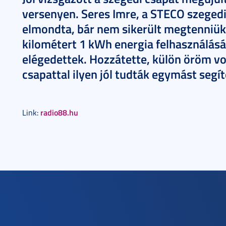
versenyen. Seres Imre, a STECO szegedi
elmondta, bár nem sikerült megtenniük 
kilométert 1 kWh energia felhasználásáv
elégedettek. Hozzátette, külön öröm vo
csapattal ilyen jól tudták egymást segí
radio88.hu
Link: