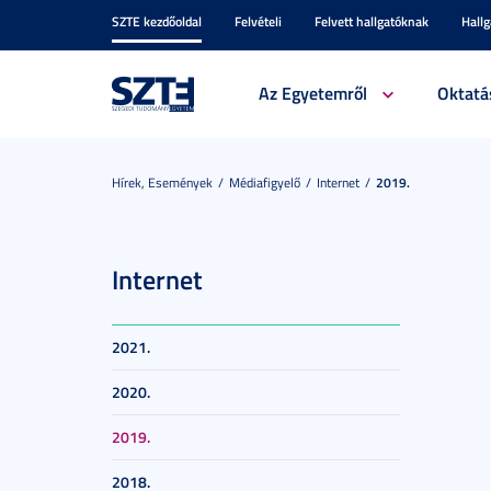
SZTE kezdőoldal
Felvételi
Felvett hallgatóknak
Hall
Az Egyetemről
Oktatá
Hírek, Események
Médiafigyelő
Internet
2019.
Internet
2021.
2020.
2019.
2018.