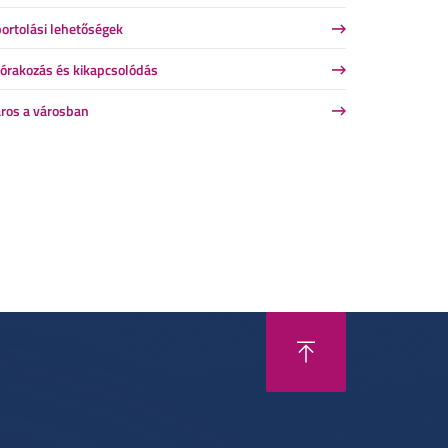
ortolási lehetőségek
órakozás és kikapcsolódás
ros a városban