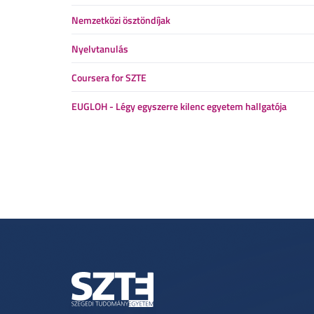
Nemzetközi ösztöndíjak
Nyelvtanulás
Coursera for SZTE
EUGLOH - Légy egyszerre kilenc egyetem hallgatója