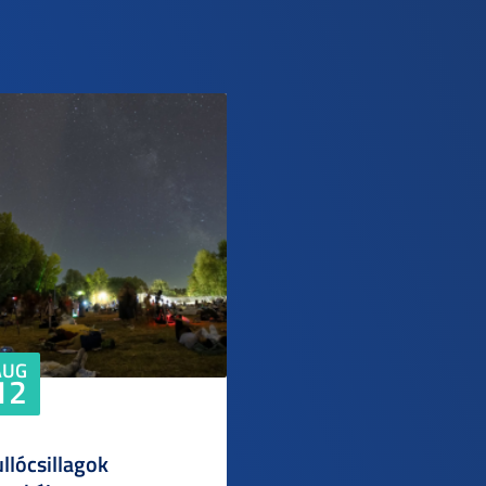
AUG
12
llócsillagok