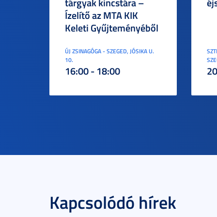
tárgyak kincstára –
éj
Ízelítő az MTA KIK
Keleti Gyűjteményéből
ÚJ ZSINAGÓGA - SZEGED, JÓSIKA U.
SZT
10.
SZE
16:00 - 18:00
20
Kapcsolódó hírek