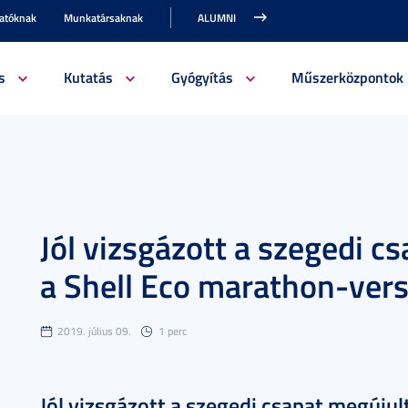
gatóknak
Munkatársaknak
ALUMNI
s
Kutatás
Gyógyítás
Műszerközpontok
Jól vizsgázott a szegedi c
a Shell Eco marathon-ver
2019. július 09.
1 perc
Jól vizsgázott a szegedi csapat megúju