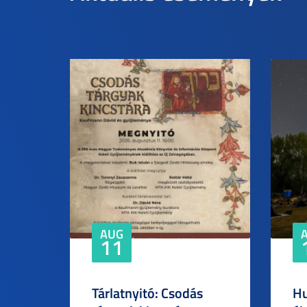
AUG
11
Tárlatnyitó: Csodás
Hu