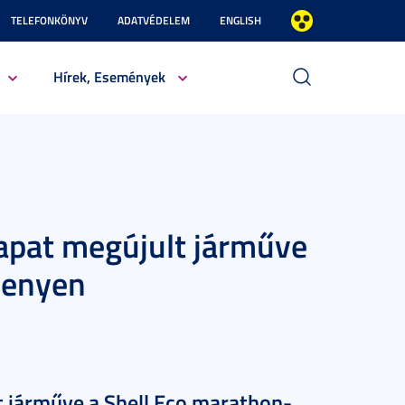
TELEFONKÖNYV
ADATVÉDELEM
ENGLISH
Hírek, Események
sapat megújult járműve
senyen
lt járműve a Shell Eco marathon-