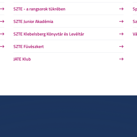
SZTE - a rangsorok tükrében
Sp
SZTE Junior Akadémia
Sz
SZTE Klebelsberg Könyvtár és Levéltár
Vá
SZTE Füvészkert
JATE Klub