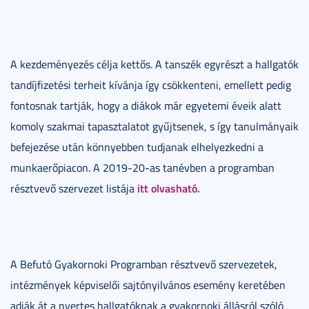
A kezdeményezés célja kettős. A tanszék egyrészt a hallgatók
tandíjfizetési terheit kívánja így csökkenteni, emellett pedig
fontosnak tartják, hogy a diákok már egyetemi éveik alatt
komoly szakmai tapasztalatot gyűjtsenek, s így tanulmányaik
befejezése után könnyebben tudjanak elhelyezkedni a
munkaerőpiacon. A 2019-20-as tanévben a programban
itt olvasható.
résztvevő szervezet listája
A Befutó Gyakornoki Programban résztvevő szervezetek,
intézmények képviselői sajtónyilvános esemény keretében
adják át a nyertes hallgatóknak a gyakornoki állásról szóló