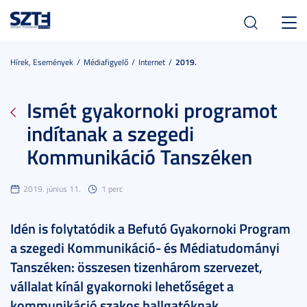
Toggl
navig
Hírek, Események
Médiafigyelő
Internet
2019.
Ismét gyakornoki programot
indítanak a szegedi
Kommunikáció Tanszéken
2019. június 11.
1 perc
Idén is folytatódik a Befutó Gyakornoki Program
a szegedi Kommunikáció- és Médiatudományi
Tanszéken: összesen tizenhárom szervezet,
vállalat kínál gyakornoki lehetőséget a
kommunikáció szakos hallgatóknak.