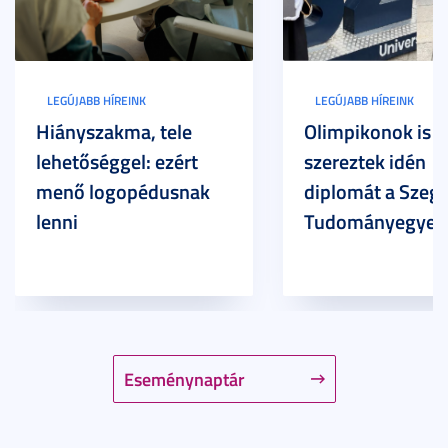
LEGÚJABB HÍREINK
LEGÚJABB HÍREINK
Hiányszakma, tele
Olimpikonok is
lehetőséggel: ezért
szereztek idén
menő logopédusnak
diplomát a Szege
lenni
Tudományegyet
Eseménynaptár