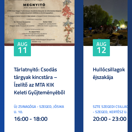
AUG
AUG
11
12
Tárlatnyitó: Csodás
Hullócsillagok
tárgyak kincstára –
éjszakája
Ízelítő az MTA KIK
Keleti Gyűjteményéből
ÚJ ZSINAGÓGA - SZEGED, JÓSIKA
SZTE SZEGEDI CSILLAGV
U. 10.
- SZEGED, KERTÉSZ U. 3.
16:00 - 18:00
20:00 - 23:00