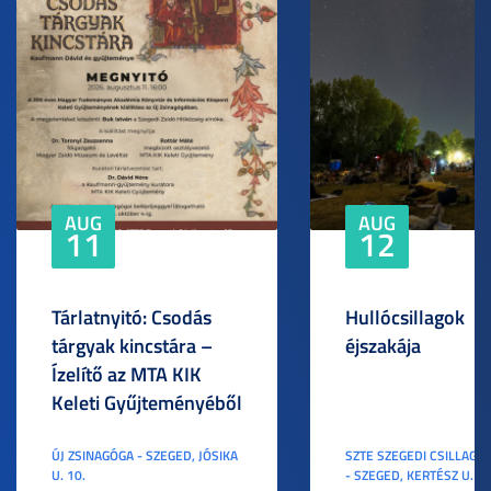
AUG
AUG
11
12
Tárlatnyitó: Csodás
Hullócsillagok
tárgyak kincstára –
éjszakája
Ízelítő az MTA KIK
Keleti Gyűjteményéből
ÚJ ZSINAGÓGA - SZEGED, JÓSIKA
SZTE SZEGEDI CSILLAGV
U. 10.
- SZEGED, KERTÉSZ U. 3.