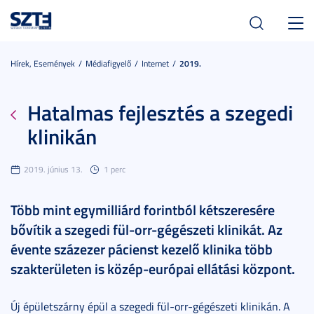
Toggl
navig
Hírek, Események
Médiafigyelő
Internet
2019.
Hatalmas fejlesztés a szegedi
klinikán
2019. június 13.
1 perc
Több mint egymilliárd forintból kétszeresére
bővítik a szegedi fül-orr-gégészeti klinikát. Az
évente százezer pácienst kezelő klinika több
szakterületen is közép-európai ellátási központ.
Új épületszárny épül a szegedi fül-orr-gégészeti klinikán. A