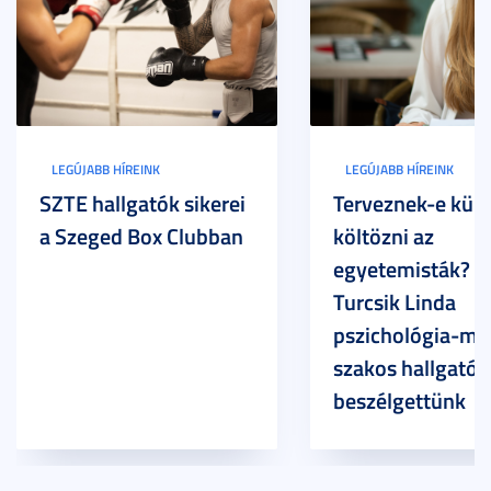
LEGÚJABB HÍREINK
LEGÚJABB HÍREINK
SZTE hallgatók sikerei
Terveznek-e külf
a Szeged Box Clubban
költözni az
egyetemisták? –
Turcsik Linda
pszichológia-ma
szakos hallgatóv
beszélgettünk