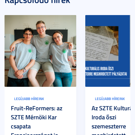
LEGÚJABB HÍREINK
LEGÚJABB HÍREINK
Fruit-ReFormers: az
Az SZTE Kulturál
SZTE Mérnöki Kar
Iroda őszi
csapata
szemeszterre
Franciaországot is
meghirdetett