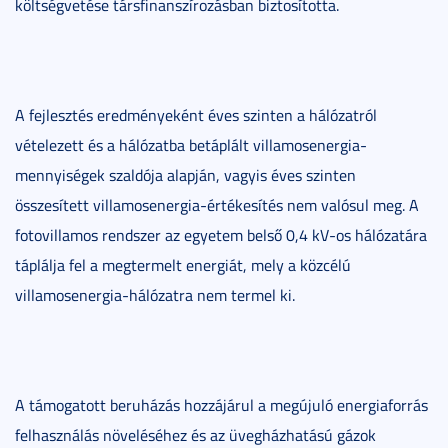
költségvetése társfinanszírozásban biztosította.
A fejlesztés eredményeként éves szinten a hálózatról
vételezett és a hálózatba betáplált villamosenergia-
mennyiségek szaldója alapján, vagyis éves szinten
összesített villamosenergia-értékesítés nem valósul meg. A
fotovillamos rendszer az egyetem belső 0,4 kV-os hálózatára
táplálja fel a megtermelt energiát, mely a közcélú
villamosenergia-hálózatra nem termel ki.
A támogatott beruházás hozzájárul a megújuló energiaforrás
felhasználás növeléséhez és az üvegházhatású gázok