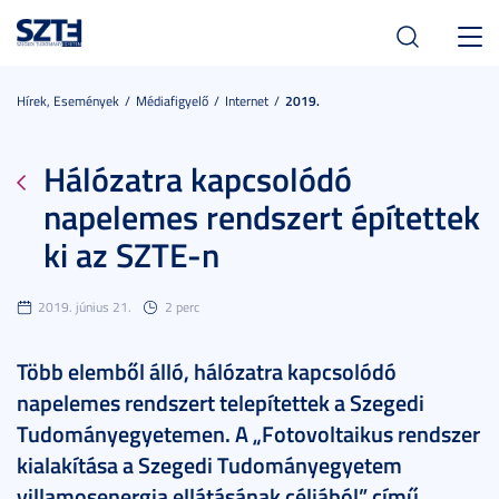
Toggl
navig
Hírek, Események
Médiafigyelő
Internet
2019.
Hálózatra kapcsolódó
napelemes rendszert építettek
ki az SZTE-n
2019. június 21.
2 perc
Több elemből álló, hálózatra kapcsolódó
napelemes rendszert telepítettek a Szegedi
Tudományegyetemen. A „Fotovoltaikus rendszer
kialakítása a Szegedi Tudományegyetem
villamosenergia ellátásának céljából” című