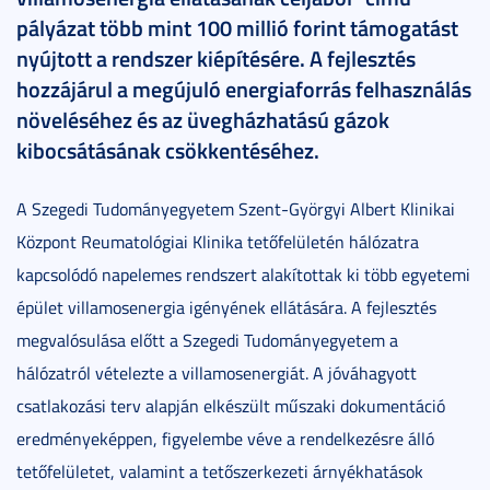
pályázat több mint 100 millió forint támogatást
nyújtott a rendszer kiépítésére. A fejlesztés
hozzájárul a megújuló energiaforrás felhasználás
növeléséhez és az üvegházhatású gázok
kibocsátásának csökkentéséhez.
A Szegedi Tudományegyetem Szent-Györgyi Albert Klinikai
Központ Reumatológiai Klinika tetőfelületén hálózatra
kapcsolódó napelemes rendszert alakítottak ki több egyetemi
épület villamosenergia igényének ellátására. A fejlesztés
megvalósulása előtt a Szegedi Tudományegyetem a
hálózatról vételezte a villamosenergiát. A jóváhagyott
csatlakozási terv alapján elkészült műszaki dokumentáció
eredményeképpen, figyelembe véve a rendelkezésre álló
tetőfelületet, valamint a tetőszerkezeti árnyékhatások