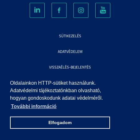
SÜTIKEZELÉS
ADATVÉDELEM
VISSZAÉLÉS-BEJELENTÉS
KÖZÉRDEKŰ ADATOK
Oldalainkon HTTP-sütiket használunk.
Adatvédelmi tájékoztatónkban olvasható,
hogyan gondoskodunk adatai védelméről.
IMPRESSZUM
További információ
SEGÍTSÉG
Elfogadom
© 2010 SZEGEDI TUDOMÁNYEGYETEM. MINDEN JOG FENNTARTVA.