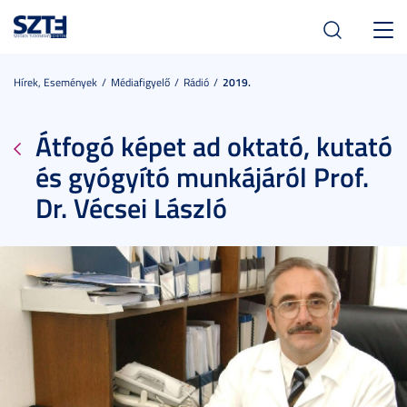
Toggl
navig
Hírek, Események
Médiafigyelő
Rádió
2019.
Átfogó képet ad oktató, kutató
és gyógyító munkájáról Prof.
Dr. Vécsei László