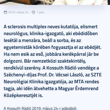
2019. május 24.
1 perc
A sclerosis multiplex neves kutatója, elismert
neurológus, klinika-igazgató, aki ebédidőben
lesétál a menzára, beáll a sorba, és az
egyetemisták körében fogyasztja el az ebédjét.
Ha nem esik az eső, jobbára kerékpárral jár be
dolgozni. Bár nemzetközi szaktekintély,
rendkívül szerény. A Kossuth Rádió vendége a
Széchenyi-díjas Prof. Dr. Vécsei László, az SZTE
Neurológiai Klinika igazgatója, az MTA rendes
tagja, aki idén átvehette a Magyar Érdemrend
Középkeresztjét is.
A Kossuth Rádió 2019. május 24-i adásából: