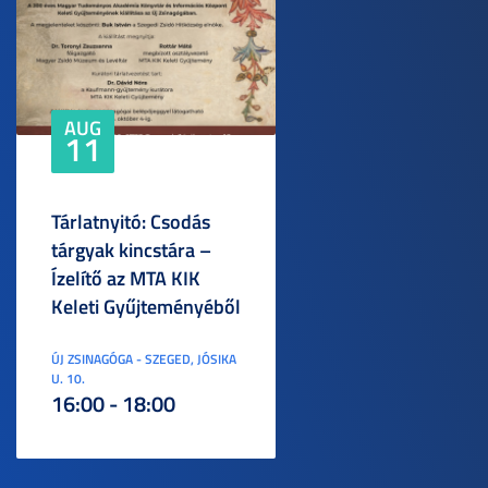
AUG
11
Tárlatnyitó: Csodás
tárgyak kincstára –
Ízelítő az MTA KIK
Keleti Gyűjteményéből
ÚJ ZSINAGÓGA - SZEGED, JÓSIKA
U. 10.
16:00 - 18:00