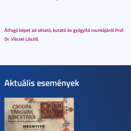
Átfogó képet ad oktató, kutató és gyógyító munkájáról Prof.
Dr. Vécsei László
.
Aktuális események