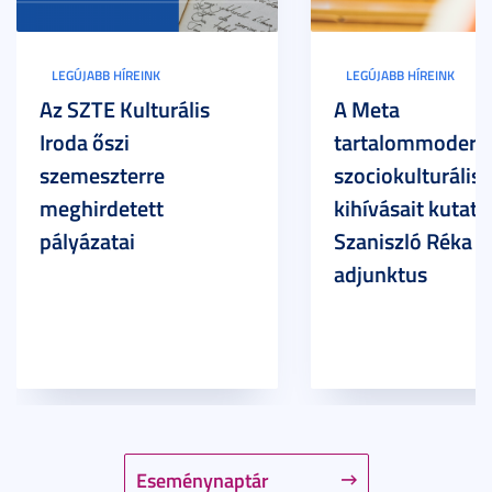
LEGÚJABB HÍREINK
LEGÚJABB HÍREINK
Az SZTE Kulturális
A Meta
Iroda őszi
tartalommoderác
szemeszterre
szociokulturális
meghirdetett
kihívásait kutatja
pályázatai
Szaniszló Réka Br
adjunktus
Eseménynaptár