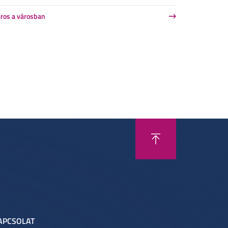
ros a városban
APCSOLAT