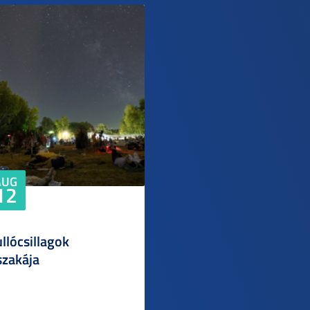
AUG
12
llócsillagok
szakája