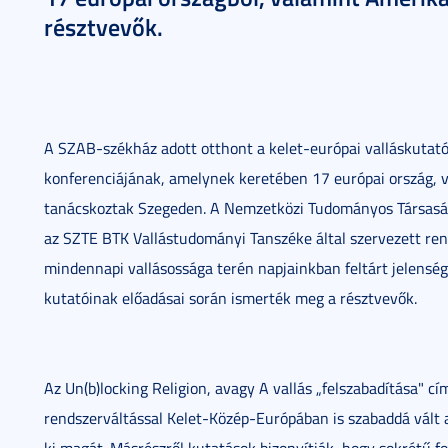
résztvevők.
A SZAB-székház adott otthont a kelet-európai valláskutató
konferenciájának, amelynek keretében 17 európai ország, v
tanácskoztak Szegeden. A Nemzetközi Tudományos Társaság
az SZTE BTK Vallástudományi Tanszéke által szervezett re
mindennapi vallásossága terén napjainkban feltárt jelensé
kutatóinak előadásai során ismerték meg a résztvevők.
Az Un(b)locking Religion, avagy A vallás „felszabadítása" cí
rendszerváltással Kelet-Közép-Európában is szabaddá vált a