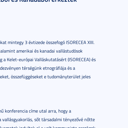
kat mintegy 3 évtizede összefogó ISORECEA XIII.
alamint amerikai és kanadai vallástudósok
 a Kelet-európai Valláskutatásért (ISORECEA) és
ndezvényen térségünk etnográfiája és a
geket, összefüggéseket e tudományterület jeles
mű konferencia címe utal arra, hogy a
 vallásgyakorlás, sőt társadalmi tényezővé nőtte