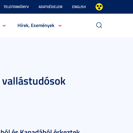
TELEFONKÖNYV
ADATVÉDELEM
ENGLISH
Hírek, Események
- vallástudósok
ából és Kanadából érkeztek