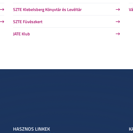
SZTE Klebelsberg Könyvtár és Levéltár
Vá
SZTE Füvészkert
JATE Klub
HASZNOS LINKEK
K