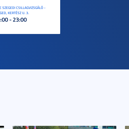
E SZEGEDI CSILLAGVIZSGÁLÓ -
GED, KERTÉSZ U. 3.
:00 - 23:00