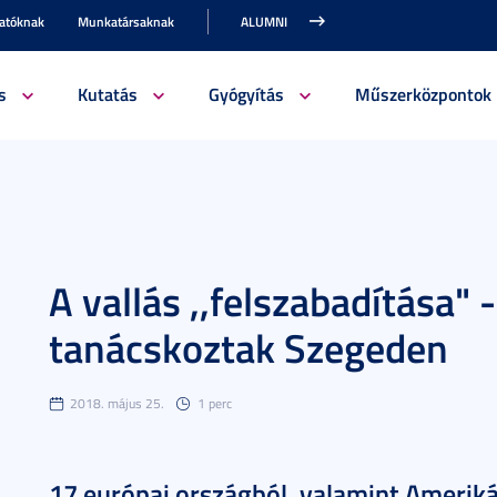
gatóknak
Munkatársaknak
ALUMNI
s
Kutatás
Gyógyítás
Műszerközpontok
A vallás ,,felszabadítása" 
tanácskoztak Szegeden
2018. május 25.
1 perc
17 európai országból, valamint Amerik