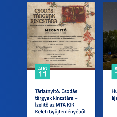
AUG
11
Tárlatnyitó: Csodás
Hu
tárgyak kincstára –
éj
Ízelítő az MTA KIK
Keleti Gyűjteményéből