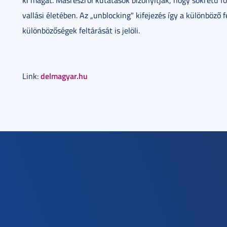
ki magát. Másrészről kutatások bizonyítják, hogy sokrétű f
vallási életében. Az „unblocking" kifejezés így a különböző 
különbözőségek feltárását is jelöli.
delmagyar.hu
Link: