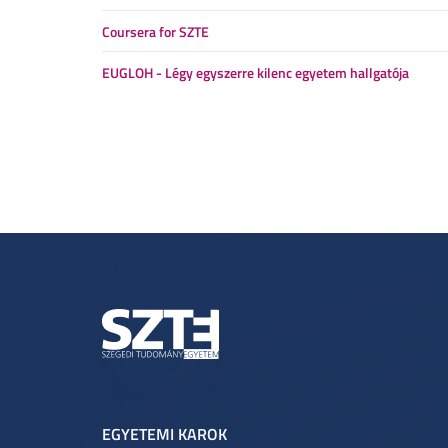
Coursera for SZTE
EUGLOH - Légy egyszerre kilenc egyetem hallgatója
EGYETEMI KAROK