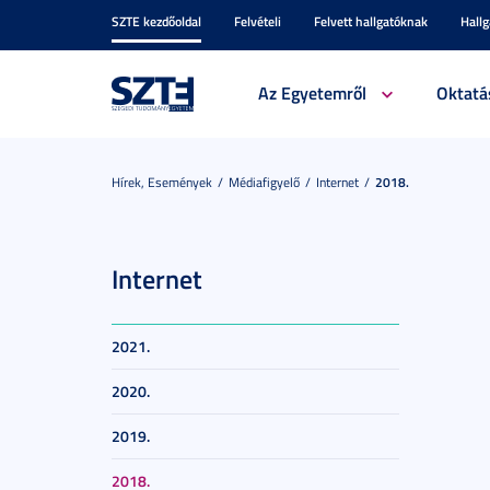
SZTE kezdőoldal
Felvételi
Felvett hallgatóknak
Hall
Az Egyetemről
Oktatá
Hírek, Események
Médiafigyelő
Internet
2018.
Internet
2021.
2020.
2019.
2018.