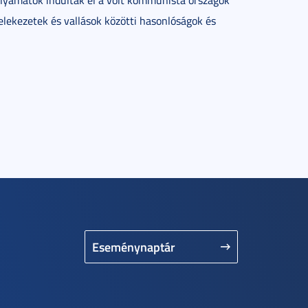
olyamatok indultak el a volt kommunista országok
felekezetek és vallások közötti hasonlóságok és
Eseménynaptár