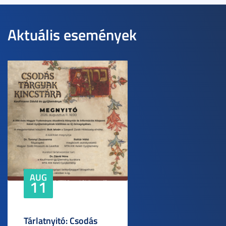
Aktuális események
AUG
11
Tárlatnyitó: Csodás