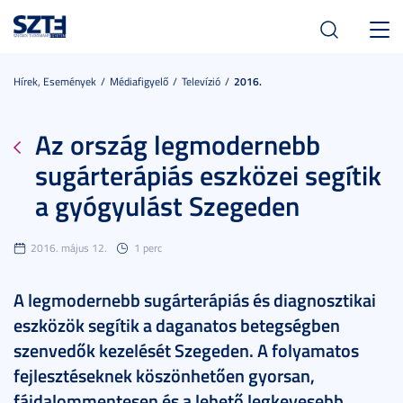
Toggl
navig
Hírek, Események
Médiafigyelő
Televízió
2016.
Az ország legmodernebb
sugárterápiás eszközei segítik
a gyógyulást Szegeden
2016. május 12.
1 perc
A legmodernebb sugárterápiás és diagnosztikai
eszközök segítik a daganatos betegségben
szenvedők kezelését Szegeden. A folyamatos
fejlesztéseknek köszönhetően gyorsan,
fájdalommentesen és a lehető legkevesebb