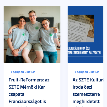
LEGÚJABB HÍREINK
LEGÚJABB HÍREINK
Fruit-ReFormers: az
Az SZTE Kulturál
SZTE Mérnöki Kar
Iroda őszi
csapata
szemeszterre
Franciaországot is
meghirdetett