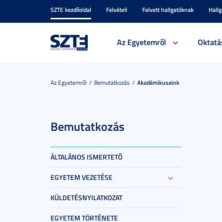
SZTE kezdőoldal
Felvételi
Felvett hallgatóknak
Hall
Az Egyetemről
Oktatá
Az Egyetemről
Bemutatkozás
Akadémikusaink
Bemutatkozás
ÁLTALÁNOS ISMERTETŐ
EGYETEM VEZETÉSE
KÜLDETÉSNYILATKOZAT
EGYETEM TÖRTÉNETE