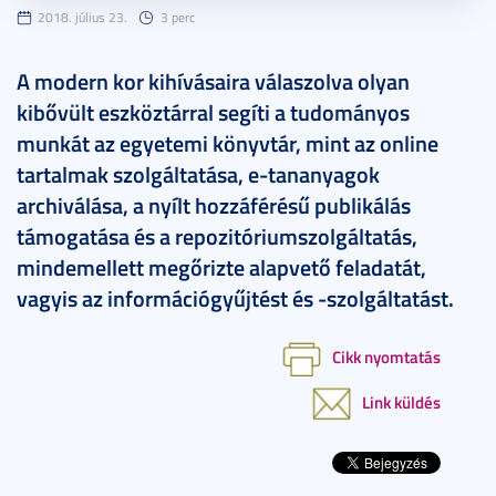
2018. július 23.
3 perc
A modern kor kihívásaira válaszolva olyan
kibővült eszköztárral segíti a tudományos
munkát az egyetemi könyvtár, mint az online
tartalmak szolgáltatása, e-tananyagok
archiválása, a nyílt hozzáférésű publikálás
támogatása és a repozitóriumszolgáltatás,
mindemellett megőrizte alapvető feladatát,
vagyis az információgyűjtést és -szolgáltatást.
Cikk nyomtatás
Link küldés