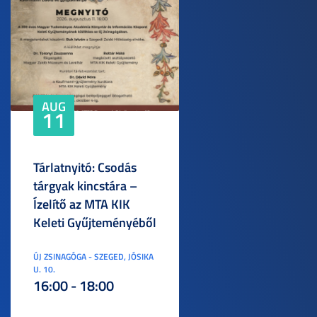
AUG
11
Tárlatnyitó: Csodás
tárgyak kincstára –
Ízelítő az MTA KIK
Keleti Gyűjteményéből
ÚJ ZSINAGÓGA - SZEGED, JÓSIKA
U. 10.
16:00 - 18:00