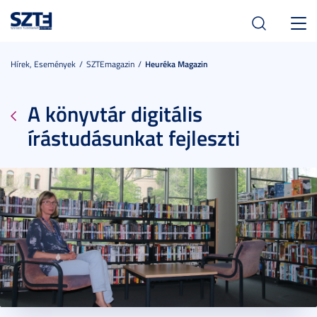
Toggl
navig
Hírek, Események
SZTEmagazin
Heuréka Magazin
A könyvtár digitális
írástudásunkat fejleszti