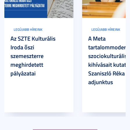
LEGÚJABB HÍREINK
LEGÚJABB HÍREINK
Az SZTE Kulturális
A Meta
Iroda őszi
tartalommoderác
szemeszterre
szociokulturális
meghirdetett
kihívásait kutatja
pályázatai
Szaniszló Réka Br
adjunktus