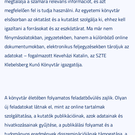
megtalálja a számára releváns információt, és azt
megfelelően fel is tudja használni. Az egyetemi könyvtár
elsősorban az oktatást és a kutatást szolgálja ki, ehhez kell
igazítani a forrásokat és az eszköztárat. Ma már nem
fénymásolatokban, jegyzetekben, hanem a különböző online
dokumentumokban, elektronikus feljegyzésekben tároljuk az
adatokat – fogalmazott Keveházi Katalin, az SZTE
Klebelsberg Kunó Könyvtár igazgatója.
A könyvtár életében folyamatos feladatbővülés zajlik. Olyan
új feladatokat látnak el, mint az online tartalmak
szolgáltatása, a kutatók publikációinak, azok adatainak és
hivatkozásainak gyűjtése, a publikálási folyamat és a
tudományos eredmények disszeminációjának támogatása, a