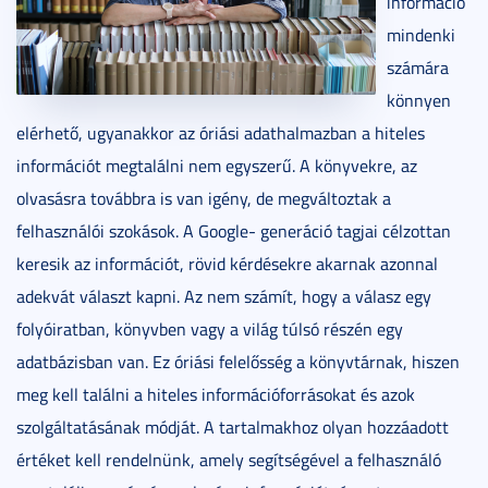
információ
mindenki
számára
könnyen
elérhető, ugyanakkor az óriási adathalmazban a hiteles
információt megtalálni nem egyszerű. A könyvekre, az
olvasásra továbbra is van igény, de megváltoztak a
felhasználói szokások. A Google- generáció tagjai célzottan
keresik az információt, rövid kérdésekre akarnak azonnal
adekvát választ kapni. Az nem számít, hogy a válasz egy
folyóiratban, könyvben vagy a világ túlsó részén egy
adatbázisban van. Ez óriási felelősség a könyvtárnak, hiszen
meg kell találni a hiteles információforrásokat és azok
szolgáltatásának módját. A tartalmakhoz olyan hozzáadott
értéket kell rendelnünk, amely segítségével a felhasználó