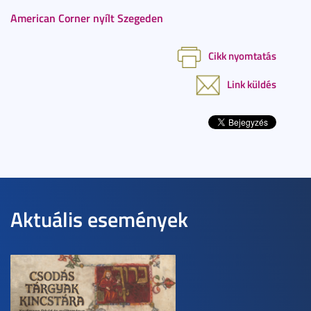
American Corner nyílt Szegeden
Cikk nyomtatás
Link küldés
Aktuális események