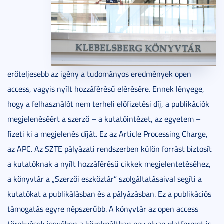
erőteljesebb az igény a tudományos eredmények open
access, vagyis nyílt hozzáférésű elérésére. Ennek lényege,
hogy a felhasználót nem terheli előfizetési díj, a publikációk
megjelenéséért a szerző – a kutatóintézet, az egyetem –
fizeti ki a megjelenés díját. Ez az Article Processing Charge,
az APC. Az SZTE pályázati rendszerben külön forrást biztosít
a kutatóknak a nyílt hozzáférésű cikkek megjelentetéséhez,
a könyvtár a „Szerzői eszköztár” szolgáltatásaival segíti a
kutatókat a publikálásban és a pályázásban. Ez a publikációs
támogatás egyre népszerűbb. A könyvtár az open access
törekvések jegyében a közelmúltban egy olyan platformot is