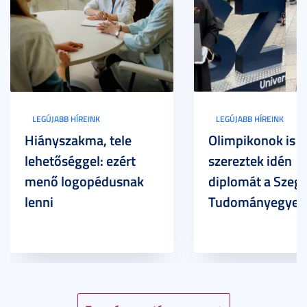
LEGÚJABB HÍREINK
LEGÚJABB HÍREINK
Hiányszakma, tele
Olimpikonok is
lehetőséggel: ezért
szereztek idén
menő logopédusnak
diplomát a Szege
lenni
Tudományegyet