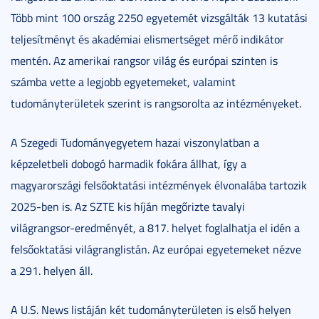
Több mint 100 ország 2250 egyetemét vizsgálták 13 kutatási
teljesítményt és akadémiai elismertséget mérő indikátor
mentén. Az amerikai rangsor világ és európai szinten is
számba vette a legjobb egyetemeket, valamint
tudományterületek szerint is rangsorolta az intézményeket.
A Szegedi Tudományegyetem hazai viszonylatban a
képzeletbeli dobogó harmadik fokára állhat, így a
magyarországi felsőoktatási intézmények élvonalába tartozik
2025-ben is. Az SZTE kis híján megőrizte tavalyi
világrangsor-eredményét, a 817. helyet foglalhatja el idén a
felsőoktatási világranglistán. Az európai egyetemeket nézve
a 291. helyen áll.
A U.S. News listáján két tudományterületen is első helyen