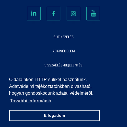
SÜTIKEZELÉS
ADATVÉDELEM
VISSZAÉLÉS-BEJELENTÉS
KÖZÉRDEKŰ ADATOK
Oldalainkon HTTP-sütiket használunk.
Adatvédelmi tájékoztatónkban olvasható,
hogyan gondoskodunk adatai védelméről.
IMPRESSZUM
További információ
SEGÍTSÉG
Elfogadom
© 2010 SZEGEDI TUDOMÁNYEGYETEM. MINDEN JOG FENNTARTVA.