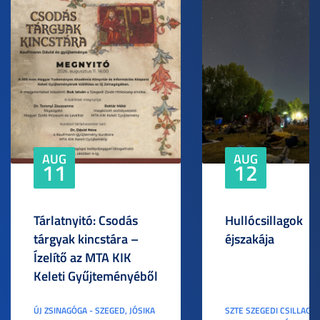
AUG
AUG
11
12
Tárlatnyitó: Csodás
Hullócsillagok
tárgyak kincstára –
éjszakája
Ízelítő az MTA KIK
Keleti Gyűjteményéből
ÚJ ZSINAGÓGA - SZEGED, JÓSIKA
SZTE SZEGEDI CSILLAGV