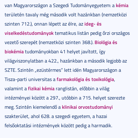
kémia
van Magyarországon a Szegedi Tudományegyetem: a
területén tavaly még második volt hazánkban (nemzetközi
ideg- és
szinten 712.), onnan lépett az élre, az
viselkedéstudományok
tematikus listán pedig őrzi országos
Biológia és
vezető szerepét (nemzetközi szinten 368.).
biokémia
tudományokban 41 helyet javított, így
világviszonylatban a 422., hazánkban a második legjobb az
SZTE. Szintén „ezüstérmes” lett idén Magyarországon a
farmakológia és toxikológia
Tisza-parti universitas a
,
fizikai kémia
valamint a
ranglistán, előbbin a világ
intézményei között a 297., utóbbin a 715. helyet szerezte
klinikai orvostudományi
meg. Szintén kiemelendő a
szakterület, ahol 628. a szegedi egyetem, a hazai
felsőoktatási intézmények között pedig a harmadik.