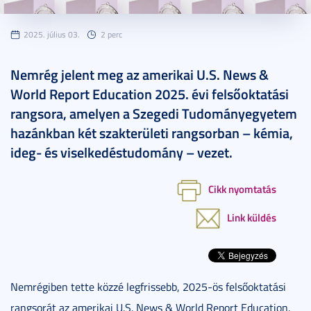
2025. július 03.
2 perc
Nemrég jelent meg az amerikai U.S. News &
World Report Education 2025. évi felsőoktatási
rangsora, amelyen a Szegedi Tudományegyetem
hazánkban két szakterületi rangsorban – kémia,
ideg- és viselkedéstudomány – vezet.
Cikk nyomtatás
Link küldés
Nemrégiben tette közzé legfrissebb, 2025-ös felsőoktatási
rangsorát az amerikai U.S. News & World Report Education.