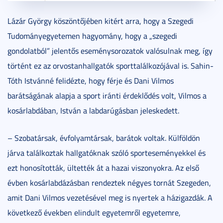
Lázár György köszöntőjében kitért arra, hogy a Szegedi
Tudományegyetemen hagyomány, hogy a „szegedi
gondolatból” jelentős eseménysorozatok valósulnak meg, így
történt ez az orvostanhallgatók sporttalálkozójával is. Sahin-
Tóth Istvánné felidézte, hogy férje és Dani Vilmos
barátságának alapja a sport iránti érdeklődés volt, Vilmos a
kosárlabdában, István a labdarúgásban jeleskedett.
– Szobatársak, évfolyamtársak, barátok voltak. Külföldön
járva találkoztak hallgatóknak szóló sporteseményekkel és
ezt honosították, ültették át a hazai viszonyokra. Az első
évben kosárlabdázásban rendeztek négyes tornát Szegeden,
amit Dani Vilmos vezetésével meg is nyertek a házigazdák. A
következő években elindult egyetemről egyetemre,