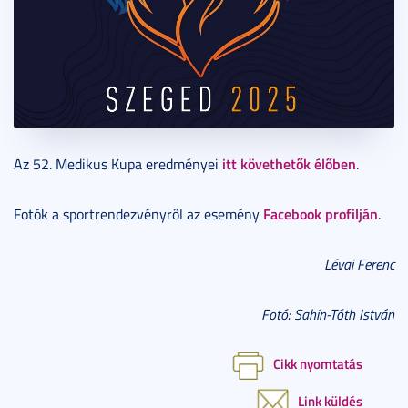
itt követhetők élőben
Az 52. Medikus Kupa eredményei
.
Facebook profilján
Fotók a sportrendezvényről az esemény
.
Lévai Ferenc
Fotó: Sahin-Tóth István
Cikk nyomtatás
Link küldés