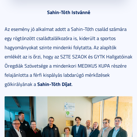
Sahin-Tóth Istvánné
Az esemény jó alkalmat adott a Sahin-Tóth család számára
egy rögtönzött családtalálkozóra is, kiderült a sportos
hagyományokat szinte mindenki folytatta. Az alapítók
emlékét az is őrzi, hogy az SZTE SZAOK és GYTK Hallgatóinak
Öregdiák Szövetsége a mindenkori MEDIKUS KUPA részére
felajánlotta a férfi kispályás labdarúgó mérkőzések
Sahin-Tóth Díjat
gólkirályának a
.