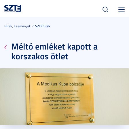
Toggl
navig
Hírek, Események
SZTEhírek
Méltó emléket kapott a
korszakos ötlet