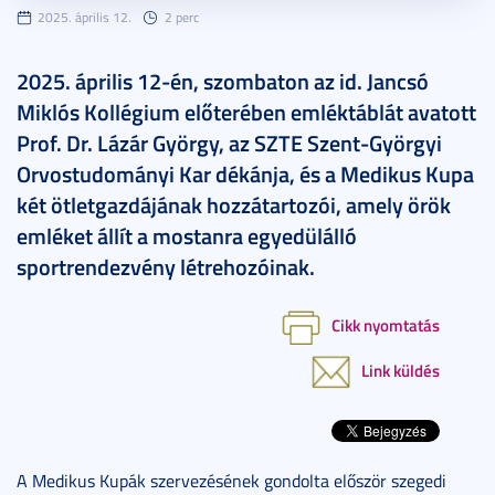
2025. április 12.
2 perc
2025. április 12-én, szombaton az id. Jancsó
Miklós Kollégium előterében emléktáblát avatott
Prof. Dr. Lázár György, az SZTE Szent-Györgyi
Orvostudományi Kar dékánja, és a Medikus Kupa
két ötletgazdájának hozzátartozói, amely örök
emléket állít a mostanra egyedülálló
sportrendezvény létrehozóinak.
Cikk nyomtatás
Link küldés
A Medikus Kupák szervezésének gondolta először szegedi