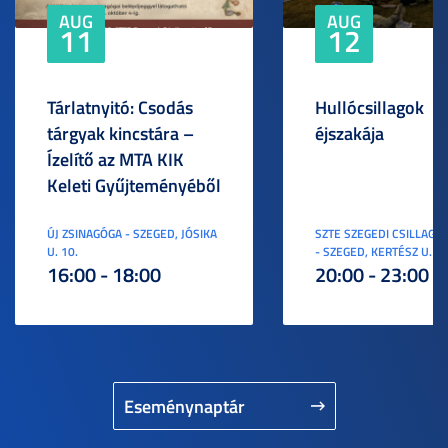
AUG
AUG
11
12
Tárlatnyitó: Csodás
Hullócsillagok
tárgyak kincstára –
éjszakája
Ízelítő az MTA KIK
Keleti Gyűjteményéből
ÚJ ZSINAGÓGA - SZEGED, JÓSIKA
SZTE SZEGEDI CSILLAGV
U. 10.
- SZEGED, KERTÉSZ U. 3.
16:00 - 18:00
20:00 - 23:00
Eseménynaptár