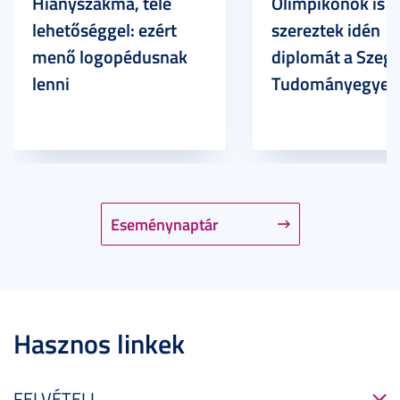
Hiányszakma, tele
Olimpikonok is
lehetőséggel: ezért
szereztek idén
menő logopédusnak
diplomát a Szege
lenni
Tudományegyet
Eseménynaptár
Hasznos linkek
FELVÉTELI