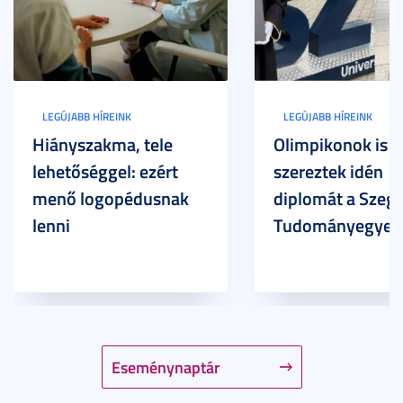
LEGÚJABB HÍREINK
LEGÚJABB HÍREINK
Hiányszakma, tele
Olimpikonok is
lehetőséggel: ezért
szereztek idén
menő logopédusnak
diplomát a Szege
lenni
Tudományegyet
Eseménynaptár