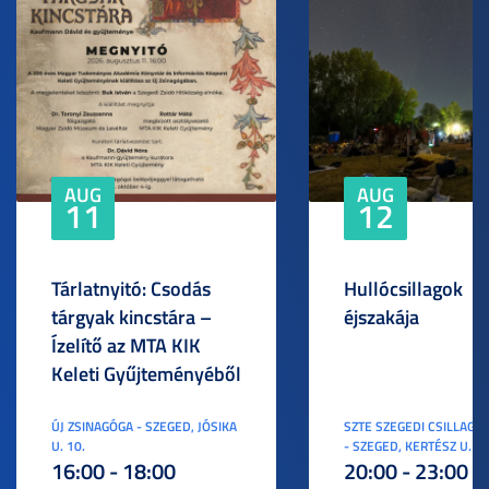
AUG
AUG
11
12
Tárlatnyitó: Csodás
Hullócsillagok
tárgyak kincstára –
éjszakája
Ízelítő az MTA KIK
Keleti Gyűjteményéből
ÚJ ZSINAGÓGA - SZEGED, JÓSIKA
SZTE SZEGEDI CSILLAGV
U. 10.
- SZEGED, KERTÉSZ U. 3.
16:00 - 18:00
20:00 - 23:00