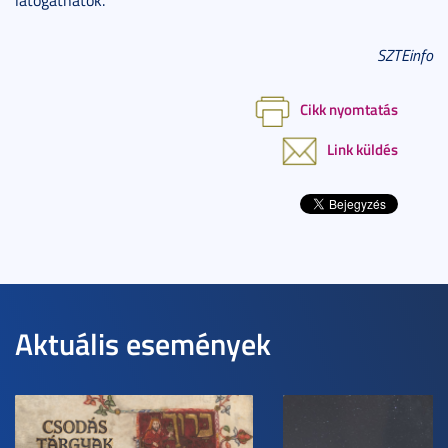
SZTEinfo
Cikk nyomtatás
Link küldés
Aktuális események