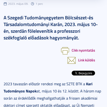
2023. május 09.
1 perc
A Szegedi Tudományegyetem Bölcsészet-és
Társadalomtudományi Karán, 2023. május 10-
én, szerdán fölelevenítik a professzori
székfoglaló előadások hagyományát.
Cikk nyomtatás
Link küldés
Kari
2023 tavaszán először rendezi meg az SZTE BTK a
Tudományos Napok
at, május 10 és 12. között. A három nap
során az érdeklődők meghallgathatják a frissen akadémiai
doktori címet szerzett oktatók előadásait, az Új Nemzeti