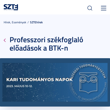
Toggl
navig
Hírek, Események
SZTEhírek
Professzori székfoglaló
előadások a BTK-n