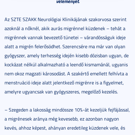
véleményét.
Az SZTE SZAKK Neurológiai Klinikájának szakorvosa szerint
azoknál a nőknél, akik aurás migrénnel küzdenek – tehát a
migrénnek vannak bevezető tünetei – várandósságuk ideje
alatt a migrén felerősödhet. Szerencsére ma már van olyan
gyógyszer, amely terhesség idején kisebb dózisban ugyan, de
kockázat nélkül alkalmazható a leendő kismamánál, ugyanis
nem okoz magzati károsodást. A szakértő emellett felhívta a
menstruáció ideje alatt jelentkező migrénre is a figyelmet,
amelyre ugyancsak van gyógyszeres, megelőző kezelés.
– Szegeden a lakosság mindössze 10%-át kezeljük fejfájással,
a migrénesek aránya még kevesebb, ez azonban nagyon
kevés, ahhoz képest, ahányan eredetileg küzdenek vele, és