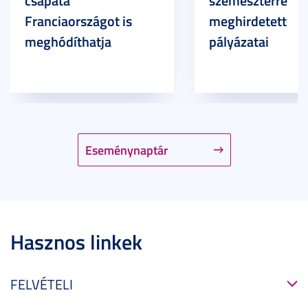
csapata
szemeszterre
Franciaországot is
meghirdetett
meghódíthatja
pályázatai
Eseménynaptár
Hasznos linkek
FELVÉTELI