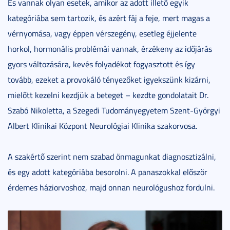
És vannak olyan esetek, amikor az adott illető egyik
kategóriába sem tartozik, és azért fáj a feje, mert magas a
vérnyomása, vagy éppen vérszegény, esetleg éjjelente
horkol, hormonális problémái vannak, érzékeny az időjárás
gyors változására, kevés folyadékot fogyasztott és így
tovább, ezeket a provokáló tényezőket igyekszünk kizárni,
mielőtt kezelni kezdjük a beteget – kezdte gondolatait Dr.
Szabó Nikoletta, a Szegedi Tudományegyetem Szent-Györgyi
Albert Klinikai Központ Neurológiai Klinika szakorvosa.
A szakértő szerint nem szabad önmagunkat diagnosztizálni,
és egy adott kategóriába besorolni. A panaszokkal először
érdemes háziorvoshoz, majd onnan neurológushoz fordulni.