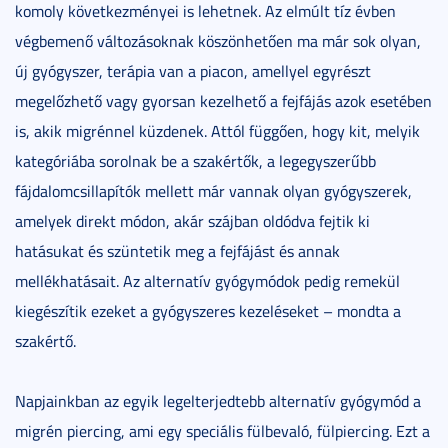
komoly következményei is lehetnek. Az elmúlt tíz évben
végbemenő változásoknak köszönhetően ma már sok olyan,
új gyógyszer, terápia van a piacon, amellyel egyrészt
megelőzhető vagy gyorsan kezelhető a fejfájás azok esetében
is, akik migrénnel küzdenek. Attól függően, hogy kit, melyik
kategóriába sorolnak be a szakértők, a legegyszerűbb
fájdalomcsillapítók mellett már vannak olyan gyógyszerek,
amelyek direkt módon, akár szájban oldódva fejtik ki
hatásukat és szüntetik meg a fejfájást és annak
mellékhatásait. Az alternatív gyógymódok pedig remekül
kiegészítik ezeket a gyógyszeres kezeléseket – mondta a
szakértő.
Napjainkban az egyik legelterjedtebb alternatív gyógymód a
migrén piercing, ami egy speciális fülbevaló, fülpiercing. Ezt a