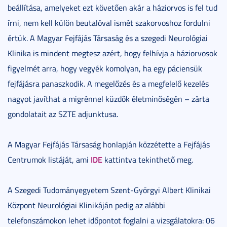
beállítása, amelyeket ezt követően akár a háziorvos is fel tud
írni, nem kell külön beutalóval ismét szakorvoshoz fordulni
értük. A Magyar Fejfájás Társaság és a szegedi Neurológiai
Klinika is mindent megtesz azért, hogy felhívja a háziorvosok
figyelmét arra, hogy vegyék komolyan, ha egy páciensük
fejfájásra panaszkodik. A megelőzés és a megfelelő kezelés
nagyot javíthat a migrénnel küzdők életminőségén – zárta
gondolatait az SZTE adjunktusa.
A Magyar Fejfájás Társaság honlapján közzétette a Fejfájás
IDE
Centrumok listáját, ami
kattintva tekinthető meg.
A Szegedi Tudományegyetem Szent-Györgyi Albert Klinikai
Központ Neurológiai Klinikáján pedig az alábbi
telefonszámokon lehet időpontot foglalni a vizsgálatokra: 06