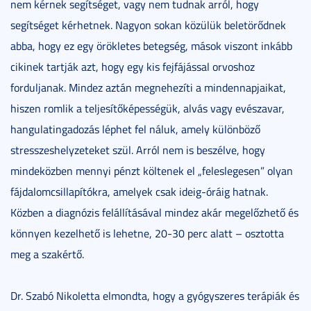
nem kérnek segítséget, vagy nem tudnak arról, hogy
segítséget kérhetnek. Nagyon sokan közülük beletörődnek
abba, hogy ez egy örökletes betegség, mások viszont inkább
cikinek tartják azt, hogy egy kis fejfájással orvoshoz
forduljanak. Mindez aztán megnehezíti a mindennapjaikat,
hiszen romlik a teljesítőképességük, alvás vagy evészavar,
hangulatingadozás léphet fel náluk, amely különböző
stresszeshelyzeteket szül. Arról nem is beszélve, hogy
mindeközben mennyi pénzt költenek el „feleslegesen” olyan
fájdalomcsillapítókra, amelyek csak ideig-óráig hatnak.
Közben a diagnózis felállításával mindez akár megelőzhető és
könnyen kezelhető is lehetne, 20-30 perc alatt – osztotta
meg a szakértő.
Dr. Szabó Nikoletta elmondta, hogy a gyógyszeres terápiák és