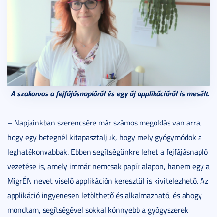
A szakorvos a fejfájásnaplóról és egy új applikációról is mesélt.
– Napjainkban szerencsére már számos megoldás van arra,
hogy egy betegnél kitapasztaljuk, hogy mely gyógymódok a
leghatékonyabbak. Ebben segítségünkre lehet a fejfájásnapló
vezetése is, amely immár nemcsak papír alapon, hanem egy a
MigrÉN nevet viselő applikáción keresztül is kivitelezhető. Az
applikáció ingyenesen letölthető és alkalmazható, és ahogy
mondtam, segítségével sokkal könnyebb a gyógyszerek