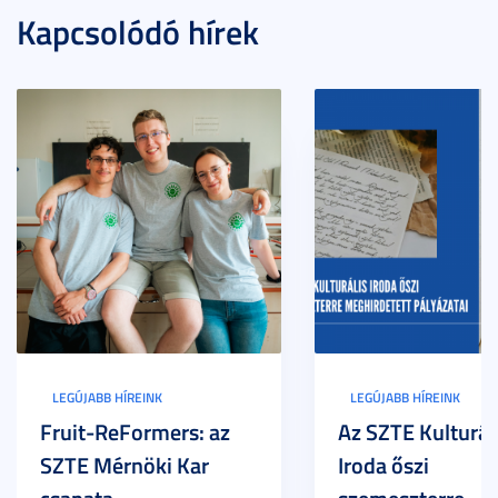
Kapcsolódó hírek
LEGÚJABB HÍREINK
LEGÚJABB HÍREINK
Fruit-ReFormers: az
Az SZTE Kulturál
SZTE Mérnöki Kar
Iroda őszi