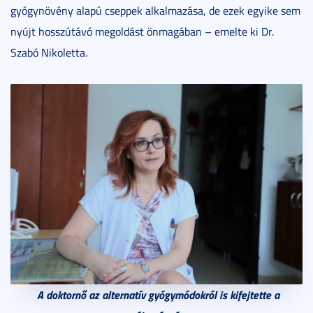
gyógynövény alapú cseppek alkalmazása, de ezek egyike sem
nyújt hosszútávó megoldást önmagában – emelte ki Dr.
Szabó Nikoletta.
A doktornő az alternatív gyógymódokról is kifejtette a