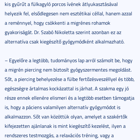
kis gyűrűt a fülkagyló porcos ívének átlyukasztásával
helyezik fel, elsődlegesen nem esztétikai céllal, hanem azzal
a reménnyel, hogy csökkenti a migrénes rohamok
gyakoriságát. Dr. Szabó Nikoletta szerint azonban ez az
alternatíva csak kiegészítő gyógymódként alkalmazható.
– Egyelőre a legtöbb, tudományos lap arról számolt be, hogy
a migrén piercing nem biztosít gyógyszermentes megoldást.
Sőt, a piercing behelyezése a fülbe fertőzésveszéllyel és több,
egészségre ártalmas kockázattal is járhat. A szakma egy jó
része ennek ellenére elismeri és a legtöbb esetben támogatja
is, hogy a páciens valamilyen alternatív gyógymódot is
alkalmazzon. Sőt van közöttük olyan, amelyet a szakértők
kifejezetten ajánlanak is mint kiegészítő kezelést, ilyen a
rendszeres testmozgás, a relaxációs tréning, vagy a