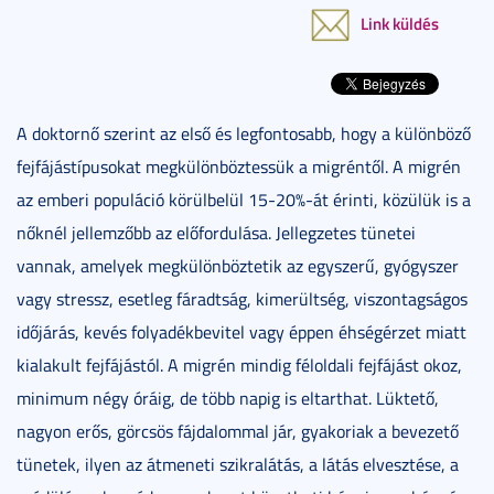
Link küldés
A doktornő szerint az első és legfontosabb, hogy a különböző
fejfájástípusokat megkülönböztessük a migréntől. A migrén
az emberi populáció körülbelül 15-20%-át érinti, közülük is a
nőknél jellemzőbb az előfordulása. Jellegzetes tünetei
vannak, amelyek megkülönböztetik az egyszerű, gyógyszer
vagy stressz, esetleg fáradtság, kimerültség, viszontagságos
időjárás, kevés folyadékbevitel vagy éppen éhségérzet miatt
kialakult fejfájástól. A migrén mindig féloldali fejfájást okoz,
minimum négy óráig, de több napig is eltarthat. Lüktető,
nagyon erős, görcsös fájdalommal jár, gyakoriak a bevezető
tünetek, ilyen az átmeneti szikralátás, a látás elvesztése, a