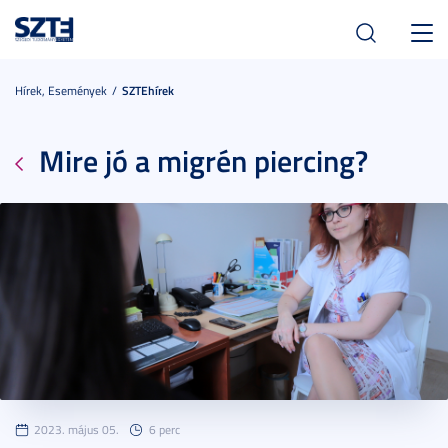
Toggl
navig
Hírek, Események
SZTEhírek
Mire jó a migrén piercing?
2023. május 05.
6 perc