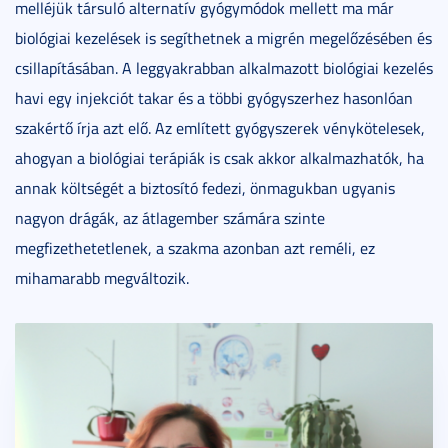
melléjük társuló alternatív gyógymódok mellett ma már
biológiai kezelések is segíthetnek a migrén megelőzésében és
csillapításában. A leggyakrabban alkalmazott biológiai kezelés
havi egy injekciót takar és a többi gyógyszerhez hasonlóan
szakértő írja azt elő. Az említett gyógyszerek vénykötelesek,
ahogyan a biológiai terápiák is csak akkor alkalmazhatók, ha
annak költségét a biztosító fedezi, önmagukban ugyanis
nagyon drágák, az átlagember számára szinte
megfizethetetlenek, a szakma azonban azt reméli, ez
mihamarabb megváltozik.