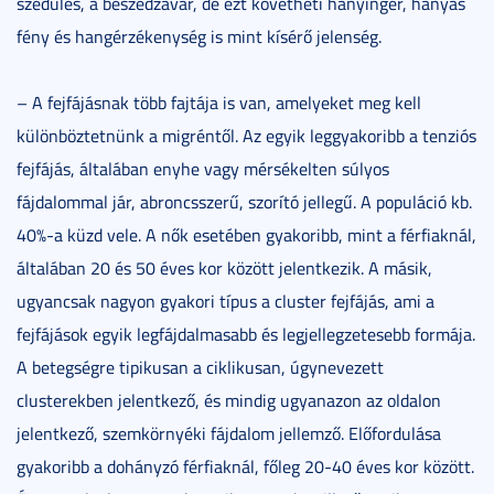
szédülés, a beszédzavar, de ezt követheti hányinger, hányás
fény és hangérzékenység is mint kísérő jelenség.
– A fejfájásnak több fajtája is van, amelyeket meg kell
különböztetnünk a migréntől. Az egyik leggyakoribb a tenziós
fejfájás, általában enyhe vagy mérsékelten súlyos
fájdalommal jár, abroncsszerű, szorító jellegű. A populáció kb.
40%-a küzd vele. A nők esetében gyakoribb, mint a férfiaknál,
általában 20 és 50 éves kor között jelentkezik. A másik,
ugyancsak nagyon gyakori típus a cluster fejfájás, ami a
fejfájások egyik legfájdalmasabb és legjellegzetesebb formája.
A betegségre tipikusan a ciklikusan, úgynevezett
clusterekben jelentkező, és mindig ugyanazon az oldalon
jelentkező, szemkörnyéki fájdalom jellemző. Előfordulása
gyakoribb a dohányzó férfiaknál, főleg 20-40 éves kor között.