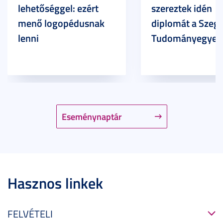
lehetőséggel: ezért
szereztek idén
menő logopédusnak
diplomát a Szege
lenni
Tudományegyet
Eseménynaptár
Hasznos linkek
FELVÉTELI