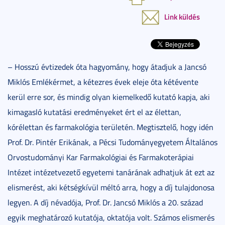
Link küldés
– Hosszú évtizedek óta hagyomány, hogy átadjuk a Jancsó
Miklós Emlékérmet, a kétezres évek eleje óta kétévente
kerül erre sor, és mindig olyan kiemelkedő kutató kapja, aki
kimagasló kutatási eredményeket ért el az élettan,
kórélettan és farmakológia területén. Megtisztelő, hogy idén
Prof. Dr. Pintér Erikának, a Pécsi Tudományegyetem Általános
Orvostudományi Kar Farmakológiai és Farmakoterápiai
Intézet intézetvezető egyetemi tanárának adhatjuk át ezt az
elismerést, aki kétségkívül méltó arra, hogy a díj tulajdonosa
legyen. A díj névadója, Prof. Dr. Jancsó Miklós a 20. század
egyik meghatározó kutatója, oktatója volt. Számos elismerés