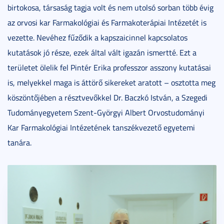
birtokosa, társaság tagja volt és nem utolsó sorban több évig
az orvosi kar Farmakológiai és Farmakoterápiai Intézetét is
vezette. Nevéhez fűződik a kapszaicinnel kapcsolatos
kutatások jó része, ezek által vált igazán ismertté. Ezt a
területet ölelik fel Pintér Erika professzor asszony kutatásai
is, melyekkel maga is áttörő sikereket aratott – osztotta meg
köszöntőjében a résztvevőkkel Dr. Baczkó István, a Szegedi
Tudományegyetem Szent-Györgyi Albert Orvostudományi
Kar Farmakológiai Intézetének tanszékvezető egyetemi
tanára.