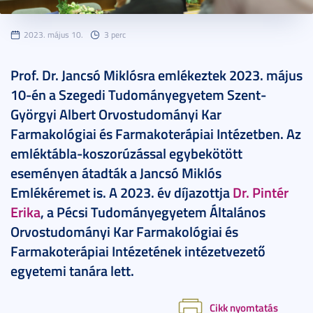
2023. május 10.
3 perc
Prof. Dr. Jancsó Miklósra emlékeztek 2023. május
10-én a Szegedi Tudományegyetem Szent-
Györgyi Albert Orvostudományi Kar
Farmakológiai és Farmakoterápiai Intézetben. Az
emléktábla-koszorúzással egybekötött
eseményen átadták a Jancsó Miklós
Emlékéremet is. A 2023. év díjazottja
Dr. Pintér
Erika
, a Pécsi Tudományegyetem Általános
Orvostudományi Kar Farmakológiai és
Farmakoterápiai Intézetének intézetvezető
egyetemi tanára lett.
Cikk nyomtatás