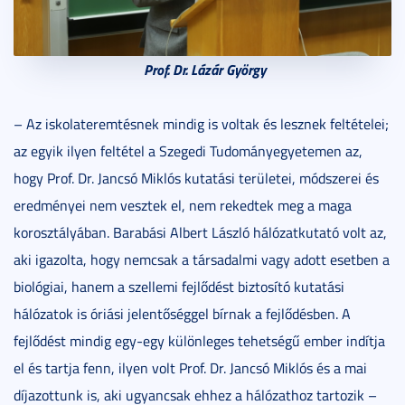
Prof. Dr. Lázár György
– Az iskolateremtésnek mindig is voltak és lesznek feltételei;
az egyik ilyen feltétel a Szegedi Tudományegyetemen az,
hogy Prof. Dr. Jancsó Miklós kutatási területei, módszerei és
eredményei nem vesztek el, nem rekedtek meg a maga
korosztályában. Barabási Albert László hálózatkutató volt az,
aki igazolta, hogy nemcsak a társadalmi vagy adott esetben a
biológiai, hanem a szellemi fejlődést biztosító kutatási
hálózatok is óriási jelentőséggel bírnak a fejlődésben. A
fejlődést mindig egy-egy különleges tehetségű ember indítja
el és tartja fenn, ilyen volt Prof. Dr. Jancsó Miklós és a mai
díjazottunk is, aki ugyancsak ehhez a hálózathoz tartozik –