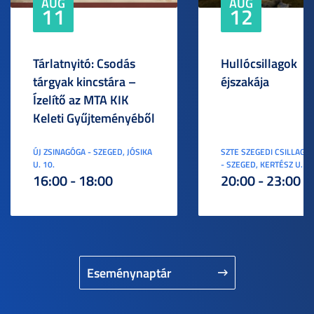
AUG
AUG
11
12
Tárlatnyitó: Csodás
Hullócsillagok
tárgyak kincstára –
éjszakája
Ízelítő az MTA KIK
Keleti Gyűjteményéből
ÚJ ZSINAGÓGA - SZEGED, JÓSIKA
SZTE SZEGEDI CSILLAGV
U. 10.
- SZEGED, KERTÉSZ U. 3.
16:00 - 18:00
20:00 - 23:00
Eseménynaptár