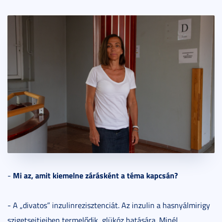
Mi az, amit kiemelne zárásként a téma kapcsán?
-
- A „divatos” inzulinrezisztenciát. Az inzulin a hasnyálmirigy
szigetsejtjeiben termelődik, glükóz hatására. Minél