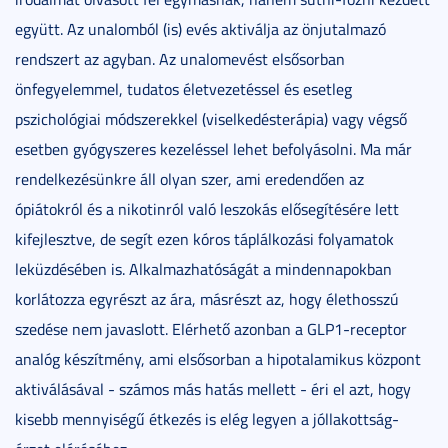
együtt. Az unalomból (is) evés aktiválja az önjutalmazó
rendszert az agyban. Az unalomevést elsősorban
önfegyelemmel, tudatos életvezetéssel és esetleg
pszichológiai módszerekkel (viselkedésterápia) vagy végső
esetben gyógyszeres kezeléssel lehet befolyásolni. Ma már
rendelkezésünkre áll olyan szer, ami eredendően az
ópiátokról és a nikotinról való leszokás elősegítésére lett
kifejlesztve, de segít ezen kóros táplálkozási folyamatok
leküzdésében is. Alkalmazhatóságát a mindennapokban
korlátozza egyrészt az ára, másrészt az, hogy élethosszú
szedése nem javaslott. Elérhető azonban a GLP1-receptor
analóg készítmény, ami elsősorban a hipotalamikus központ
aktiválásával - számos más hatás mellett - éri el azt, hogy
kisebb mennyiségű étkezés is elég legyen a jóllakottság-