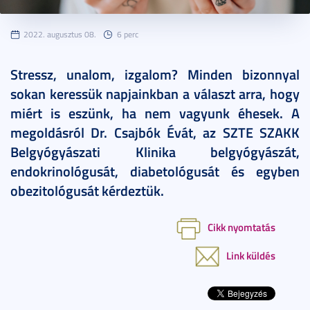
2022. augusztus 08.
6 perc
Stressz, unalom, izgalom? Minden bizonnyal
sokan keressük napjainkban a választ arra, hogy
miért is eszünk, ha nem vagyunk éhesek. A
megoldásról Dr. Csajbók Évát, az SZTE SZAKK
Belgyógyászati Klinika belgyógyászát,
endokrinológusát, diabetológusát és egyben
obezitológusát kérdeztük.
Cikk nyomtatás
Link küldés