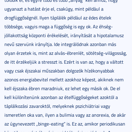
tolódik el, és egyre több és több „anyag” kell ahhoz, hogy
ugyanazt a hatást érje el, csakúgy, mint például a
drogfüggőségnél. Ilyen táplálék például az édes ételek
többsége, vagyis maga a függőség is egy ok. Az éhség-
jóllakottság központi érékelését, irányítását a hipotalamusz
nevű szervünk irányítja. Ide integrálódnak azonban más
olyan érzetek is, mint az alvás-ébrenlét, sötétség-világosság,
de itt érzékeljük a stresszt is. Ezért is van az, hogy a váltott
vagy csak éjszakai műszakban dolgozók hízékonyabbak
azonos energiabevitel mellett azokhoz képest, akiknek nem
kell éjszaka ébren maradniuk, ez lehet egy másik ok. De el
kell különítenünk azonban az ételfüggőségeket azoktól a
táplálkozási zavaroktól, melyeknek pszichiátriai vagy
ismeretlen oka van, ilyen a bulimia vagy az anorexia, de akár
az úgynevezett „binge-eating” is. Ez az, amikor periodikusan