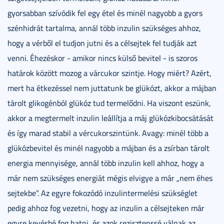
gyorsabban szívódik fel egy étel és minél nagyobb a gyors
szénhidrát tartalma, annál több inzulin szükséges ahhoz,
hogy a vérből el tudjon jutni és a célsejtek fel tudják azt
venni. Éhezéskor - amikor nincs külső bevitel - is szoros
határok között mozog a várcukor szintje. Hogy miért? Azért,
mert ha étkezéssel nem juttatunk be glükózt, akkor a májban
tárolt glikogénból glükóz tud termelődni. Ha viszont eszünk,
akkor a megtermelt inzulin leállítja a máj glükózkibocsátását
és így marad stabil a vércukorszintünk. Avagy: minél több a
glükózbevitel és minél nagyobb a májban és a zsírban tárolt
energia mennyisége, annál több inzulin kell ahhoz, hogy a
már nem szükséges energiát mégis elvigye a már „nem éhes
sejtekbe”. Az egyre fokozódó inzulintermelési szükséglet
pedig ahhoz fog vezetni, hogy az inzulin a célsejteken már
egyre kevésbé fog hatni, és azok rezisztenssé válnak az