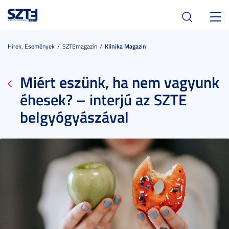
Toggl
navig
Hírek, Események
SZTEmagazin
Klinika Magazin
Miért eszünk, ha nem vagyunk
éhesek? – interjú az SZTE
belgyógyászával