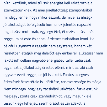
hízni kezdünk, mivel túl sok energiát kell raktároznia a
szervezetünknek. Az energiaellátottság szempontjából
mindegy lenne, hogy mikor eszünk, de mivel az éhség-
jóllakottságot befolyásoló hormonok jelentős napszaki
ingadozást mutatnak, egy-egy étel, étkezés hatása más
reggel, mint este és ennek érdemes tudatában lenni. Ha
például ugyanazt a reggelit nem egyszerre, hanem két
részletben etetjük meg délelőtt egy emberrel, a „kétszer nem
lakott jól” délben nagyobb energiabevitellel tudja csak
ugyanazt a jóllakottság érzetet elérni, mint az, aki csak
egyszer evett reggel, de jól is lakott. Fontos az egyes
étkezések összetétele is, időzítése, rendszeressége és módja.
Nem mindegy, hogy egy zacskóból útközben, futva eszünk
meg egy „szinte csak szénhidrát”-ot, vagy magunk elé
teszünk egy fehérjét, szénhidrátot és zsiradékot is