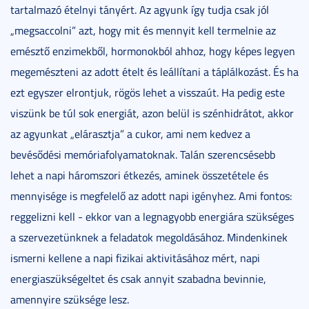
tartalmazó ételnyi tányért. Az agyunk így tudja csak jól
„megsaccolni” azt, hogy mit és mennyit kell termelnie az
emésztő enzimekből, hormonokból ahhoz, hogy képes legyen
megemészteni az adott ételt és leállítani a táplálkozást. És ha
ezt egyszer elrontjuk, rögös lehet a visszaút. Ha pedig este
viszünk be túl sok energiát, azon belül is szénhidrátot, akkor
az agyunkat „elárasztja” a cukor, ami nem kedvez a
bevésődési memóriafolyamatoknak. Talán szerencsésebb
lehet a napi háromszori étkezés, aminek összetétele és
mennyisége is megfelelő az adott napi igényhez. Ami fontos:
reggelizni kell - ekkor van a legnagyobb energiára szükséges
a szervezetünknek a feladatok megoldásához. Mindenkinek
ismerni kellene a napi fizikai aktivitásához mért, napi
energiaszükségeltet és csak annyit szabadna bevinnie,
amennyire szüksége lesz.