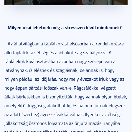
Milyen okai lehetnek még a stresszen kívül mindennek?
-
- Az állatvilágban a táplálkozást elsősorban a rendelkezésre
álló táplálék, az éhség és a jóllakottság szabályozza. A
táplálékok kiválasztásában azonban nagy szerepe van a
látványnak, ízlelésnek és szaglásnak, de annak is, hogy
milyen például az időjárás, hogy mely évszakot írjuk vagy az,
hogy éppen párzási időszak van-e. Rágcsálókkal végzett
állatkísérletekben is bizonyították, hogy vannak olyan ételek,
amelyektől függőség alakulhat ki, és ha nem jutnak elégszer
az adott ’szerhez’, agresszívakká válnak. Ilyenkor az éhség-
jóllakottság ösztönös folyamata az önjutalmazás irányába