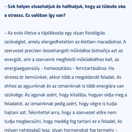
Sok helyen olvashatjuk és hallhatjuk, hogy az túlevés oka
-
a stressz. Ez valóban így van?
- Az evés illetve a táplálkozás egy olyan fiziológiás
szükséglet, amely elengedhetetlen ez életben maradáshoz. A
szervezet precízen összehangolt működése biztosítja azt az
energiát, ami a szerveink megfelelő működéséhez kell, az
energiaegyensúly - homeosztázis - fenntartásához. Ha
stressz ér bennünket, akkor több a megoldandó feladat, és
ehhez az agyunknak és az izmainknak is több energiára van
szüksége. Az agynak azért, hogy kitalálja, hogyan oldja meg a
feladatot, az izmainknak pedig azért, hogy végre is tudja
hajtani azt. Tekintettel arra, hogy a szervezet előre nem
tudja megbecsülni, hogy meddig fog tartani ez a feladat, és
milyen nehézségű lesz, olyan hormonokat fog termelni -