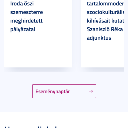
Iroda őszi
tartalommoderác
szemeszterre
szociokulturális
meghirdetett
kihívásait kutatja
pályázatai
Szaniszló Réka Br
adjunktus
Eseménynaptár