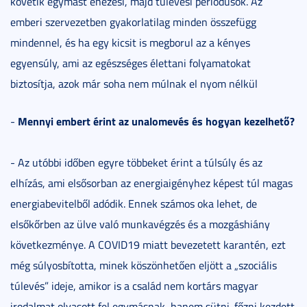
követik egymást éhezési, majd túlevési periódusok. Az
emberi szervezetben gyakorlatilag minden összefügg
mindennel, és ha egy kicsit is megborul az a kényes
egyensúly, ami az egészséges élettani folyamatokat
biztosítja, azok már soha nem múlnak el nyom nélkül
Mennyi embert érint az unalomevés és hogyan kezelhető?
-
- Az utóbbi időben egyre többeket érint a túlsúly és az
elhízás, ami elsősorban az energiaigényhez képest túl magas
energiabevitelből adódik. Ennek számos oka lehet, de
elsőkőrben az ülve való munkavégzés és a mozgáshiány
következménye. A COVID19 miatt bevezetett karantén, ezt
még súlyosbította, minek köszönhetően eljött a „szociális
túlevés” ideje, amikor is a család nem kortárs magyar
irodalmat olvasott fel egymásnak, hanem sütni-főzni kezdett