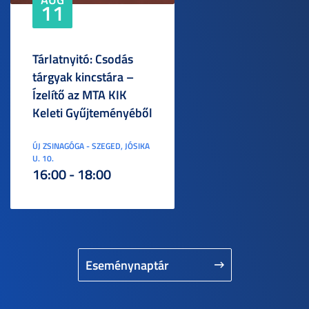
11
Tárlatnyitó: Csodás
tárgyak kincstára –
Ízelítő az MTA KIK
Keleti Gyűjteményéből
ÚJ ZSINAGÓGA - SZEGED, JÓSIKA
U. 10.
16:00 - 18:00
Eseménynaptár