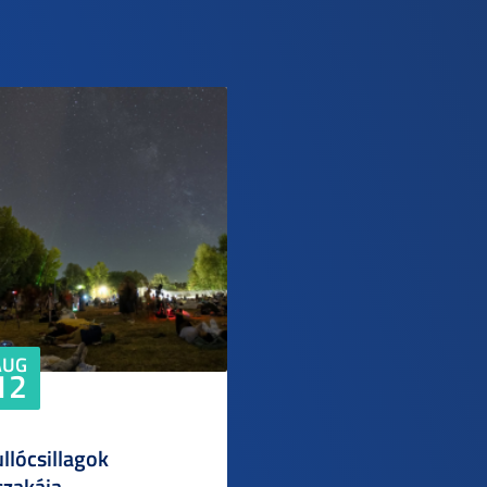
AUG
12
llócsillagok
szakája