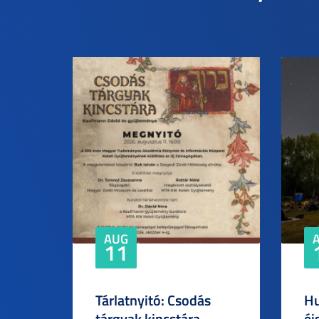
AUG
11
Tárlatnyitó: Csodás
Hu
tárgyak kincstára –
éj