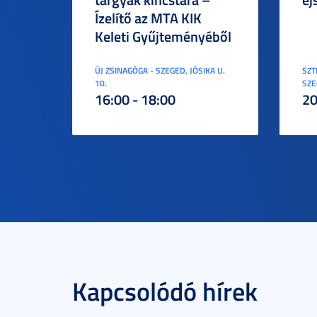
Ízelítő az MTA KIK
Keleti Gyűjteményéből
ÚJ ZSINAGÓGA - SZEGED, JÓSIKA U.
SZT
10.
SZE
16:00 - 18:00
20
Kapcsolódó hírek