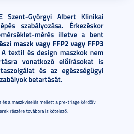
 Szent-Györgyi Albert Klinikai
épés szabályozása. Érkezéskor
őmérséklet-mérés illetve a bent
bészi maszk vagy FFP2 vagy FFP3
 A textil és design maszkok nem
rtásra vonatkozó előírásokat is
taszolgálat és az egészségügyi
szabályok betartását.
 és a maszkviselés mellett a pre-triage kérdőív
nerek részére továbbra is kötelező.