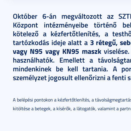
2021. október 08.
1 perc
Október 6-án megváltozott az SZTE
Központ intézményeibe történő bel
kötelező a kézfertőtlenítés, a testh
3 rétegű, se
tartózkodás ideje alatt a
vagy N95 vagy KN95 maszk
viselése.
használhatók. Emellett a távolságta
mindenkinek be kell tartania. A por
személyzet jogosult ellenőrizni a fenti 
A belépési pontokon a kézfertőtlenítés, a távolságmegtartás
kitöltése a betegek, a kísérők, a látogatók, valamint a part