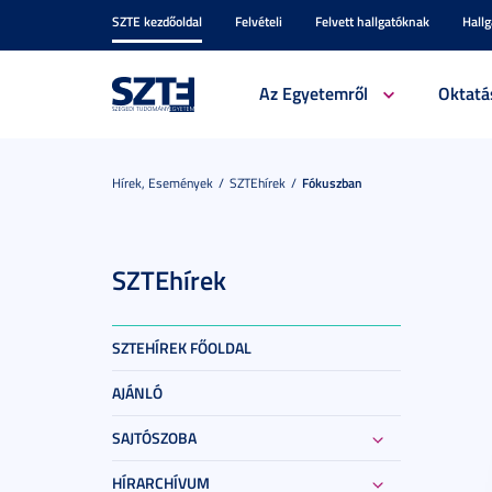
SZTE kezdőoldal
Felvételi
Felvett hallgatóknak
Hall
Az Egyetemről
Oktatá
Hírek, Események
SZTEhírek
Fókuszban
SZTEhírek
SZTEHÍREK FŐOLDAL
AJÁNLÓ
SAJTÓSZOBA
HÍRARCHÍVUM