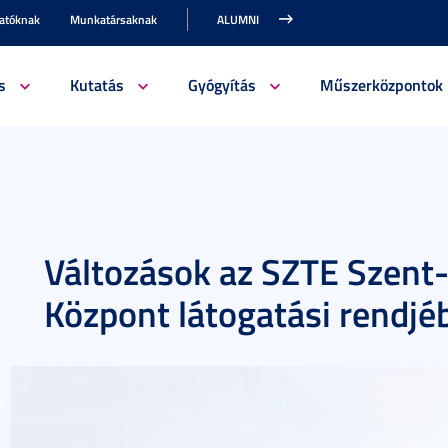
gatóknak
Munkatársaknak
ALUMNI
s
Kutatás
Gyógyítás
Műszerközpontok
Változások az SZTE Szent-
Központ látogatási rendjé