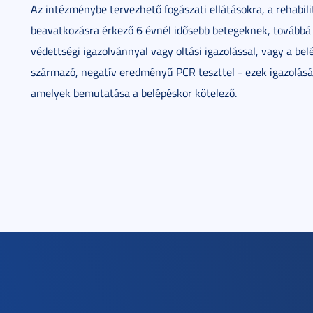
Az intézménybe tervezhető fogászati ellátásokra, a rehabili
beavatkozásra érkező 6 évnél idősebb betegeknek, továbbá 
védettségi igazolvánnyal vagy oltási igazolással, vagy a be
származó, negatív eredményű PCR teszttel - ezek igazolására
amelyek bemutatása a belépéskor kötelező.