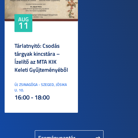
AUG
11
Tárlatnyitó: Csodás
tárgyak kincstára –
Ízelítő az MTA KIK
Keleti Gyűjteményéből
ÚJ ZSINAGÓGA - SZEGED, JÓSIKA
U. 10.
16:00 - 18:00
Eseménynaptár