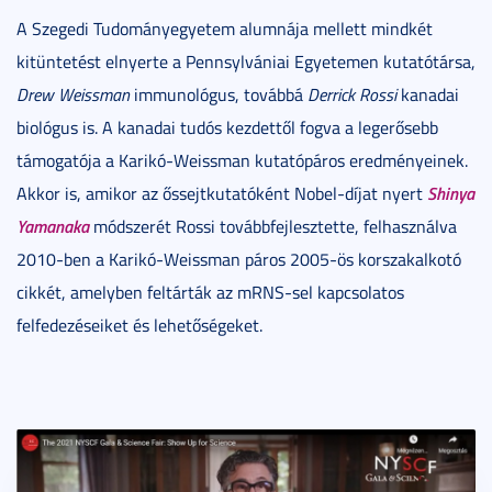
A Szegedi Tudományegyetem alumnája mellett mindkét
kitüntetést elnyerte a Pennsylvániai Egyetemen kutatótársa,
Drew Weissman
immunológus, továbbá
Derrick Rossi
kanadai
biológus is. A kanadai tudós kezdettől fogva a legerősebb
támogatója a Karikó-Weissman kutatópáros eredményeinek.
Shinya
Akkor is, amikor az őssejtkutatóként Nobel-díjat nyert
Yamanaka
módszerét Rossi továbbfejlesztette, felhasználva
2010-ben a Karikó-Weissman páros 2005-ös korszakalkotó
cikkét, amelyben feltárták az mRNS-sel kapcsolatos
felfedezéseiket és lehetőségeket.