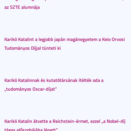
az SZTE alumnája
Karikó Katalint a legjobb japán magánegyetem a Keio Orvosi
Tudományos Díjjal tünteti ki
Karikó Katalinnak és kutatótársának ítélték oda a
„tudományos Oscar-díjat”
Karikó Katalin átvette a Reichstein-érmet, ezzel „a Nobel-díj
tágas előszobájába lépett”