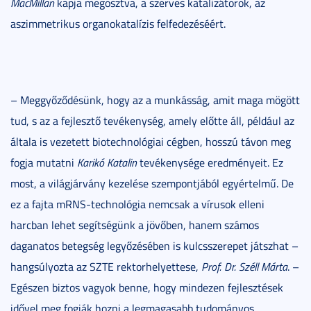
MacMillan
kapja megosztva, a szerves katalizátorok, az
aszimmetrikus organokatalízis felfedezéséért.
– Meggyőződésünk, hogy az a munkásság, amit maga mögött
tud, s az a fejlesztő tevékenység, amely előtte áll, például az
általa is vezetett biotechnológiai cégben, hosszú távon meg
fogja mutatni
Karikó Katalin
tevékenysége eredményeit. Ez
most, a világjárvány kezelése szempontjából egyértelmű. De
ez a fajta mRNS-technológia nemcsak a vírusok elleni
harcban lehet segítségünk a jövőben, hanem számos
daganatos betegség legyőzésében is kulcsszerepet játszhat –
hangsúlyozta az SZTE rektorhelyettese,
Prof. Dr. Széll Márta
. –
Egészen biztos vagyok benne, hogy mindezen fejlesztések
idővel meg fogják hozni a legmagasabb tudományos