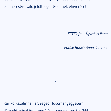
elismerésére való jelöltséget és ennek elnyerését.
SZTEinfo – Újszászi Ilona
Fotók: Bobkó Anna, internet
*
Karikó Katalinnal, a Szegedi Tudományegyetem
díszdoktorával és alumnájával kapcsolatos további