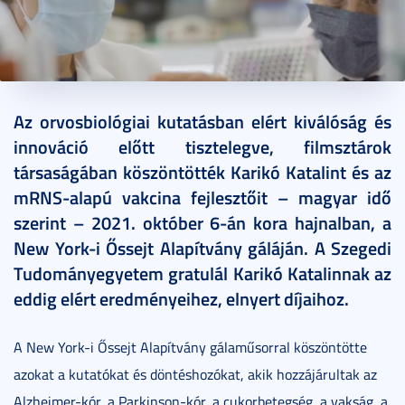
2021. október 06.
4 perc
Az orvosbiológiai kutatásban elért kiválóság és
innováció előtt tisztelegve, filmsztárok
társaságában köszöntötték Karikó Katalint és az
mRNS-alapú vakcina fejlesztőit – magyar idő
szerint – 2021. október 6-án kora hajnalban, a
New York-i Őssejt Alapítvány gáláján. A Szegedi
Tudományegyetem gratulál Karikó Katalinnak az
eddig elért eredményeihez, elnyert díjaihoz.
A New York-i Őssejt Alapítvány gálaműsorral köszöntötte
azokat a kutatókat és döntéshozókat, akik hozzájárultak az
Alzheimer-kór, a Parkinson-kór, a cukorbetegség, a vakság, a