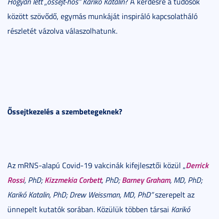
Hogyan lett „őssejt-hős” Karikó Katalin
? A kérdésre a tudósok
között szövődő, egymás munkáját inspiráló kapcsolatháló
részletét vázolva válaszolhatunk.
Őssejtkezelés a szembetegeknek?
Derrick
Az mRNS-alapú Covid-19 vakcinák kifejlesztői közül „
Rossi
Kizzmekia Corbett
Barney Graham
, PhD;
, PhD;
, MD, PhD;
Karikó Katalin, PhD; Drew Weissman, MD, PhD”
szerepelt az
ünnepelt kutatók sorában. Közülük többen társai
Karikó