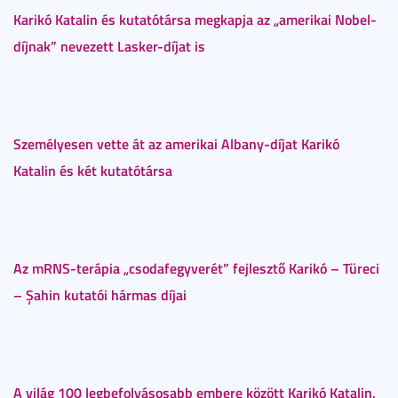
Karikó Katalin és kutatótársa megkapja az „amerikai Nobel-
díjnak” nevezett Lasker-díjat is
S
zemélyesen vette át az amerikai Albany-díjat Karikó
Katalin és két kutatótársa
Az mRNS-terápia „csodafegyverét” fejlesztő Karikó – Türeci
– Şahin kutatói hármas díjai
A világ 100 legbefolyásosabb embere között Karikó Katalin,