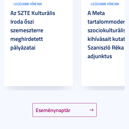
LEGÚJABB HÍREINK
LEGÚJABB HÍREINK
Az SZTE Kulturális
A Meta
Iroda őszi
tartalommoderác
szemeszterre
szociokulturális
meghirdetett
kihívásait kutatja
pályázatai
Szaniszló Réka Br
adjunktus
Eseménynaptár