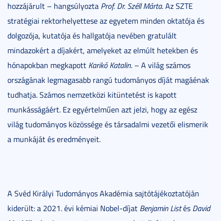
hozzájárult – hangsúlyozta
Prof. Dr. Széll Márta
. Az SZTE
stratégiai rektorhelyettese az egyetem minden oktatója és
dolgozója, kutatója és hallgatója nevében gratulált
mindazokért a díjakért, amelyeket az elmúlt hetekben és
hónapokban megkapott
Karikó Katalin
. – A világ számos
országának legmagasabb rangú tudományos díját magáénak
tudhatja. Számos nemzetközi kitüntetést is kapott
munkásságáért. Ez egyértelműen azt jelzi, hogy az egész
világ tudományos közössége és társadalmi vezetői elismerik
a munkáját és eredményeit.
A Svéd Királyi Tudományos Akadémia sajtótájékoztatóján
kiderült: a 2021. évi kémiai Nobel-díjat
Benjamin List
és
David