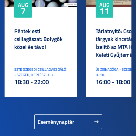
AUG
AUG
7
11
Péntek esti
Tárlatnyitó: Csod
csillagászat: Bolygók
tárgyak kincstára
közel és távol
Ízelítő az MTA KI
Keleti Gyűjtemén
SZTE SZEGEDI CSILLAGVIZSGÁLÓ
ÚJ ZSINAGÓGA - SZEGED,
- SZEGED, KERTÉSZ U. 3.
U. 10.
18:30 - 22:00
16:00 - 18:00
Eseménynaptár