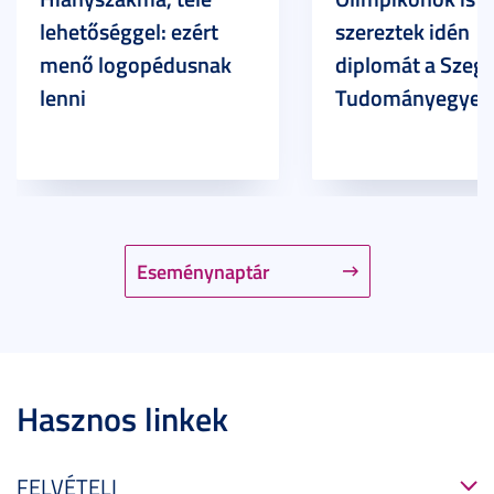
lehetőséggel: ezért
szereztek idén
menő logopédusnak
diplomát a Szege
lenni
Tudományegyet
Eseménynaptár
Hasznos linkek
FELVÉTELI