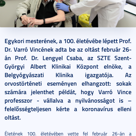
2021. február 26.
2 perc
Egykori mesterének, a 100. életévébe lépett Prof.
Dr. Varró Vincének adta be az oltást február 26-
án Prof. Dr. Lengyel Csaba, az SZTE Szent-
Györgyi Albert Klinikai Központ elnöke, a
Belgyógyászati Klinika igazgatója. Az
orvostörténeti eseményen elhangzott: sokak
számára jelenthet példát, hogy Varró Vince
professzor - vállalva a nyilvánosságot is –
felelősségteljesen kérte a koronavírus elleni
oltást.
Életének 100. életévében vette fel február 26-án a