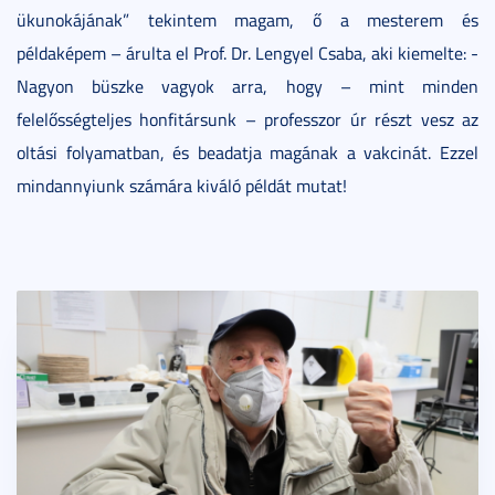
ükunokájának” tekintem magam, ő a mesterem és
példaképem – árulta el Prof. Dr. Lengyel Csaba, aki kiemelte: -
Nagyon büszke vagyok arra, hogy – mint minden
felelősségteljes honfitársunk – professzor úr részt vesz az
oltási folyamatban, és beadatja magának a vakcinát. Ezzel
mindannyiunk számára kiváló példát mutat!