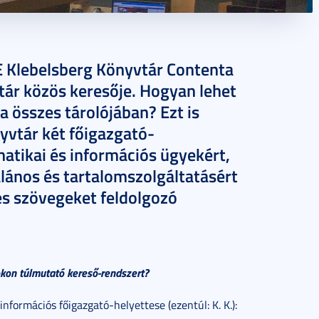
E Klebelsberg Könyvtár Contenta
tár közös keresője. Hogyan lehet
a összes tárolójában? Ezt is
vtár két főigazgató-
matikai és információs ügyekért,
alános és tartalomszolgáltatásért
ljes szövegeket feldolgozó
okon túlmutató kereső-rendszert?
nformációs főigazgató-helyettese (ezentúl: K. K.):