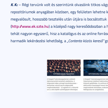
K. K.:
– Régi tervünk volt és szerintünk olvasóink titkos vág
repozitóriumok anyagában közösen, egy felületen lehetne k
megvalósult, hosszabb tesztelés után útjára is bocsátottuk 
http://www.ek.szte.hu
(
) a középső nagy keresődobozban a h
tehát nagyon egyszerű, hisz a katalógus és az online forrás
harmadik lekérdezési lehetőség, a
„Contenta közös kereső”
go