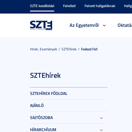
SZTE kezdőoldal
Felvételi
Felvett hallgatóknak
Hall
Az Egyetemről
Oktatá
Hírek, Események
SZTEhírek
Fedezd Fel!
SZTEhírek
SZTEHÍREK FŐOLDAL
AJÁNLÓ
SAJTÓSZOBA
HÍRARCHÍVUM