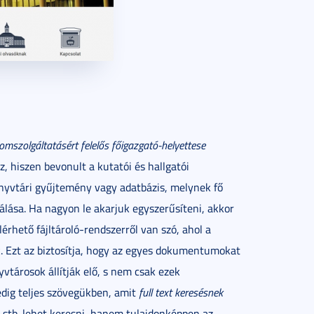
omszolgáltatásért felelős főigazgató-helyettese
, hiszen bevonult a kutatói és hallgatói
nyvtári gyűjtemény vagy adatbázis, melynek fő
lása. Ha nagyon le akarjuk egyszerűsíteni, akkor
rhető fájltároló-rendszerről van szó, ahol a
 Ezt az biztosítja, hogy az egyes dokumentumokat
vtárosok állítják elő, s nem csak ezek
ig teljes szövegükben, amit
full text keresésnek
 stb. lehet keresni, hanem tulajdonképpen az