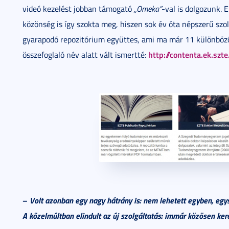
videó kezelést jobban támogató
„Omeka”
-val is dolgozunk.
közönség is így szokta meg, hiszen sok év óta népszerű szo
gyarapodó repozitórium együttes, ami ma már 11 különböző
http://contenta.ek.szte
összefoglaló név alatt vált ismertté:
–
Volt azonban egy nagy hátrány is: nem lehetett egyben, egys
A közelmúltban elindult az új szolgáltatás: immár közösen ker