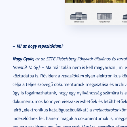
–
Mi az hogy repozitórium?
Nagy Gyula,
az az SZTE Klebelsberg Könyvtár általános és tartal
(ezentúl: N. Gy.):
– Ma már talán nem is kell magyarázni, mi ez
köztudatba is. Röviden: a
repozitórium
olyan elektronikus kö
célja a teljes szövegű dokumentumok megosztása és archivá
úgy is fogalmazhatunk, hogy egy nyilvánosság számára is elé
dokumentumok könnyen visszakereshetőek és letölthetőek.
leíró „elektronikus katalóguscédulákat”, a
metaadatokat
köny
indexelődnek fel, hanem maguk a dokumentumok is, mégped
nevez a szakirodalom
.
Így nem csak témára, szerzőre, címre