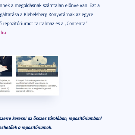
 Ennek a megoldásnak számtalan előnye van. Ezt a
lgáltatása a Klebelsberg Könyvtárnak az egyre
 repozitóriumot tartalmaz és a „Contenta”
.hu
zerre keresni az összes tárolóban, repozitóriumban!
eshetőek a repozitóriumok.