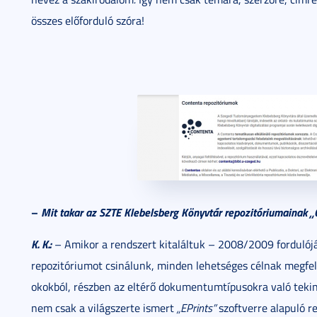
összes előforduló szóra!
–
Mit takar az SZTE Klebelsberg Könyvtár repozitóriumainak 
K. K.:
– Amikor a rendszert kitaláltuk – 2008/2009 fordulójá
repozitóriumot csinálunk, minden lehetséges célnak megfel
okokból, részben az eltérő dokumentumtípusokra való tekin
nem csak a világszerte ismert
„EPrints”
szoftverre alapuló r