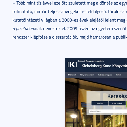
– Több mint tíz évvel ezelőtt született meg a döntés az e
túlmutató, immár teljes szövegeket is feldolgozó, tároló sz
kutatóintézeti világban a 2000-es évek elejétől jelent meg e
repozitórium
nak neveztek el. 2009 őszén az egyetem szenát
rendszer kiépítése a disszertációk, majd hamarosan a publik