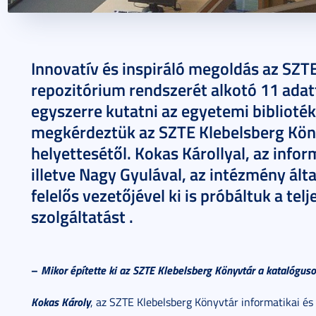
2020. szeptember 28.
5 perc
Innovatív és inspiráló megoldás az SZT
repozitórium rendszerét alkotó 11 adat
egyszerre kutatni az egyetemi biblioték
megkérdeztük az SZTE Klebelsberg Köny
helyettesétől. Kokas Károllyal, az infor
illetve Nagy Gyulával, az intézmény ált
felelős vezetőjével ki is próbáltuk a te
szolgáltatást .
–
Mikor építette ki az SZTE Klebelsberg Könyvtár a katalógus
Kokas Károly
, az SZTE Klebelsberg Könyvtár informatikai és i