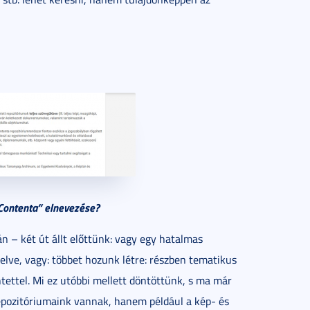
„Contenta” elnevezése?
n – két út állt előttünk: vagy egy hatalmas
elve, vagy: többet hozunk létre: részben tematikus
tettel. Mi ez utóbbi mellett döntöttünk, s ma már
epozitóriumaink vannak, hanem például a kép- és