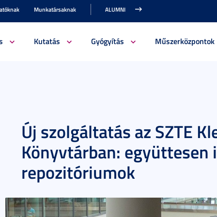
gatóknak
Munkatársaknak
ALUMNI
s
Kutatás
Gyógyítás
Műszerközpontok
Új szolgáltatás az SZTE Kl
Könyvtárban: együttesen i
repozitóriumok